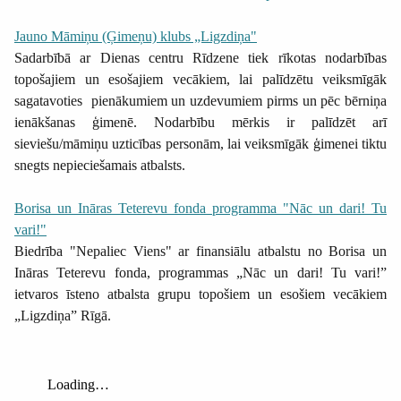
Jauno Māmiņu (Ģimeņu) klubs „Ligzdiņa"
Sadarbībā ar Dienas centru Rīdzene tiek rīkotas nodarbības
topošajiem un esošajiem vecākiem, lai palīdzētu veiksmīgāk
sagatavoties pienākumiem un uzdevumiem pirms un pēc bērniņa
ienākšanas ģimenē. Nodarbību mērkis ir palīdzēt arī
sieviešu/māmiņu uzticības personām, lai veiksmīgāk ģimenei tiktu
snegts nepieciešamais atbalsts.
Borisa un Ināras Teterevu fonda programma "Nāc un dari! Tu
vari!"
Biedrība "Nepaliec Viens" ar finansiālu atbalstu no Borisa un
Ināras Teterevu fonda, programmas „Nāc un dari! Tu vari!”
ietvaros īsteno atbalsta grupu topošiem un esošiem vecākiem
„Ligzdiņa” Rīgā.