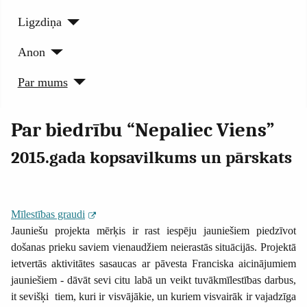
Ligzdiņa
Anon
Par mums
Par biedrību “Nepaliec Viens”
2015.gada kopsavilkums un pārskats
Mīlestības graudi
Jauniešu projekta mērķis ir rast iespēju jauniešiem piedzīvot
došanas prieku saviem vienaudžiem neierastās situācijās. Projektā
ietvertās aktivitātes sasaucas ar pāvesta Franciska aicinājumiem
jauniešiem - dāvāt sevi citu labā un veikt tuvākmīlestības darbus,
it sevišķi tiem, kuri ir visvājākie, un kuriem visvairāk ir vajadzīga