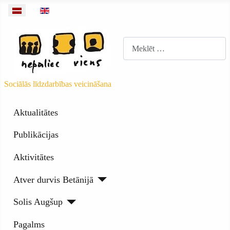
Izvēlieties valodu
Meklēt
Sociālās līdzdarbības veicināšana
Aktualitātes
Publikācijas
Aktivitātes
Atver durvis Betānijā
Solis Augšup
Pagalms