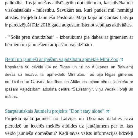
palīdzība. Tas jauniešos attīstīs gribu dot citiem to, kas cilvēkam ir
visskaistākais - mīlestību. Savukārt tas, kurš patiesi mīl, nemitīgi
attīstas. Projektā Jauniešu Pastorālā Māja kopā ar Caritas Latvijā
ir paredzējuši līdz 2016.gada augustam īstenot septiņas aktivitātes.
- "Solis pretī draudzībai" - izbraukums pie dabas ar ģimenēm ar
bērniem un jauniešiem ar īpašām vajadzībām
Bērni un jaunieši ar īpašām vajadzībām apmeklē Mini Zoo
Kopskaitā 50 cilvēki (34 no Rīgas un 16 no Alūksnes un Balviem)
devās uz Iecavu, lai apmeklētu Mini Zoo.
Tās bija Rīgas ģimenes
no
kustības un Alūksnes rajona bērnu, jauniešu ar
Ticība un Gaisma
īpašām vajadzībām atbalsta centra “Saulstariņi”, viņu vecāki, brāļi un
māsas.
Starptautiskais Jauniešu projekts "Don't stay alone"
Projekta gaitā jaunieši no Latvijas un Ukrainas daloties savā
pieredzē un iecerēs meklēs atbildes uz jautājumem par to, kas
veido jauniešu domāšanu? Kādi tavas valsts informācijas līdzekļi