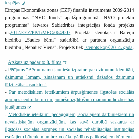
iespējas
Eiropas Ekonomikas zonas (EZF) finanšu instrumenta 2009-2014
programmas "NVO fonds" apakšprogrammā "NVO projektu
programma" ietvaros Sabiedrības integrācijas fonda projekts
nr.
2012.EEZ/PP/1/MEC/064/007
. Projekta īstenotājs ir Bāreņu
biedrība „Saules bērni" sadarbībā ar partnera organizāciju
biedrību „Nepaliec Viens". Projekts tiek
īstenots kopš 2014. gada
.
-
Atskats uz padarīto 8. filma
-
Pētījums "Bērnu namu jauniešu izpratne par dzimumu identitāti,
dzimumu lomām, zināšanām un attieksmi dažādos dzimumu
līdztiesības aspektos"
-
Par metodiskiem ieteikumiem ārpusģimenes ilgstošas sociālās
aprūpes centru bērnu un jauniešu izglītošanu dzimumu līdztiesības
jautājumos
-
Metodiskie ieteikumi pedagogiem, sociālajiem darbiniekiem un
nevalstiskajām organizācijām, kas savā darbībā saskaras ar
ilgstošas sociālās aprūpes un sociālās rehabilitācijas institūcijās
esošajiem bāreņiem un bez vecāku gādības palikušajiem bērniem.