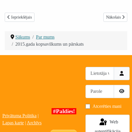
Iepriekšējais raksts: 2016.gada kopsavilkums un pārskats
Nākamais rakst
Iepriekšējais
Nākošais
Sākums
Par mums
2015.gada kopsavilkums un pārskats
Lietotāja vārds
Parole
Rādīt
Atcerēties mani
#Paldies!
Privātuma Politika
|
Web
Lapas karte
|
Archīvs
autentifikācija