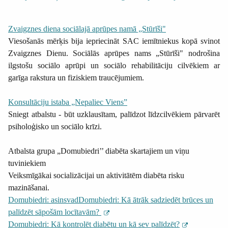
Zvaigznes diena sociālajā aprūpes namā „Stūrīši"
Viesošanās mērķis bija iepriecināt SAC iemītniekus kopā svinot
Zvaigznes Dienu. Sociālās aprūpes nams „Stūrīši" nodrošina
ilgstošu sociālo aprūpi un sociālo rehabilitāciju cilvēkiem ar
garīga rakstura un fiziskiem traucējumiem.
Konsultāciju istaba „Nepaliec Viens”
Sniegt atbalstu - būt uzklausītam, palīdzot līdzcilvēkiem pārvarēt
psiholoģisko un sociālo krīzi.
Atbalsta grupa „Domubiedri’’ diabēta skartajiem un viņu
tuviniekiem
Veiksmīgākai socializācijai un aktivitātēm diabēta risku
mazināšanai.
Domubiedri: asinsvadDomubiedri: Kā ātrāk sadziedēt brūces un
palīdzēt sāpošām locītavām?
Domubiedri: Kā kontrolēt diabētu un kā sev palīdzēt?