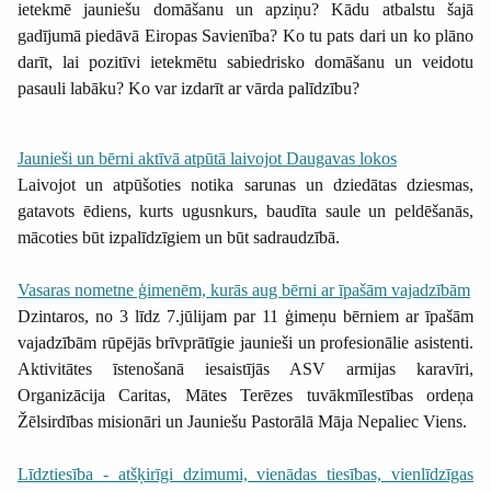
ietekmē jauniešu domāšanu un apziņu? Kādu atbalstu šajā
gadījumā piedāvā Eiropas Savienība? Ko tu pats dari un ko plāno
darīt, lai pozitīvi ietekmētu sabiedrisko domāšanu un veidotu
pasauli labāku? Ko var izdarīt ar vārda palīdzību?
Jaunieši un bērni aktīvā atpūtā laivojot Daugavas lokos
Laivojot un atpūšoties notika sarunas un dziedātas dziesmas,
gatavots ēdiens, kurts ugusnkurs, baudīta saule un peldēšanās,
mācoties būt izpalīdzīgiem un būt sadraudzībā.
Vasaras nometne ģimenēm, kurās aug bērni ar īpašām vajadzībām
Dzintaros, no 3 līdz 7.jūlijam par 11 ģimeņu bērniem ar īpašām
vajadzībām rūpējās brīvprātīgie jaunieši un profesionālie asistenti.
Aktivitātes īstenošanā iesaistījās ASV armijas karavīri,
Organizācija Caritas, Mātes Terēzes tuvākmīlestības ordeņa
Žēlsirdības misionāri un
Jauniešu Pastorālā Māja Nepaliec Viens
.
Līdztiesība - atšķirīgi dzimumi, vienādas tiesības, vienlīdzīgas