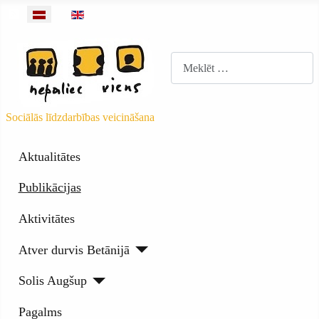
Barotnes objekti
Izvēlieties valodu
Meklēt
Sociālās līdzdarbības veicināšana
Aktualitātes
Publikācijas
Aktivitātes
Atver durvis Betānijā
Solis Augšup
Pagalms