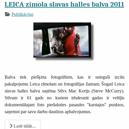
LEICA zīmola slavas halles balva 2011
Publikācijas
Balva tiek piešķirta fotogrāfiem, kas ir snieguši izcilu
pakalpojumu Leica zīmolam un fotogrāfijas žanram. Šogad Leica
slavas halles balvu saņēma Stīvs Mac Kerijs (Steve McCurry).
Stīvam ir 61 gads no kuriem trīsdesmit gadus ir veltījis
dokumentālajam foto piedaloties pasaules ''karstajos'' punktos,
saņemot par savu darbu daudzus apbalvojumus.
Lasīt tālāk...