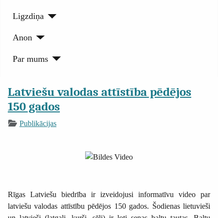
Ligzdiņa
Anon
Par mums
Latviešu valodas attīstība pēdējos
150 gados
Publikācijas
Rīgas Latviešu biedrība ir izveidojusi informatīvu video par
latviešu valodas attīstību pēdējos 150 gados. Šodienas lietuvieši
un latvieši (latgaļi, kurši, sēļi) ir ļoti senas baltu tautas. Baltu