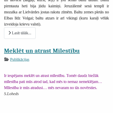
pirmtauta heti bija jūdu kaimiņi. Jeruzālemē senā templī ir
mozaīka ar Lielvārdes jostas rakstu zīmēm. Baltu zemes pletās no
Elbas līdz Volgai; baltu atzars ir arī vikingi (kuru karaļi vēlāk
izveidoja krievu valsti).
Lasīt tālāk...
Meklēt un atrast Mīlestību
Publikācijas
Ir iespējams meklēt un atrast mīlestību. Tomēr daudz biežāk
mīlestība pati mūs atrod tad, kad mēs to nemaz nemeklējam…
Mīlestība ir mūs atradusi… mēs nevaram no tās novērsties.
S.Loheds