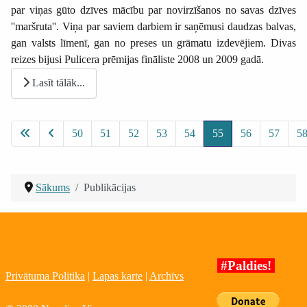
par viņas gūto dzīves mācību par novirzīšanos no savas dzīves
''maršruta''. Viņa par saviem darbiem ir saņēmusi daudzas balvas,
gan valsts līmenī, gan no preses un grāmatu izdevējiem. Divas
reizes bijusi Pulicera prēmijas fināliste 2008 un 2009 gadā.
Lasīt tālāk...
50
51
52
53
54
55
56
57
5
Sākums
Publikācijas
#Paldies!
Privātuma Politika
|
Lapas karte
|
Archīvs