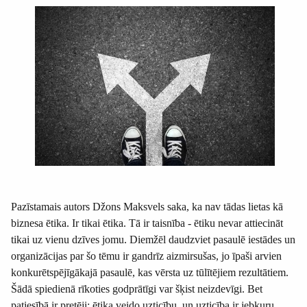
Pazīstamais autors Džons Maksvels saka, ka nav tādas lietas kā
biznesa ētika. Ir tikai ētika. Tā ir taisnība - ētiku nevar attiecināt
tikai uz vienu dzīves jomu. Diemžēl daudzviet pasaulē iestādes un
organizācijas par šo tēmu ir gandrīz aizmirsušas, jo īpaši arvien
konkurētspējīgākajā pasaulē, kas vērsta uz tūlītējiem rezultātiem.
Šādā spiedienā rīkoties godprātīgi var šķist neizdevīgi. Bet
patiesībā ir pretēji: ētika veido uzticību, un uzticība ir jebkuru