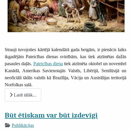
Strauji tuvojoties kārtējā kalendārā gada beigām, ir pienācis laiks
ikgadējām Pateicības dienas svinībām, kas tiek atzīmētas dažās
pasaules daļās.
Pateicības diena
tiek atzīmēta oktobrī un novembrī
Kanādā, Amerikas Savienotajās Valstīs, Libērijā, Sentlūsijā un
neoficiāli tādās valstīs kā Brazīlija, Vācija un Austrālijas teritorijā
Norfolkas salā.
Lasīt tālāk...
Būt ētiskam var būt izdevīgi
Publikācijas