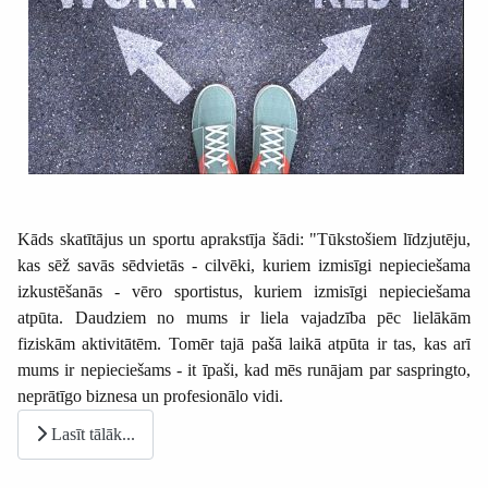
Kāds skatītājus un sportu aprakstīja šādi: "Tūkstošiem līdzjutēju,
kas sēž savās sēdvietās - cilvēki, kuriem izmisīgi nepieciešama
izkustēšanās - vēro sportistus, kuriem izmisīgi nepieciešama
atpūta. Daudziem no mums ir liela vajadzība pēc lielākām
fiziskām aktivitātēm. Tomēr tajā pašā laikā atpūta ir tas, kas arī
mums ir nepieciešams - it īpaši, kad mēs runājam par saspringto,
neprātīgo biznesa un profesionālo vidi.
Lasīt tālāk...