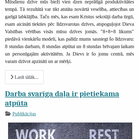
Mūsdienu dzīve mūs bieži vien dzen neprātīgā produktivitātes
tempā. Tā rezultātā var tikt atstāta novārtā veselība, attiecības un
garīgā labklājība. Taču mēs, kas esam Kristus sekotāji darba tirgū,
esam aicināti tiekties pēc līdzsvarotas dzīves, atspoguļojot Dieva
Valstības vērtības visās mūsu dzīves jomās. "8+8+8 likums"
piedāvā vienkāršu modeli, kas palīdz mums sasniegt šo līdzsvaru:
8 stundas darbam, 8 stundas atpūtai un 8 stundas brīvajam laikam
un personīgajām aktivitātēm. Ja Dievs ir šo jomu centrā, mēs
varam dzīvot apzināti un ar mērķi.
Lasīt tālāk...
Darba svarīga daļa ir pietiekama
atpūta
Publikācijas