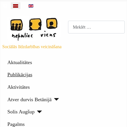
Barotnes objekti
Izvēlieties valodu
Meklēt
Sociālās līdzdarbības veicināšana
Aktualitātes
Publikācijas
Aktivitātes
Atver durvis Betānijā
Solis Augšup
Pagalms