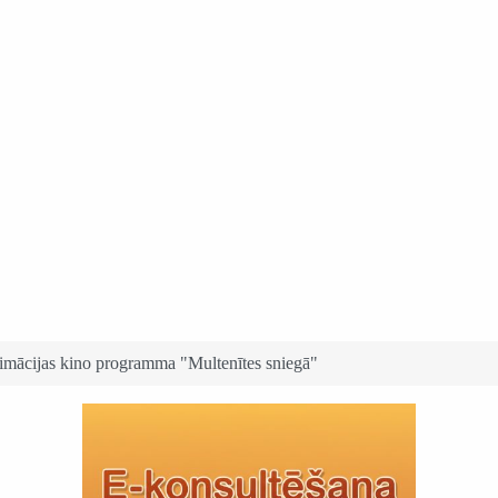
iņa Medicīnas vēstures muzejā
imācijas kino programma "Multenītes sniegā"