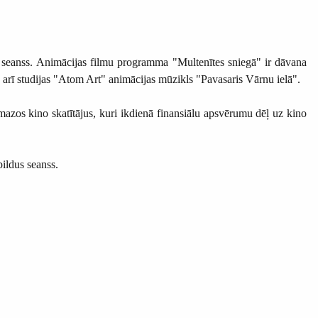
 seanss. Animācijas filmu programma "Multenītes sniegā" ir dāvana
rī studijas "Atom Art" animācijas mūzikls "Pavasaris Vārnu ielā".
mazos kino skatītājus, kuri ikdienā finansiālu apsvērumu dēļ uz kino
pildus seanss.