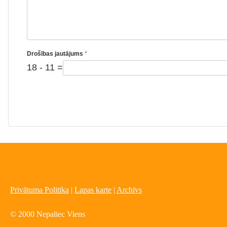
Drošības jautājums
*
18 - 11 =
Privātuma Politika
|
Lapas karte
|
Archīvs
© 2000 Nepaliec Viens