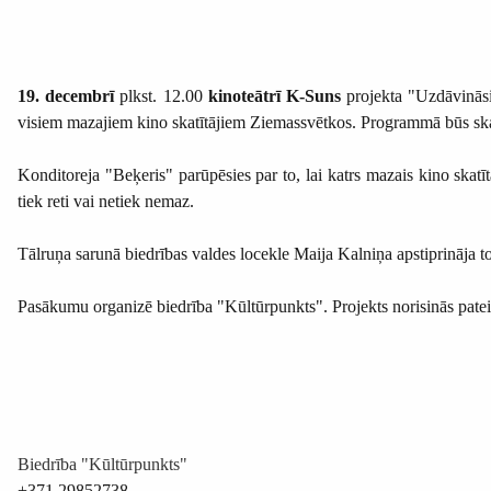
19. decembrī
plkst. 12.00
kinoteātrī K-Suns
projekta "Uzdāvināsi
visiem mazajiem kino skatītājiem Ziemassvētkos. Programmā būs ska
Konditoreja "Beķeris" parūpēsies par to, lai katrs mazais kino skat
tiek reti vai netiek nemaz.
Tālruņa sarunā biedrības valdes locekle Maija Kalniņa apstiprināja to,
Pasākumu organizē biedrība "Kūltūrpunkts". Projekts norisinās pate
Biedrība "Kūltūrpunkts"
+371 29852738