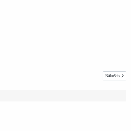
Nākamais raksts
Nākošais