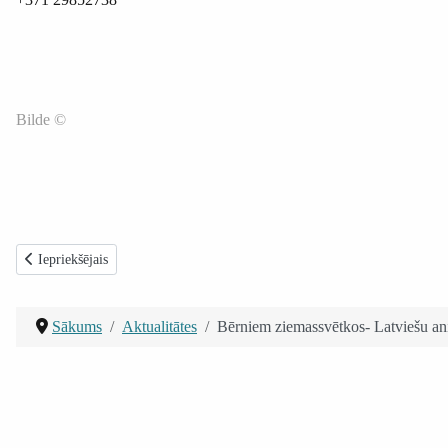
Bilde ©
Iepriekšējais raksts: Grāmatas „Bioētika visiem” atvēršanas svētki P.Strad
Iepriekšējais
Sākums
Aktualitātes
Bērniem ziemassvētkos- Latviešu an