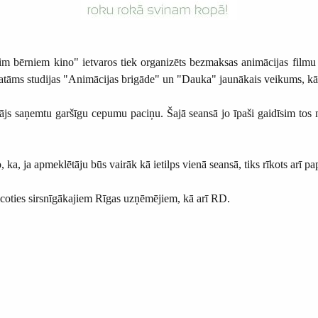
m bērniem kino" ietvaros tiek organizēts bezmaksas animācijas filmu
tāms studijas "Animācijas brigāde" un "Dauka" jaunākais veikums, kā a
ītājs saņemtu garšīgu cepumu paciņu. Šajā seansā jo īpaši gaidīsim tos 
 ka, ja apmeklētāju būs vairāk kā ietilps vienā seansā, tiks rīkots arī pa
icoties sirsnīgākajiem Rīgas uzņēmējiem, kā arī RD.