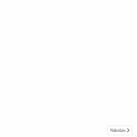
Nākamais raksts
Nākošais