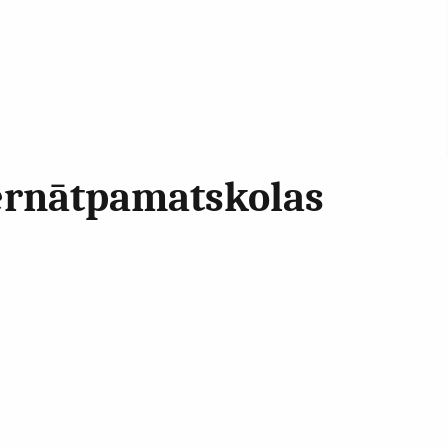
ternātpamatskolas