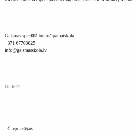
Gaismas speciālā internātpamatskola
+371 67703825
info@gaismasskola.lv
Bilde ©
Iepriekšējais raksts: Bērniem ziemassvētkos- Latviešu animācijas kino pr
Iepriekšējais