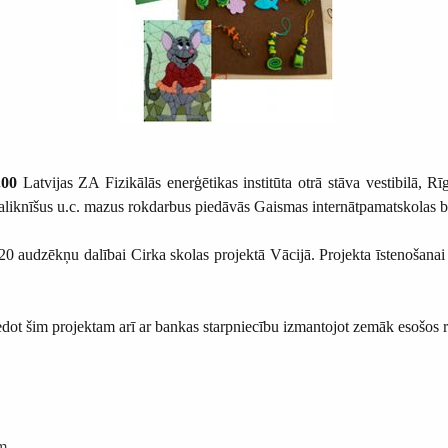
.00
Latvijas ZA Fizikālās enerģētikas institūta otrā stāva vestibilā, R
 paliknīšus u.c. mazus rokdarbus piedāvās Gaismas internātpamatskolas 
0 audzēkņu dalībai Cirka skolas projektā Vācijā. Projekta īstenošanai
ot šim projektam arī ar bankas starpniecību izmantojot zemāk esošos r
am