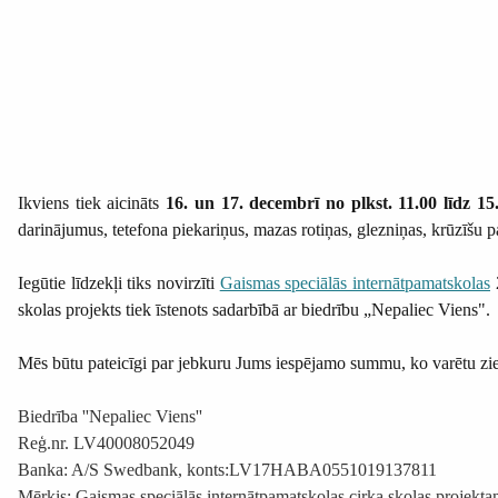
Ikviens tiek aicināts
16. un 17. decembrī no plkst. 11.00 līdz 15
darinājumus, tetefona piekariņus, mazas rotiņas, glezniņas, krūzīšu
Iegūtie līdzekļi tiks novirzīti
Gaismas speciālās internātpamatskolas
2
skolas projekts tiek īstenots sadarbībā ar biedrību „Nepaliec Viens".
Mēs būtu pateicīgi par jebkuru Jums iespējamo summu, ko varētu zied
Biedrība ''Nepaliec Viens''
Reģ.nr. LV40008052049
Banka: A/S Swedbank, konts:LV17HABA0551019137811
Mērķis: Gaismas speciālās internātpamatskolas cirka skolas projekt