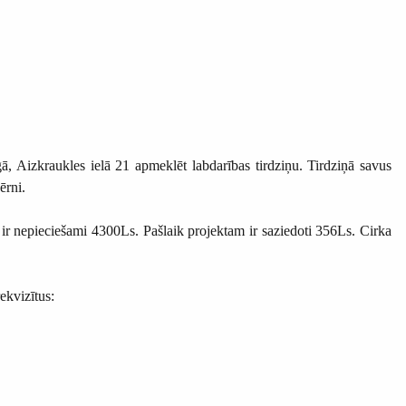
īgā, Aizkraukles ielā 21 apmeklēt labdarības tirdziņu. Tirdziņā savus
bērni.
 ir nepieciešami 4300Ls. Pašlaik projektam ir saziedoti 356Ls. Cirka
ekvizītus: