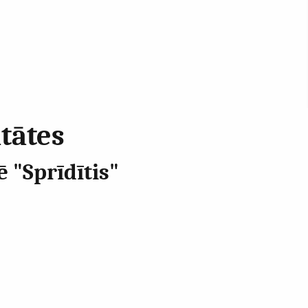
itātes
 "Sprīdītis"