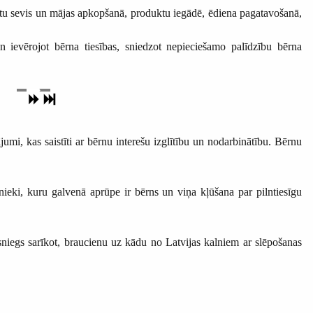
stītu sevis un mājas apkopšanā, produktu iegādē, ēdiena pagatavošanā,
 ievērojot bērna tiesības, sniedzot nepieciešamo palīdzību bērna
umi, kas saistīti ar bērnu interešu izglītību un nodarbinātību. Bērnu
inieki, kuru galvenā aprūpe ir bērns un viņa kļūšana par pilntiesīgu
 sniegs sarīkot, braucienu uz kādu no Latvijas kalniem ar slēpošanas