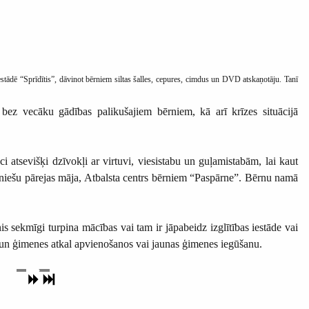
iestādē “Sprīdītis”, dāvinot bērniem siltas šalles, cepures, cimdus un DVD atskaņotāju. Tanī
n bez vecāku gādības palikušajiem bērniem, kā arī krīzes situācijā
atsevišķi dzīvokļi ar virtuvi, viesistabu un guļamistabām, lai kaut
Jauniešu pārejas māja, Atbalsta centrs bērniem “Paspārne”. Bērnu namā
ekmīgi turpina mācības vai tam ir jāpabeidz izglītības iestāde vai
rna un ģimenes atkal apvienošanos vai jaunas ģimenes iegūšanu.