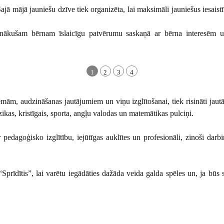
Šajā mājā jauniešu dzīve tiek organizēta, lai maksimāli jauniešus iesai
onākušam bērnam īslaicīgu patvērumu saskaņā ar bērna interesēm un
1
2
3
4
m, audzināšanas jautājumiem un viņu izglītošanai, tiek risināti jautāj
kas, kristīgais, sporta, angļu valodas un matemātikas pulciņi.
edagoģisko izglītību, iejūtīgas auklītes un profesionāli, zinoši darb
Sprīdītis”, lai varētu iegādāties dažāda veida galda spēles un, ja būs