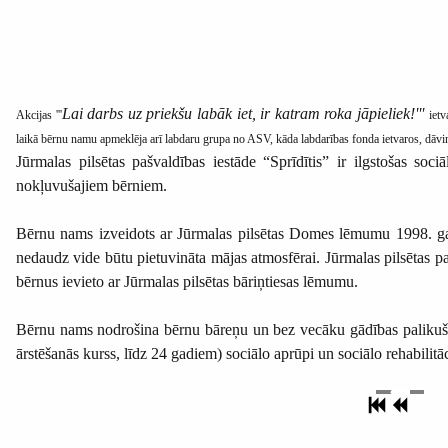
Lai darbs uz priekšu labāk iet, ir katram roka jāpieliek!'''
Akcijas '''
ietv
laikā bērnu namu apmeklēja arī labdaru grupa no ASV, kāda labdarības fonda ietvaros, dāvi
Jūrmalas pilsētas pašvaldības iestāde “Sprīdītis” ir ilgstošas so
nokļuvušajiem bērniem.
Bērnu nams izveidots ar Jūrmalas pilsētas Domes lēmumu 1998. gadā 
nedaudz vide būtu pietuvināta mājas atmosfērai. Jūrmalas pilsētas pa
bērnus ievieto ar Jūrmalas pilsētas bāriņtiesas lēmumu.
Bērnu nams nodrošina bērnu bāreņu un bez vecāku gādības palikušo 
ārstēšanās kurss, līdz 24 gadiem) sociālo aprūpi un sociālo rehabilit