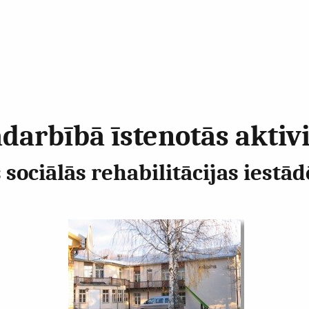
darbībā īstenotās aktiv
ociālās rehabilitācijas iestādē