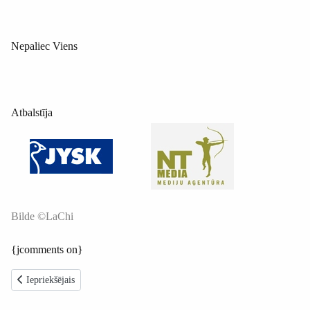
Nepaliec Viens
Atbalstīja
Bilde ©LaChi
{jcomments on}
Iepriekšējais raksts: Ciemos pie bērniem Jelgavas sociālās aprūpes centrā
Iepriekšējais