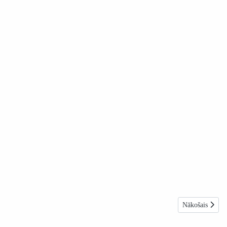
Nākamais rakst
Nākošais