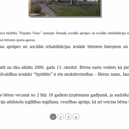
aros biedrība "Nepaliec Viens" ciemojās Jūrmalā, sociālās aprūpes un sociālās rehabilitācijas 
not bērniem sporta apavus.
ciālas aprūpes un sociālās rehabilitācijas iestāde bērniem bāreņiem u
un tika atklāts 2000. gada 13. oktobrī. Bērnu nams veidots kā pieci 
švaldības iestādei “Sprīdītis” ir trīs struktūrvienības – Bērnu nams, 
bērnu vecumā no 2 līdz 18 gadiem (izņēmuma gadījumā, ja audzēknis s
āciju atbilstošu izglītības iegūšanu, veselības aprūpi, kā arī veicina bē
1
2
3
4