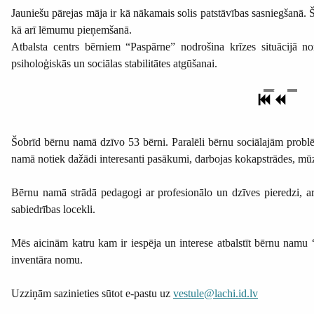
Jauniešu pārejas māja ir kā nākamais solis patstāvības sasniegšanā. 
kā arī lēmumu pieņemšanā.
Atbalsta centrs bērniem “Paspārne” nodrošina krīzes situācijā n
psiholoģiskās un sociālas stabilitātes atgūšanai.
Šobrīd bērnu namā dzīvo 53 bērni. Paralēli bērnu sociālajām problēmā
namā notiek dažādi interesanti pasākumi, darbojas kokapstrādes, mūzi
Bērnu namā strādā pedagogi ar profesionālo un dzīves pieredzi, ar p
sabiedrības locekli.
Mēs aicinām katru kam ir iespēja un interese atbalstīt bērnu namu “
inventāra nomu.
Uzziņām sazinieties sūtot e-pastu uz
vestule@lachi.id.lv