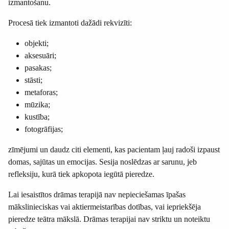
izmantošanu.
Procesā tiek izmantoti dažādi rekvizīti:
objekti;
aksesuāri;
pasakas;
stāsti;
metaforas;
mūzika;
kustība;
fotogrāfijas;
zīmējumi un daudz citi elementi, kas pacientam ļauj radoši izpaust
domas, sajūtas un emocijas. Sesija noslēdzas ar sarunu, jeb
refleksiju, kurā tiek apkopota iegūtā pieredze.
Lai iesaistītos drāmas terapijā nav nepieciešamas īpašas
mākslinieciskas vai aktiermeistarības dotības, vai iepriekšēja
pieredze teātra mākslā. Drāmas terapijai nav striktu un noteiktu