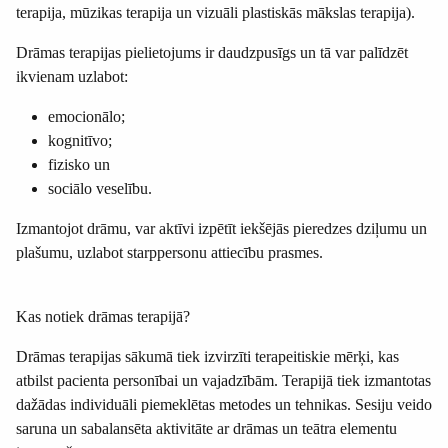
terapija, mūzikas terapija un vizuāli plastiskās mākslas terapija).
Drāmas terapijas pielietojums ir daudzpusīgs un tā var palīdzēt
ikvienam uzlabot:
emocionālo;
kognitīvo;
fizisko un
sociālo veselību.
Izmantojot drāmu, var aktīvi izpētīt iekšējās pieredzes dziļumu un
plašumu, uzlabot starppersonu attiecību prasmes.
Kas notiek drāmas terapijā?
Drāmas terapijas sākumā tiek izvirzīti terapeitiskie mērķi, kas
atbilst pacienta personībai un vajadzībām. Terapijā tiek izmantotas
dažādas individuāli piemeklētas metodes un tehnikas. Sesiju veido
saruna un sabalansēta aktivitāte ar drāmas un teātra elementu