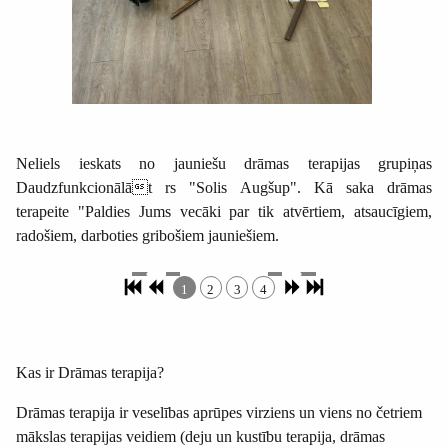
Neliels ieskats no jauniešu drāmas terapijas grupiņas
Daudzfunkcionālāt rs "Solis Augšup". Kā saka drāmas
terapeite "Paldies Jums vecāki par tik atvērtiem, atsaucīgiem,
radošiem, darboties gribošiem jauniešiem.
1
2
3
4
Kas ir Drāmas terapija?
Drāmas terapija ir veselības aprūpes virziens un viens no četriem
mākslas terapijas veidiem (deju un kustību terapija, drāmas