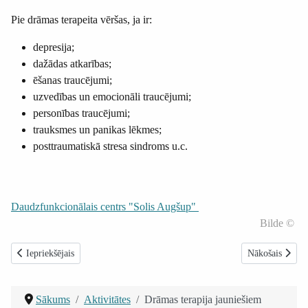
Pie drāmas terapeita vēršas, ja ir:
depresija;
dažādas atkarības;
ēšanas traucējumi;
uzvedības un emocionāli traucējumi;
personības traucējumi;
trauksmes un panikas lēkmes;
posttraumatiskā stresa sindroms u.c.
Daudzfunkcionālais centrs "Solis Augšup"
Bilde ©
Iepriekšējais raksts: Nometne jauniešiem ar autiskā spektra traucējumiem 
Nākamais raksts
Iepriekšējais
Nākošais
Sākums
Aktivitātes
Drāmas terapija jauniešiem