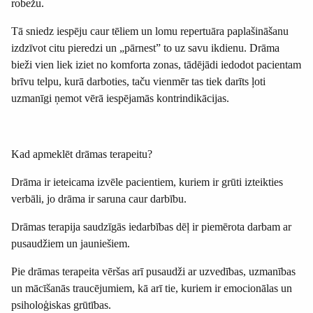
robežu.
Tā sniedz iespēju caur tēliem un lomu repertuāra paplašināšanu
izdzīvot citu pieredzi un „pārnest” to uz savu ikdienu. Drāma
bieži vien liek iziet no komforta zonas, tādējādi iedodot pacientam
brīvu telpu, kurā darboties, taču vienmēr tas tiek darīts ļoti
uzmanīgi ņemot vērā iespējamās kontrindikācijas.
Kad apmeklēt drāmas terapeitu?
Drāma ir ieteicama izvēle pacientiem, kuriem ir grūti izteikties
verbāli, jo drāma ir saruna caur darbību.
Drāmas terapija saudzīgās iedarbības dēļ ir piemērota darbam ar
pusaudžiem un jauniešiem.
Pie drāmas terapeita vēršas arī pusaudži ar uzvedības, uzmanības
un mācīšanās traucējumiem, kā arī tie, kuriem ir emocionālas un
psiholoģiskas grūtības.