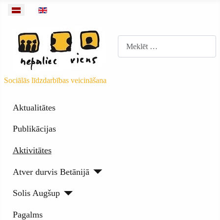
Izvēlieties valodu
Meklēt
Sociālās līdzdarbības veicināšana
Aktualitātes
Publikācijas
Aktivitātes
Atver durvis Betānijā
Solis Augšup
Pagalms