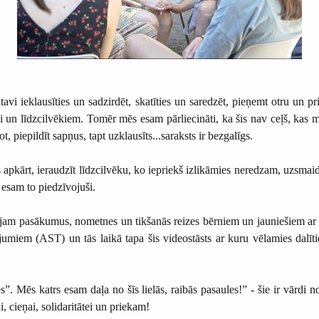
tavi ieklausīties un sadzirdēt, skatīties un saredzēt, pieņemt otru un p
 un līdzcilvēkiem. Tomēr mēs esam pārliecināti, ka šis nav ceļš, kas m
ot, piepildīt sapņus, tapt uzklausīts...saraksts ir bezgalīgs.
 apkārt, ieraudzīt līdzcilvēku, ko iepriekš izlikāmies neredzam, uzsmaid
 esam to piedzīvojuši.
ojam pasākumus, nometnes un tikšanās reizes bērniem un jauniešiem a
umiem (AST) un tās laikā tapa šis videostāsts ar kuru vēlamies dalīti
s”. Mēs katrs esam daļa no šīs lielās, raibās pasaules!” - šie ir vārd
 cieņai, solidaritātei un priekam!