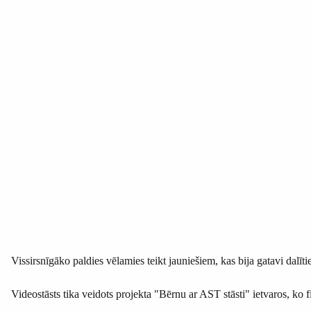
Vissirsnīgāko paldies vēlamies teikt jauniešiem, kas bija gatavi dalī
Videostāsts tika veidots projekta "Bērnu ar AST stāsti" ietvaros, ko 