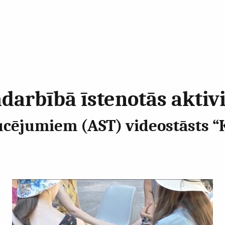
darbībā īstenotās aktiv
cējumiem (AST) videostāsts “Ka