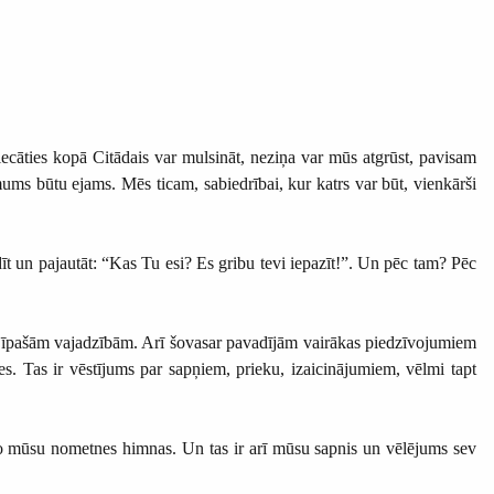
riecāties kopā Citādais var mulsināt, neziņa var mūs atgrūst, pavisam
ums būtu ejams. Mēs ticam, sabiedrībai, kur katrs var būt, vienkārši
īt un pajautāt: “Kas Tu esi? Es gribu tevi iepazīt!”. Un pēc tam? Pēc
r īpašām vajadzībām. Arī šovasar pavadījām vairākas piedzīvojumiem
es. Tas ir vēstījums par sapņiem, prieku, izaicinājumiem, vēlmi tapt
i no mūsu nometnes himnas. Un tas ir arī mūsu sapnis un vēlējums sev