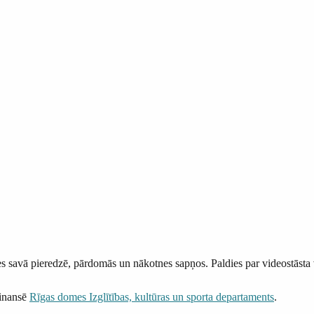
ties savā pieredzē, pārdomās un nākotnes sapņos. Paldies par videostāst
finansē
Rīgas domes Izglītības, kultūras un sporta departaments
.