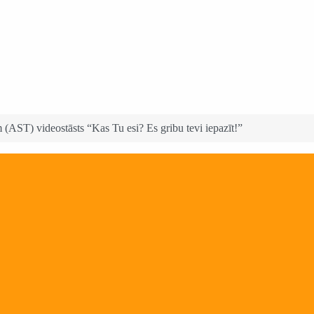
ar savām ģimenēm
 (AST) videostāsts “Kas Tu esi? Es gribu tevi iepazīt!”