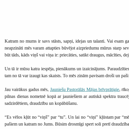
Katram no mums ir savs stāsts, sapņi, idejas un talanti. Vai esam ga
neapzināti mēs varam attapties būvējot aizpriedumu mūrus starp sevi
būt tāds, kāds viņš vai viņa ir: priecāties, satikt draugus, mācīties, dej
Un tā ir mūsu katra iespēja, pienākums un izaicinājums. Paraudzīties
tam no tā var izaugt kas skaists. To mēs zinām pavisam droši un paši
Jau vairākus gadus mēs,
Jauniešu Pastorālās Mājas brīvprātigie
, rīk
pilnas dienas nometnē kopā ar jauniešiem ar autiskā spektra traucēj
sadzirdētiem, draudzību un kopābūšanu.
“Es vēlos kļūt no “viņš” par “tu”. Un lai no “viņi” kļūstam par “mē
pašiem un katram no Jums. Būsim drosmīgi spert soli pretī draudzībai,