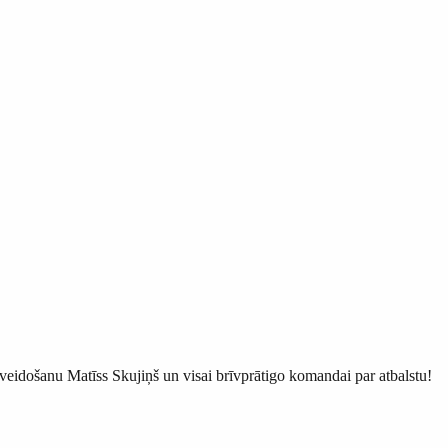
a veidošanu Matīss Skujiņš un visai brīvprātigo komandai par atbalstu!