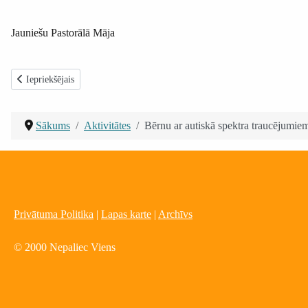
Jauniešu Pastorālā Māja
Iepriekšējais raksts: Bērni un jaunieši izzinošā ekskursijā Kurzemē kopā 
Iepriekšējais
Sākums
Aktivitātes
Bērnu ar autiskā spektra traucējumiem
Privātuma Politika
|
Lapas karte
|
Archīvs
© 2000 Nepaliec Viens