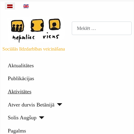
Izvēlieties valodu
Meklēt
Sociālās līdzdarbības veicināšana
Aktualitātes
Publikācijas
Aktivitātes
Atver durvis Betānijā
Solis Augšup
Pagalms