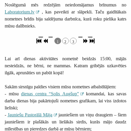
Noslēgumā mēs redzējām neiedomājamus brīnumus no
Laboratorium.lv
, kas paveikti ar slāpekli. Taču gaidītākais
nometnes brīdis bija saldējuma darbnīca, kurā roku pielika katrs
mūsu dalībnieks.
1
2
3
Lai arī dienas aktivitātes nometnē beidzās 15:00, mājās
nesteidzās, ne bērni, ne mammas. Katram gribējās uzkavēties
ilgāk, aprunāties un pabūt kopā!
Sakām sirsnīgu paldies visiem mūsu nometnes atbalstītājiem:
- mūsu
dienas centra “Solis Augšup”
komandai, kas savas
darba dienas bija pakārtojuši nometnes grafikam, lai viss izdotos
lieliski;
-
Jauniešu Pastorālā Māja
jauniešiem un viņu draugiem – šiem
jauniešiem ir plašākās un lielākās sirdis, kurās mājo daudz
mīlestības un pieredzes darbā ar mūsu bērniem;