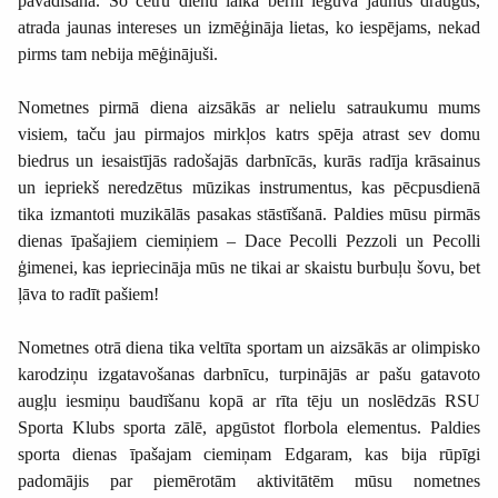
pavadīšana. Šo četru dienu laikā bērni ieguva jaunus draugus,
atrada jaunas intereses un izmēģināja lietas, ko iespējams, nekad
pirms tam nebija mēģinājuši.
Nometnes pirmā diena aizsākās ar nelielu satraukumu mums
visiem, taču jau pirmajos mirkļos katrs spēja atrast sev domu
biedrus un iesaistījās radošajās darbnīcās, kurās radīja krāsainus
un iepriekš neredzētus mūzikas instrumentus, kas pēcpusdienā
tika izmantoti muzikālās pasakas stāstīšanā. Paldies mūsu pirmās
dienas īpašajiem ciemiņiem – Dace Pecolli Pezzoli un Pecolli
ģimenei, kas iepriecināja mūs ne tikai ar skaistu burbuļu šovu, bet
ļāva to radīt pašiem!
Nometnes otrā diena tika veltīta sportam un aizsākās ar olimpisko
karodziņu izgatavošanas darbnīcu, turpinājās ar pašu gatavoto
augļu iesmiņu baudīšanu kopā ar rīta tēju un noslēdzās RSU
Sporta Klubs sporta zālē, apgūstot florbola elementus. Paldies
sporta dienas īpašajam ciemiņam Edgaram, kas bija rūpīgi
padomājis par piemērotām aktivitātēm mūsu nometnes