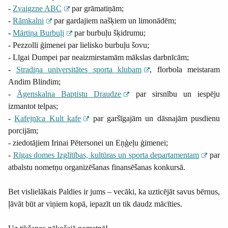
-
Zvaigzne ABC
par grāmatiņām;
-
Rāmkalni
par gardajiem našķiem un limonādēm;
-
Mārtiņa Burbuļi
par burbuļu šķidrumu;
- Pezzolli ģimenei par lielisko burbuļu šovu;
- Līgai Dumpei par neaizmirstamām mākslas darbnīcām;
-
Stradiņa universitātes sporta klubam
, florbola meistaram
Andim Blindim;
-
Āgenskalna Baptistu Draudze
par sirsnību un iespēju
izmantot telpas;
-
Kafejnīca Kult kafe
par garšīgajām un dāsnajām pusdienu
porcijām;
- ziedotājiem Irinai Pētersonei un Eņģeļu ģimenei;
-
Rīgas domes Izglītības, kultūras un sporta departamentam
par
atbalstu nometņu organizēšanas finansēšanas konkursā.
Bet vislielākais Paldies ir jums – vecāki, ka uzticējāt savus bērnus,
ļāvāt būt ar viņiem kopā, iepazīt un tik daudz mācīties.