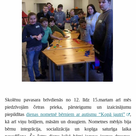
Skolēnu pavasara brīvdienās no 12. līdz 15.martam arī mēs
piedzīvojām četras prieka, pārsteigumu un izaicinājumu
piepildītas
dienas nometnē bērniem ar autismu “Kopā jautri”
,
kā arī viņu brāļiem, māsām un draugiem. Nometnes mērķis bija
bērnu integrācija, socializācija un kopīga saturīga laika