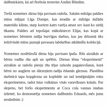
dalībniekiem, kā arī florbola trenerim Andim Blindim.
Trešā nometnes diena bija pavisam radoša. Sakām milzīgu paldies
mūsu mīļajai Līga Dumpe, kas ieradās ar milzīgu dažādu
materiālu klāstu, starp kuriem katrs varēja atrast sev kaut ko sirdij
tīkamu. Paldies arī topošajai māksliniecei Elijai, kas kopā ar
nometnes bērniem radīja burvīgus darbus, kas jau drīzumā tiks
iedzīvināti mūsu jaunajā pavasara labdarības atklātnīšu kolekcijā.
Nometnes noslēdzošā diena bija pavisam īpaša. Rīts aizsākās ar
bērnu vadītu rīta apli un spēlēm. Dienas tēma “eksperimenti”
aizsākās ar radošu pieeju rīta tējas uzkodu pagatavošanai, kurā
bērni no augļiem un dārzeņiem radīja ēdamās gleznas. Plastilīna
darbnīcā tapa kopglezna un kopbilde un tad iemēģinājām roku
eksperimentos, radot īstus vulkānus visās varavīksnes krāsās. Par
slepeno, bet foršo eksperimentu ar Coca cola vannas istabas
izlietnē, ko demonstrēja nometnes dalībnieks Eduards, mēs jums
nestāstīsim :)