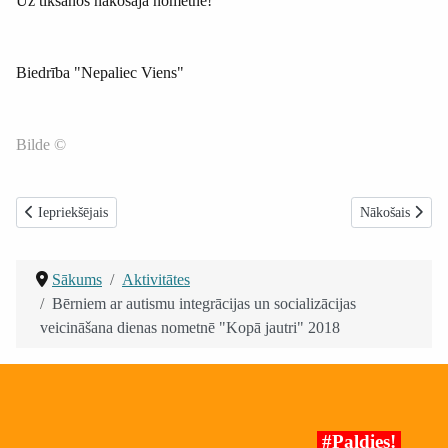
Uz tikšanos nākošajā nometnē!
Biedrība "Nepaliec Viens"
Bilde ©
Iepriekšējais raksts: Atklāšanas svētki dienas centram bērniem un jaunieš
Nākamais raksts
Iepriekšējais
Nākošais
Sākums
Aktivitātes
Bērniem ar autismu integrācijas un socializācijas
veicināšana dienas nometnē "Kopā jautri" 2018
#Paldies!