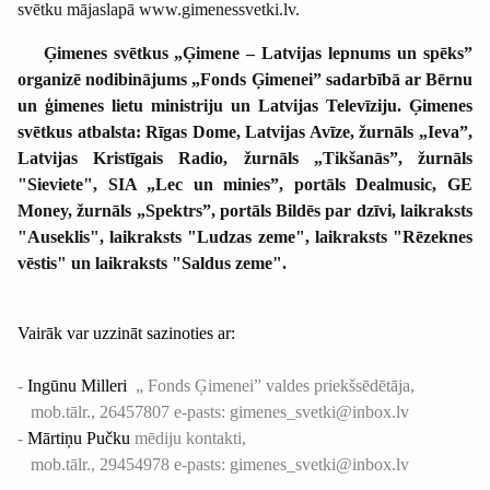
svētku mājaslapā www.gimenessvetki.lv.
Ģimenes svētkus „Ģimene – Latvijas lepnums un spēks”
organizē nodibinājums „Fonds Ģimenei” sadarbībā ar Bērnu
un ģimenes lietu ministriju un Latvijas Televīziju. Ģimenes
svētkus atbalsta: Rīgas Dome, Latvijas Avīze, žurnāls „Ieva”,
Latvijas Kristīgais Radio, žurnāls „Tikšanās”, žurnāls
"Sieviete", SIA „Lec un minies”, portāls Dealmusic, GE
Money, žurnāls „Spektrs”, portāls Bildēs par dzīvi, laikraksts
"Auseklis", laikraksts "Ludzas zeme", laikraksts "Rēzeknes
vēstis" un laikraksts "Saldus zeme".
Vairāk var uzzināt sazinoties ar:
-
Ingūnu Milleri
„ Fonds Ģimenei”
valdes priekšsēdētāja,
mob.tālr., 26457807
e-pasts: gimenes_svetki@inbox.lv
-
Mārtiņu Pučku
mēdiju kontakti,
mob.tālr.,
29454978
e-pasts: gimenes_svetki@inbox.lv