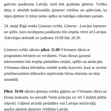
galveno pasākumu Latvijā, kurā tiek godināta ģimene. Svētku
ideja ir atbalstīt tradicionālās ģimenes vērtības un apliecināt, ka
stipra ģimene ir mūsu tautas spēka un laimīgas nākotnes pamats.
24. maijā Rīgā notiks Ģimenes svētki,
Ģimene - Latvijas lepnums
un spēks
, kura noslēguma pasākumu būs iespēja vērot arī Latvijas
Televīzijas tiešraidē no pulksten 19.00 līdz 20.30.
Ģimenes svētki sāksies
plkst. 11.00
Vērmanes dārzā ar
programmu bērniem un vecākiem. Visas dienas garumā
interesentiem būs iespēja piedalīties rotaļās, spēlēs un atrakcijās.
Vērmanes dārza brīvdabas estrādē notiks koncerts, kurā ar saviem
priekšnesumiem klātesošos iepriecinās bērnu dziesmu un deju
ansambļi.
Plkst. 18.00
sāksies ģimeņu svētku gājiens no Vērmanes dārza uz
Doma laukumu, ko pavadīs Valsts policijas un vēl 5 dažādi pūtēju
orķestri. Gājienā aicināti piedalīties visi Latvijas iedzīvotāji,
paužot atbalstu ģimenes vērtībām Latvijā.