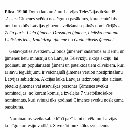
Plkst. 19.00
Doma laukumā un Latvijas Televīzijas tiešraidē
sāksies Ģimenes svētku noslēguma pasākums, kura centrālais
notikums būs Latvijas ģimeņu sveikšana septiņās nominācijās -
Zelta pāris, Lielā ģimene, Drosmīgā ģimene, Lieliskā mamma,
Lieliskais tētis, Izpalīdzīgā ģimene
un
Gada cilvēks ģimenei
.
Gatavojoties svētkiem, „Fonds ģimenei" sadarbībā ar Bērnu un
ģimenes lietu ministriju un Latvijas Televīziju rīkoja akciju, lai
godinātu un popularizētu ģimeni un pateiktos tiem cilvēkiem, kuri
ar savu ieguldījumu ir veicinājuši ģimenes vērtību nostiprināšanu
Latvijas sabiedrībā. Akcijas laikā Latvijas iedzīvotāji tika aicināti
pieteikt ģimenes vai atsevišķas personas Ģimenes svētku
nominācijās, no kurām komisija izvēlējās 7 visatbilstošākos
nominantus, kuri svinīgi tiks godināti Ģimenes svētku noslēguma
pasākumā.
Nominantus sveiks sabiedrībā pazīstami cilvēki un Latvijas
kristīgo konfesiju vadītāji. Savukārt muzikālos sveicienus