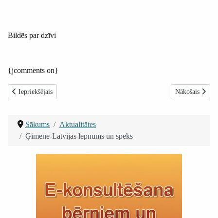
Bildēs par dzīvi
{jcomments on}
Iepriekšējais raksts: Svētki Vērmanes dārzā
Nākamais rakst
Iepriekšējais
Nākošais
Sākums
Aktualitātes
Ģimene-Latvijas lepnums un spēks