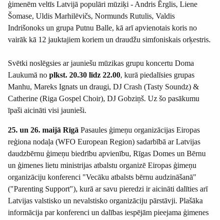
ģimenēm veltīs Latvijā populāri mūziķi - Andris Ērglis, Liene
Šomase, Uldis Marhilēvičs, Normunds Rutulis, Valdis
Indrišonoks un grupa Putnu Balle, kā arī apvienotais koris no
vairāk kā 12 jauktajiem koriem un draudžu simfoniskais orķestris.
Svētki noslēgsies ar jauniešu mūzikas grupu koncertu Doma
Laukumā no
plkst. 20.30 līdz 22.00
, kurā piedalīsies grupas
Manhu, Mareks Ignats un draugi, DJ Crash (Tasty Soundz) &
Catherine (Riga Gospel Choir), DJ Gobziņš. Uz šo pasākumu
īpaši aicināti visi jaunieši.
25. un 26. maijā Rīgā
Pasaules ģimeņu organizācijas Eiropas
reģiona nodaļa (WFO European Region) sadarbībā ar Latvijas
daudzbērnu ģimeņu biedrību apvienību, Rīgas Domes un Bērnu
un ģimenes lietu ministrijas atbalstu organizē Eiropas ģimeņu
organizāciju konferenci "Vecāku atbalsts bērnu audzināšanā"
("Parenting Support"), kurā ar savu pieredzi ir aicināti dalīties arī
Latvijas valstisko un nevalstisko organizāciju pārstāvji. Plašāka
informācija par konferenci un dalības iespējām pieejama ģimenes