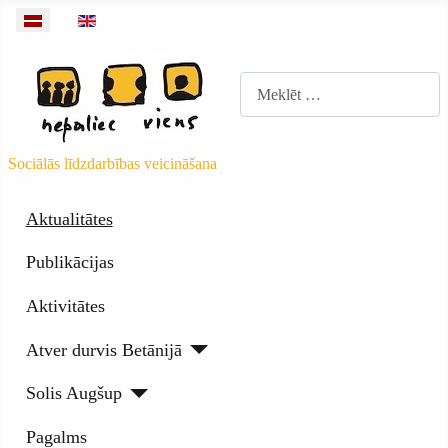
Izvēlieties valodu
Meklēt
Sociālās līdzdarbības veicināšana
Aktualitātes
Publikācijas
Aktivitātes
Atver durvis Betānijā
Solis Augšup
Pagalms