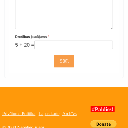
Drošības jautājums
*
5 + 20 =
Sūtīt
#Paldies!
Privātuma Politika
|
Lapas karte
|
Archīvs
© 2000 Nepaliec Viens