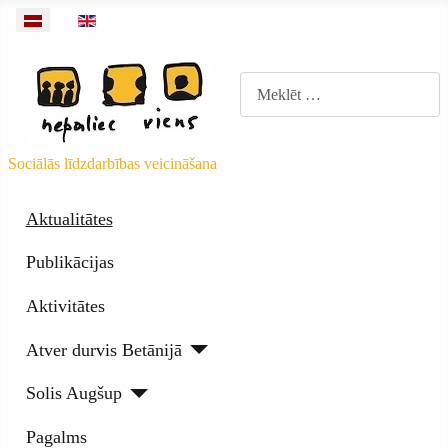
Izvēlieties valodu
Meklēt
Sociālās līdzdarbības veicināšana
Aktualitātes
Publikācijas
Aktivitātes
Atver durvis Betānijā
Solis Augšup
Pagalms