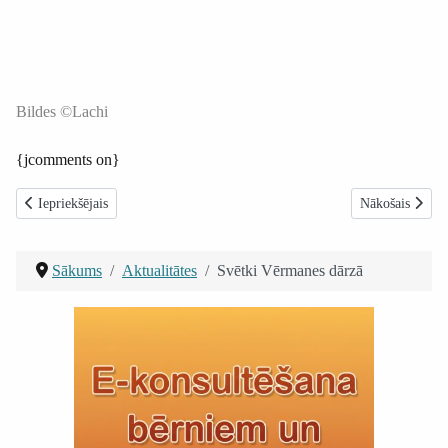
Bildes ©Lachi
{jcomments on}
Iepriekšējais raksts: Talantu meklēšana Madlienā
Nākamais rakst
Iepriekšējais
Nākošais
Sākums
Aktualitātes
Svētki Vērmanes dārzā