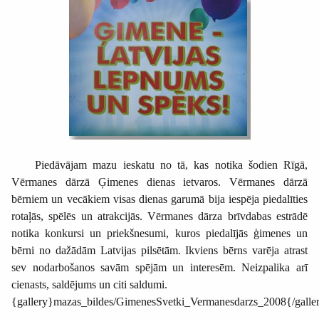
Piedāvājam mazu ieskatu no tā, kas notika šodien Rīgā,
Vērmanes dārzā Ģimenes dienas ietvaros. Vērmanes dārzā
bērniem un vecākiem visas dienas garumā bija iespēja piedalīties
rotaļās, spēlēs un atrakcijās. Vērmanes dārza brīvdabas estrādē
notika konkursi un priekšnesumi, kuros piedalījās ģimenes un
bērni no dažādām Latvijas pilsētām. Ikviens bērns varēja atrast
sev nodarbošanos savām spējām un interesēm. Neizpalika arī
cienasts, saldējums un citi saldumi.
{gallery}mazas_bildes/GimenesSvetki_Vermanesdarzs_2008{/galle