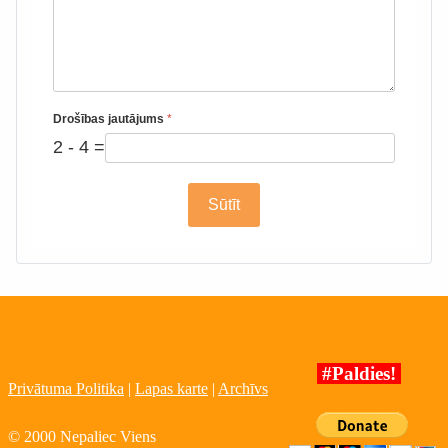
Drošības jautājums
*
2 - 4 =
Sūtīt
#Paldies!
Privātuma Politika
|
Lapas karte
|
Archīvs
© 2000 Nepaliec Viens