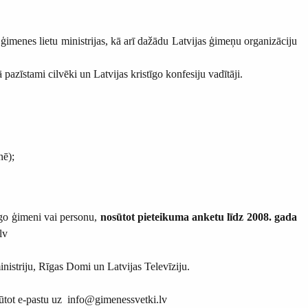
menes lietu ministrijas, kā arī dažādu Latvijas ģimeņu organizāciju
īstami cilvēki un Latvijas kristīgo konfesiju vadītāji.
nē);
cīgo ģimeni vai personu,
nosūtot pieteikuma anketu līdz 2008. gada
.lv
striju, Rīgas Domi un Latvijas Televīziju.
 sūtot e-pastu uz info@gimenessvetki.lv