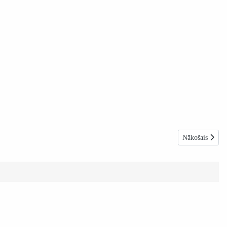
Nākamais rakst
Nākošais