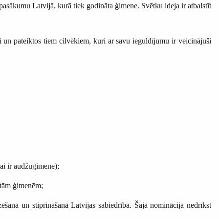
 pasākumu Latvijā, kurā tiek godināta ģimene. Svētku ideja ir atbalstīt
n pateiktos tiem cilvēkiem, kuri ar savu ieguldījumu ir veicinājuši
i ir audžuģimene);
citām ģimenēm;
anā un stiprināšanā Latvijas sabiedrībā. Šajā nominācijā nedrīkst