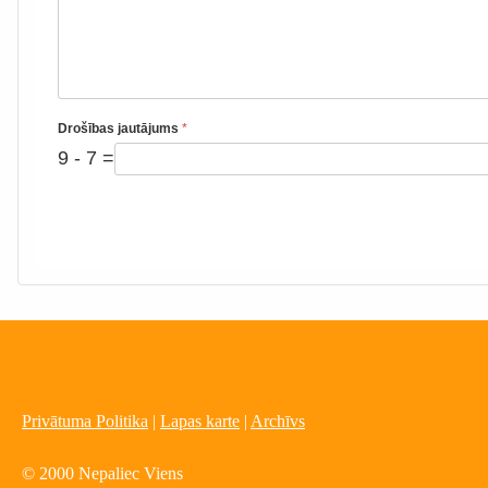
Drošības jautājums
*
9 - 7 =
Privātuma Politika
|
Lapas karte
|
Archīvs
© 2000 Nepaliec Viens