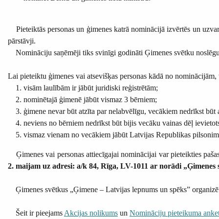
Pieteiktās personas un ģimenes katrā nominācijā izvērtēs un uzvarē
pārstāvji.
Nomināciju saņēmēji tiks svinīgi godināti Ģimenes svētku noslēguma
Lai pieteiktu ģimenes vai atsevišķas personas kādā no nominācijām, tā
visām laulībām ir jābūt juridiski reģistrētām;
nominētajā ģimenē jābūt vismaz 3 bērniem;
ģimene nevar būt atzīta par nelabvēlīgu, vecākiem nedrīkst būt 
neviens no bērniem nedrīkst būt bijis vecāku vainas dēļ ieviet
vismaz vienam no vecākiem jābūt Latvijas Republikas pilsonim
Ģimenes vai personas attiecīgajai nominācijai var pieteikties pašas, 
2. maijam uz adresi: a/k 84, Rīga, LV-1011 ar norādi „Ģimenes 
Ģimenes svētkus „Ģimene – Latvijas lepnums un spēks” organizē no
Šeit ir pieejams
Akcijas nolikums
un
Nomināciju pieteikuma anke