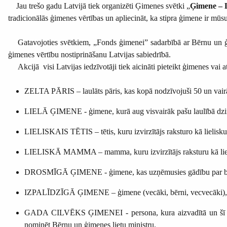
Jau trešo gadu Latvijā tiek organizēti Ģimenes svētki „
Ģimene – L
tradicionālās ģimenes vērtības un apliecināt, ka stipra ģimene ir mū
Gatavojoties svētkiem, „Fonds ģimenei” sadarbībā ar Bērnu un ģimen
ģimenes vērtību nostiprināšanu Latvijas sabiedrībā.
Akcijā visi Latvijas iedzīvotāji tiek aicināti pieteikt ģimenes vai a
ZELTA PĀRIS – laulāts pāris, kas kopā nodzīvojuši 50 un vair
LIELĀ ĢIMENE - ģimene, kurā aug visvairāk pašu laulībā dzi
LIELISKAIS TĒTIS – tētis, kuru izvirzītājs raksturo kā lielisku 
LIELISKĀ MAMMA – mamma, kuru izvirzītājs raksturu kā li
DROSMĪGĀ ĢIMENE - ģimene, kas uzņēmusies gādību par bērniem
IZPALĪDZĪGĀ ĢIMENE – ģimene (vecāki, bērni, vecvecāki), kas 
GADA CILVĒKS ĢIMENEI - persona, kura aizvadītā un šī gada l
nominēt Bērnu un ģimenes lietu ministru.