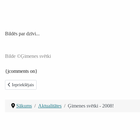
Bildēs par dzīvi...
Bilde ©Ģimenes svētki
{jcomments on}
Iepriekšējais raksts: Eiropas arodbiedrību demonstrācija
Iepriekšējais
Sākums
Aktualitātes
Ģimenes svētki - 2008!