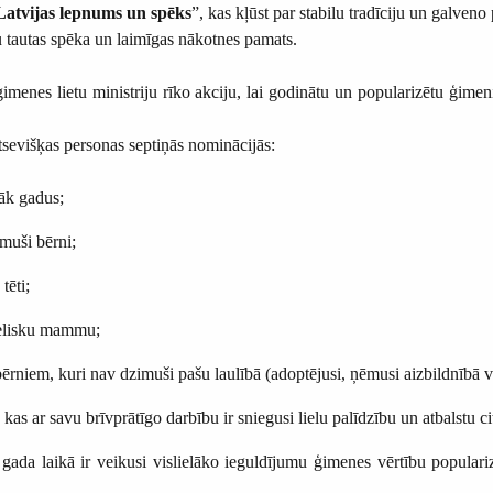
atvijas lepnums un spēks
”, kas kļūst par stabilu tradīciju un galveno
su tautas spēka un laimīgas nākotnes pamats.
es lietu ministriju rīko akciju, lai godinātu un popularizētu ģimeni u
tsevišķas personas septiņās nominācijās:
āk gadus;
muši bērni;
tēti;
elisku mammu;
, kuri nav dzimuši pašu laulībā (adoptējusi, ņēmusi aizbildnībā va
ar savu brīvprātīgo darbību ir sniegusi lielu palīdzību un atbalstu 
aikā ir veikusi vislielāko ieguldījumu ģimenes vērtību popularizēš