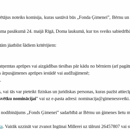
tājus noteiks komisija, kuras sastāvā būs „Fonda Ģimenei”, Bērnu un ģi
 pasākumā 24. maijā Rīgā, Doma laukumā, kur tos sveiks sabiedrībā paz
m jāatbilst šādiem kritērijiem:
atņemtas aprūpes vai aizgādības tiesības pār kādu no bērniem (arī pagāt
ots ārpusģimenes aprūpes iestādē vai audžuģimenē;
.
vai tās var pieteikt fiziskas un juridiskas personas, kuras pazīst attie
svētku nominācijai
” vai uz e-pasta adresi: nominacija@gimenessvetki
dibinājums „Fonds Ģimenei” sadarbībā ar Bērnu un ģimenes lietu mini
ta
. Vairāk uzzināt var zvanot Ingūnai Millerei uz tālruni 26457807 vai