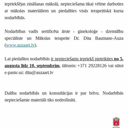
iepriekšējas zināšanas mākslā, nepieciešama tikai vēlme darboties
ar mākslas materiāliem un piedalīties visās terapeitiskā kursa
nodarbībās.
Nodarbības vadīs sertificēta ārste - ginekoloģe - dzemdību
speciāliste un Mākslas terapeite Dr. Dita Baumane-Auza
(
www.auzaart.lv
).
Lai piedalītos nodarbībās
ir nepieciešams iepriekš pieteikties
no 5.
augusta līdz 10. septembrim
,
tālrunis: +371 29228126 vai sūtot
e-pastu uz: dita@auzaart.lv
Dalība nodarbībās un konsultācijas ir par brīvu. Nodarbībās
nepieciešamie materiāli tiks nodrošināti.