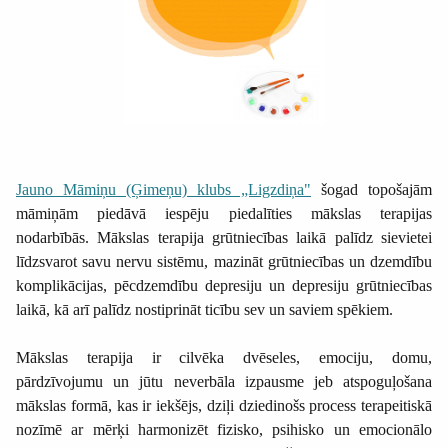
Jauno Māmiņu (Ģimeņu) klubs „Ligzdiņa"
šogad topošajām
māmiņām piedāvā iespēju piedalīties mākslas terapijas
nodarbībās. Mākslas terapija grūtniecības laikā palīdz sievietei
līdzsvarot savu nervu sistēmu, mazināt grūtniecības un dzemdību
komplikācijas, pēcdzemdību depresiju un depresiju grūtniecības
laikā, kā arī palīdz nostiprināt ticību sev un saviem spēkiem.
Mākslas terapija ir cilvēka dvēseles, emociju, domu,
pārdzīvojumu un jūtu neverbāla izpausme jeb atspoguļošana
mākslas formā, kas ir iekšējs, dziļi dziedinošs process terapeitiskā
nozīmē ar mērķi harmonizēt fizisko, psihisko un emocionālo