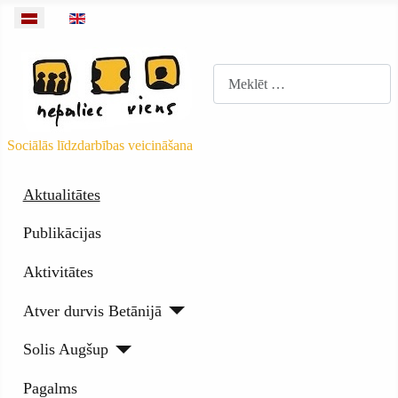
Izvēlieties valodu
Meklēt
Sociālās līdzdarbības veicināšana
Aktualitātes
Publikācijas
Aktivitātes
Atver durvis Betānijā
Solis Augšup
Pagalms