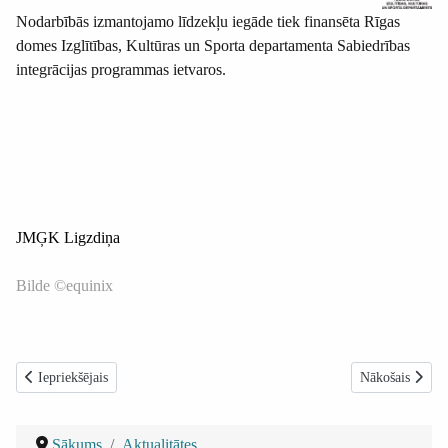
Nodarbībās izmantojamo līdzekļu iegāde tiek finansēta Rīgas
domes Izglītības, Kultūras un Sporta departamenta Sabiedrības
integrācijas programmas ietvaros.
JMĢK Ligzdiņa
Bilde ©equinix
Iepriekšējais raksts: Izveido apsveikumu un piedalies bērnu zīmējumu kon
Nākamais raksts
Iepriekšējais
Nākošais
Sākums
Aktualitātes