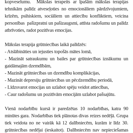
kopveselumu. Mākslas terapeits ar īpašām mākslas terapijas
tehnikām palīdz atveseļoties no emocionāliem pārdzīvojumiem,
krīzēm, psihiskiem, sociāliem un attiecību konfliktiem, veicina
personības pašizpratni un pašizaugsmi, attīsta radošumu un palīdz
atbrīvoties, radot pozitīvas emocijas.
Mākslas terapija grūtniecības laikā palīdzēs:
- Atslābināties un iejusties topošās mātes lomā,
- Mazināt satraukumu un bailes par grūtniecības iznākumu un
gaidāmajām dzemdībām,
- Mazināt grūtniecības un dzemdību komplikācijas,
- Mazināt depresiju grūtniecības un pēcdzemdību periodā,
- Līdzsvarot emocijas un uzlabot spēju veidot attiecības,
- Caur radošumu un pozitīvām emocijām uzlabot pašsajūtu.
Vienā nodarbību kursā ir paredzētas 10 nodarbības, katra 90
minūtes gara. Nodarbības tiek plānotas divas reizes nedēļā. Grupa
tiek veidota no ne vairāk kā 12 dalībniecēm, kurām ir līdz 30.
grūtniecības nedēļai (ieskaitot). Dalībniecēm nav nepieciešamas