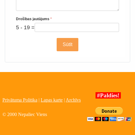
Drošības jautājums
*
5 - 19 =
Sūtīt
#Paldies!
Privātuma Politika
|
Lapas karte
|
Archīvs
© 2000 Nepaliec Viens