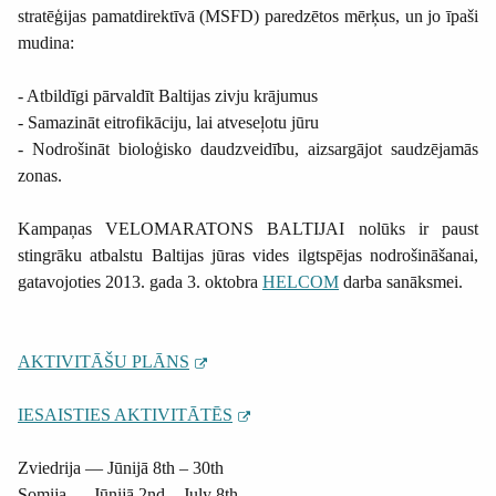
stratēģijas pamatdirektīvā (MSFD) paredzētos mērķus, un jo īpaši
mudina:
- Atbildīgi pārvaldīt Baltijas zivju krājumus
- Samazināt eitrofikāciju, lai atveseļotu jūru
- Nodrošināt bioloģisko daudzveidību, aizsargājot saudzējamās
zonas.
Kampaņas VELOMARATONS BALTIJAI nolūks ir paust
stingrāku atbalstu Baltijas jūras vides ilgtspējas nodrošināšanai,
gatavojoties 2013. gada 3. oktobra
HELCOM
darba sanāksmei.
AKTIVITĀŠU PLĀNS
IESAISTIES AKTIVITĀTĒS
Zviedrija — Jūnijā 8th – 30th
Somija —
Jūnijā
2nd – July 8th