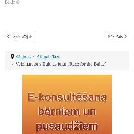
Bilde ©
Iepriekšējais raksts: JMĢK Ligzdiņa: Mākslas terapijas nodarbības grūtnie
Nākamais raksts
Iepriekšējais
Nākošais
Sākums
Aktualitātes
Velomaratons Baltijas jūrai „Race for the Baltic”