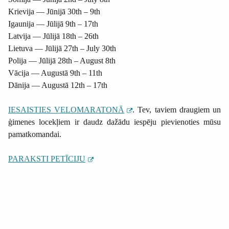
Krievija —
Jūnijā
30th – 9th
Igaunija — Jūlijā 9th – 17th
Latvija —
Jūlijā
18th – 26th
Lietuva —
Jūlijā
27th – July 30th
Polija —
Jūlijā
28th – August 8th
Vācija — Augustā 9th – 11th
Dānija — Augustā 12th – 17th
IESAISTIES VELOMARATONĀ
. Tev, taviem draugiem un
ģimenes locekļiem ir daudz dažādu iespēju pievienoties mūsu
pamatkomandai.
PARAKSTI PETĪCIJU