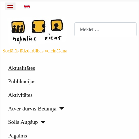
Izvēlieties valodu
Meklēt
Sociālās līdzdarbības veicināšana
Aktualitātes
Publikācijas
Aktivitātes
Atver durvis Betānijā
Solis Augšup
Pagalms