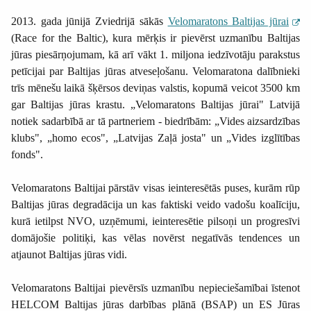
2013. gada jūnijā Zviedrijā sākās
Velomaratons Baltijas jūrai
(Race for the Baltic), kura mērķis ir pievērst uzmanību Baltijas
jūras piesārņojumam, kā arī vākt 1. miljona iedzīvotāju parakstus
petīcijai par Baltijas jūras atveseļošanu. Velomaratona dalībnieki
trīs mēnešu laikā šķērsos deviņas valstis, kopumā veicot 3500 km
gar Baltijas jūras krastu. „Velomaratons Baltijas jūrai" Latvijā
notiek sadarbībā ar tā partneriem - biedrībām: „Vides aizsardzības
klubs", „homo ecos", „Latvijas Zaļā josta" un „Vides izglītības
fonds".
Velomaratons Baltijai
pārstāv visas ieinteresētās puses, kurām rūp
Baltijas jūras degradācija un kas faktiski veido vadošu koalīciju,
kurā ietilpst NVO, uzņēmumi, ieinteresētie pilsoņi un progresīvi
domājošie politiķi, kas vēlas novērst negatīvās tendences un
atjaunot Baltijas jūras vidi.
Velomaratons Baltijai pievērsīs uzmanību nepieciešamībai īstenot
HELCOM Baltijas jūras darbības plānā (BSAP) un ES Jūras