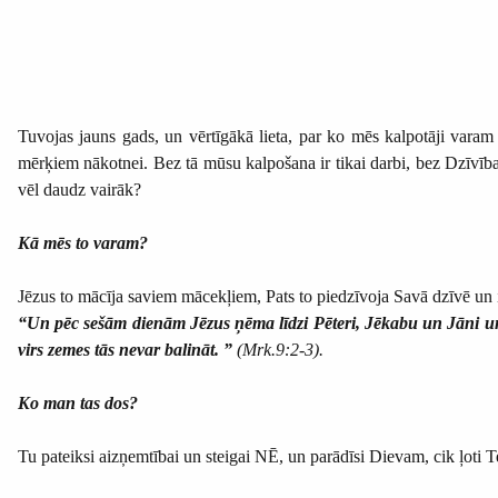
Tuvojas jauns gads, un vērtīgākā lieta, par ko mēs kalpotāji var
mērķiem nākotnei. Bez tā mūsu kalpošana ir tikai darbi, bez Dzīvība
vēl daudz vairāk?
Kā mēs to varam?
Jēzus to mācīja saviem mācekļiem, Pats to piedzīvoja Savā dzīvē un 
“Un pēc sešām dienām Jēzus ņēma līdzi Pēteri, Jēkabu un Jāni un 
virs zemes tās nevar balināt. ”
(Mrk.9:2-3).
Ko man tas dos?
Tu pateiksi aizņemtībai un steigai NĒ, un parādīsi Dievam, cik ļoti 