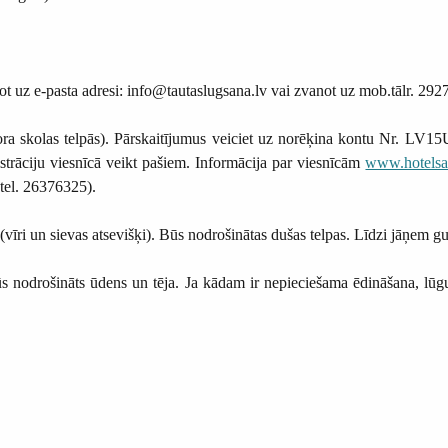
ot uz e-pasta adresi: info@tautaslugsana.lv vai zvanot uz mob.tālr. 292
ra skolas telpās). Pārskaitījumus veiciet uz norēķina kontu Nr. L
rāciju viesnīcā veikt pašiem. Informācija par viesnīcām
www.hotelsa
 tel. 26376325).
(vīri un sievas atsevišķi). Būs nodrošinātas dušas telpas. Līdzi jāņem gu
nodrošināts ūdens un tēja. Ja kādam ir nepieciešama ēdināšana, lūg