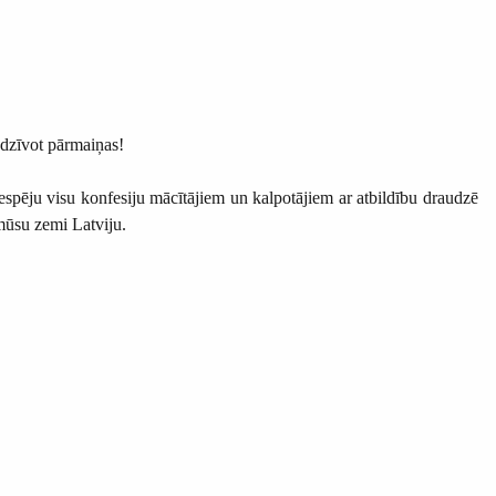
edzīvot pārmaiņas!
espēju visu konfesiju mācītājiem un kalpotājiem ar atbildību draudzē
mūsu zemi Latviju.