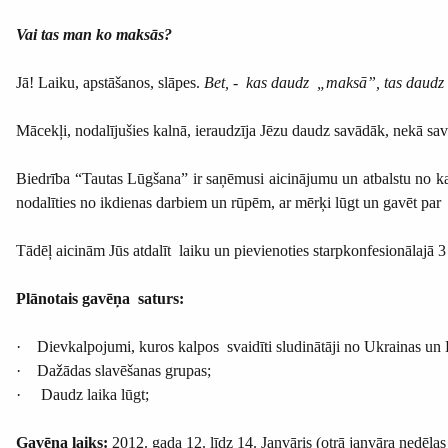
Vai tas man ko maksās?
Jā! Laiku, apstāšanos, slāpes.
Bet, - kas daudz „maksā”, tas daudz
Mācekļi, nodalījušies kalnā, ieraudzīja Jēzu daudz savādāk, nekā savā
Biedrība “Tautas Lūgšana” ir saņēmusi aicinājumu un atbalstu no kal
nodalīties no ikdienas darbiem un rūpēm, ar mērķi lūgt un gavēt pa
Tādēļ aicinām Jūs atdalīt laiku un pievienoties starpkonfesionālajā 
Plānotais gavēņa saturs:
·
Dievkalpojumi, kuros kalpos svaidīti sludinātāji no Ukrainas un 
·
Dažādas slavēšanas grupas;
·
Daudz laika lūgt;
Gavēņa laiks:
2012. gada
12. līdz 14. Janvāris (otrā janvāra nedēļas