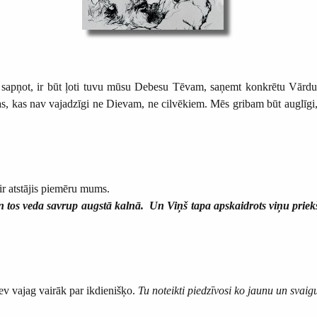
am sapņot, ir būt ļoti tuvu mūsu Debesu Tēvam, saņemt konkrētu Vār
s, kas nav vajadzīgi ne Dievam, ne cilvēkiem. Mēs gribam būt auglīgi, d
ir atstājis piemēru mums.
tos veda savrup augstā kalnā. Un Viņš tapa apskaidrots viņu priekšā,
Tev vajag vairāk par ikdienišķo.
Tu noteikti piedzīvosi ko jaunu un svaig