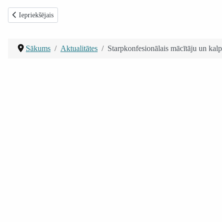
Iepriekšējais raksts: Atbalsts ģimenēm un pensionāriem Latvijā 2012.gadā
Iepriekšējais
Sākums
Aktualitātes
Starpkonfesionālais mācītāju un kal