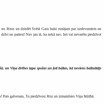
du no Jēzus un dzirdēt Svētā Gara balsi runājam par uzdevumiem un
zīvi un patiesi! Nav jau tā, ka nekā nav, bet vai nevarētu piedzīvot
 un Viņa drēbes tapa spožas un ļoti baltas, kā neviens balinātājs
u!
Pats galvenais, Tu piedzīvosi Jēzu un izmainīsies Viņa līdzībā.