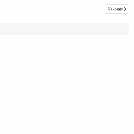
Nākamais raksts
Nākošais