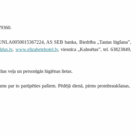
79360.
V15UNLA0050015367224, AS SEB banka, Biedrība „Tautas lūgšana”,
ldus.lv
,
www.elizabetehotel.lv
, viesnīca „Kalnsētas”, tel. 63823849,
ltas veļa un personīgās higiēnas lietas.
ums par to parūpēties pašiem. Pēdējā dienā, pirms prombraukšanas,