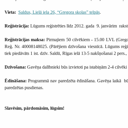
Vieta:
Saldus, Lielā iela 26,
“Gregora skolas” telpās
.
Reģistrācija:
Lūgums reģistrēties līdz 2012. gada 9. janvārim rakst
Reģistrācijas maksa:
Pirmajiem 50 cilvēkiem
-
15.00 LVL (Grego
Reģ. Nr. 40008148025. (Pārējiem dzīvošana viesnīcā. Lūgums reģist
tiek piedāvāts 1 ist. dzīv. Saldū, Rīgas ielā 13-5 nakšņošanai 2 pers.,
Dzīvošana:
Gavēņa dalībnieki būs izvietoti pa istabiņām 2-4 cilvēki 
Ēdināšana:
Programmā nav paredzēta ēdināšana. Gavēņa laikā būs 
paredzētas pusdienas.
Slavēsim, pārdomāsim, lūgsim!