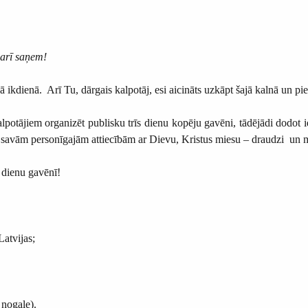
 arī saņem!
 ikdienā. Arī Tu, dārgais kalpotāj, esi aicināts uzkāpt šajā kalnā un pi
potājiem organizēt publisku trīs dienu kopēju gavēni, tādējādi dodot i
r savām personīgajām attiecībām ar Dievu, Kristus miesu – draudzi un 
3 dienu gavēnī!
Latvijas;
 nogale).