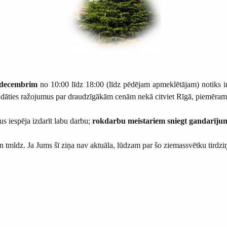
 decembrim
no 10:00 līdz 18:00 (līdz pēdējam apmeklētājam) notiks in
gādāties ražojumus par draudzīgākām cenām nekā citviet Rīgā, piemēram
s iespēja izdarīt labu darbu;
rokdarbu meistariem sniegt gandarījum
bu un tmldz. Ja Jums šī ziņa nav aktuāla, lūdzam par šo ziemassvētku tirdz