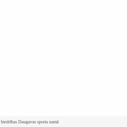
lāpes pēc Dieva” 2012
u biedrības Daugavas sporta namā