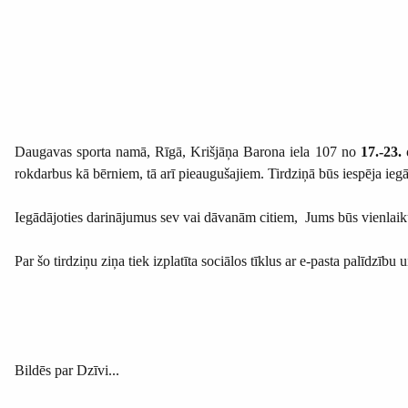
Daugavas sporta namā, Rīgā, Krišjāņa Barona iela 107 no
17.-23.
rokdarbus kā bērniem, tā arī pieaugušajiem. Tirdziņā būs iespēja ie
Iegādājoties darinājumus sev vai dāvanām citiem, Jums būs vienlaiku
Par šo tirdziņu ziņa tiek izplatīta sociālos tīklus ar e-pasta palīdzī
Bildēs par Dzīvi...