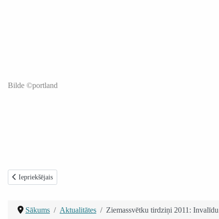
Bilde ©portland
Iepriekšējais raksts: Starpkonfesionālais mācītāju un kalpotāju gavēnis “S
Iepriekšējais
Sākums
Aktualitātes
Ziemassvētku tirdziņi 2011: Invalīd