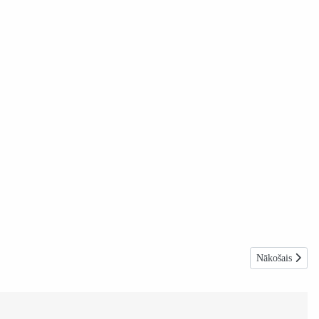
Nākamais raksts
Nākošais