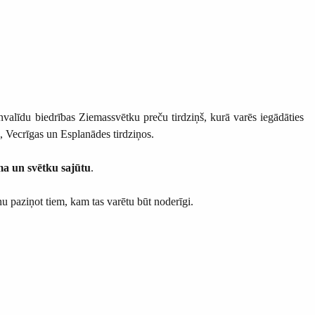
valīdu biedrības Ziemassvētku preču tirdziņš, kurā varēs iegādāties
, Vecrīgas un Esplanādes tirdziņos.
a un svētku sajūtu
.
iņu paziņot tiem, kam tas varētu būt noderīgi.