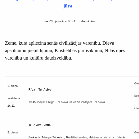
jūra
no 29. janvāra līdz 10. februārim
Zeme, kura apliecina senās civilizācijas varenību, Dieva
apsolījumu piepildījumu, Kristietības pirmsākumu, Nīlas upes
varenību un kultūru daudzveidību.
Gin
1. diena
Rīga – Tel Aviva
Ec
svētdiena
19.45 lidojums Rīga -Tel Aviva un 23.55 ielidojam Tel-Avivā.
14.11.
Cla
Tel Aviva - Jaffa
2. diena
Gin
Brokastis.Tūre pa Tel Avivu, Rotšilda bulvārs, Habimaha teātris uc., Vecās