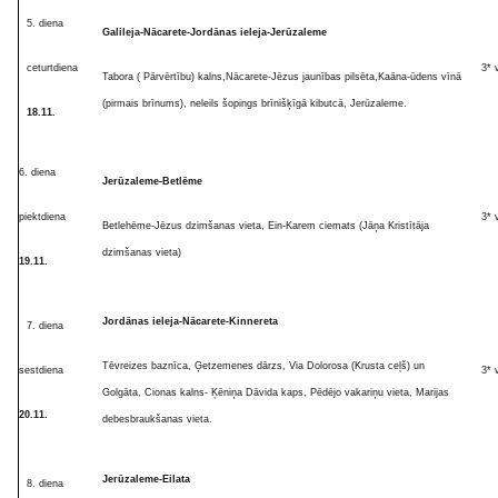
5. diena
Galileja-Nācarete-Jordānas ieleja-Jerūzaleme
ceturtdiena
3* 
Tabora ( Pārvērtību) kalns,Nācarete-Jēzus jaunības pilsēta,Kaāna-ūdens vīnā
(pirmais brīnums), neleils šopings brīnišķīgā kibutcā, Jerūzaleme.
18.11
.
6. diena
Jerūzaleme-Betlēme
piektdiena
3* 
Betlehēme-Jēzus dzimšanas vieta, Ein-Karem ciemats (Jāņa Kristītāja
dzimšanas vieta)
19
.11.
Jordānas ieleja-Nācarete-Kinnereta
7. diena
Tēvreizes baznīca, Ģetzemenes dārzs, Via Dolorosa (Krusta ceļš) un
sestdiena
3* 
Golgāta, Cionas kalns- Ķēniņa Dāvida kaps, Pēdējo vakariņu vieta, Marijas
20
.11.
debesbraukšanas vieta.
Jerūzaleme-Eilata
8. diena