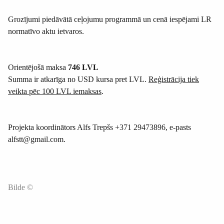
Grozījumi piedāvātā ceļojumu programmā un cenā iespējami LR
normatīvo aktu ietvaros.
Orientējošā maksa
746 LVL
Summa ir atkarīga no USD kursa pret LVL.
Reģistrācija tiek
veikta pēc 100 LVL iemaksas
.
Projekta koordinātors Alfs Trepšs +371 29473896, e-pasts
alfstt@gmail.com.
Bilde ©