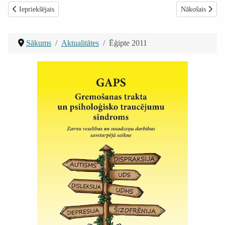
Iepriekšējais raksts: Semināru cikls Bizness pēc Bībeles no janvāra līdz m
Nākamais rakst
Iepriekšējais
Nākošais
Sākums
Aktualitātes
Ēģipte 2011