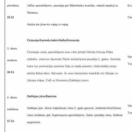
pirmdiena
Jaffas apmeklējums, pastaiga gar Mākslinieku kvartālu, vakarā atpakaļ uz
Ec
Natanya,
15
.11
Cla
Atpūta pie jūras-ko vajag to vajag
Cēzareja-Karmela kalni-Haifa-Kinnereta
3. diena
Cēzarejas ostas apmeklējums,kuru cēlis ķēniņš Hērods,Poncija Pilāta
Vie
sēdeklis, vieta kur Apustulis Pāvils ieslodzījumā pavadīja 2. gadus. Karmela
otrdiena
Tve
kalns kur pretstatījās pravietis Elija un baāla priesteri, Haifa-lielākā ostas
16.11
.
pilsēta Bahai dārzi, Nācarete. Ar savu fantastisko katedrāli virs Marijas un
Jāzepa mājas, Ceļš uz Kinnereta (Galilejas) ezeru.
Galilejas jūra-Bannias
4. diena
Vie
Galilejas jūra- Jēzus kalpošanas vieta 3. gadu garumā, Jardenita-Kristīšanas
trešdiena
Tve
vieta Jordānas upē, Kapernauma apmeklējums, Kalnu sprediķa vieta, Golānas
17.11
.
augstienes.