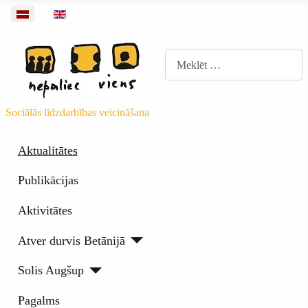
Izvēlieties valodu
Meklēt
Sociālās līdzdarbības veicināšana
Aktualitātes
Publikācijas
Aktivitātes
Atver durvis Betānijā
Solis Augšup
Pagalms