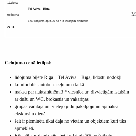
11.diena
Tel Aviva - Rīga
M
trešdiena
1.00 lidojums ap 5.30 no rīta ielidojam dzimtenē
24.11.
Ceļojuma cenā ietilpst:
lidojuma biļete Rīga – Tel Aviva – Rīga, lidostu nodokļi
komfortabls autobuss ceļojuma laikā
maksa par naktsmītnēm,3 * viesnīca ar divvietīgām istabām
ar dušu un WC, brokastis un vakariņas
grupas vadītāja un vietējo gidu pakalpojumu apmaksa
ekskursiju dienā
šeit ir pieminēta tikai daļa no vietām un objektiem kuri tiks
apmeklēti.
Būs vēl kas daudz cits, bet tas lai plaģiāti nešpikotu. J