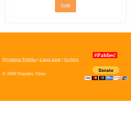
Sūtīt
#Paldies!
Privātuma Politika
|
Lapas karte
|
Archīvs
© 2000 Nepaliec Viens