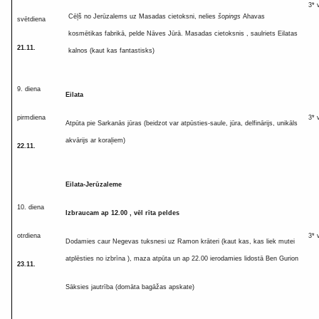
3* 
Cēļš no Jerūzalems uz Masadas cietoksni, nelies
šopings
Ahavas
svētdiena
kosmētikas fabrikā, pelde Nāves Jūrā. Masadas cietoksnis , saulriets Eilatas
21
.11.
kalnos (kaut kas fantastisks)
9. diena
Eilata
pirmdiena
3* 
Atpūta pie Sarkanās jūras (beidzot var atpūsties-saule, jūra, delfinārijs, unikāls
akvārijs ar koraļiem)
22
.11.
Eilata-
Jerūzaleme
10. diena
Izbraucam ap 12.00 , vēl rīta peldes
otrdiena
3* 
Dodamies caur Negevas tuksnesi uz Ramon krāteri (kaut kas, kas liek mutei
atplēsties no izbrīna ), maza atpūta un ap 22.00 ierodamies lidostā Ben Gurion
23
.11.
Sāksies jautrība (domāta bagāžas apskate)