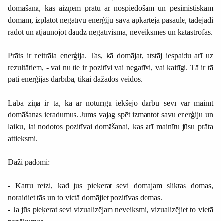
domāšanā, kas aizņem prātu ar nospiedošām un pesimistiskām
domām, izplatot negatīvu enerģiju savā apkārtējā pasaulē, tādējādi
radot un atjaunojot daudz negatīvisma, neveiksmes un katastrofas.
Prāts ir neitrāla enerģija. Tas, kā domājat, atstāj iespaidu arī uz
rezultātiem, - vai nu tie ir pozitīvi vai negatīvi, vai kaitīgi. Tā ir tā
pati enerģijas darbība, tikai dažādos veidos.
Labā ziņa ir tā, ka ar noturīgu iekšējo darbu sevī var mainīt
domāšanas ieradumus. Jums vajag spēt izmantot savu enerģiju un
laiku, lai nodotos pozitīvai domāšanai, kas arī mainītu jūsu prāta
attieksmi.
Daži padomi:
- Katru reizi, kad jūs pieķerat sevi domājam sliktas domas,
noraidiet tās un to vietā domājiet pozitīvas domas.
- Ja jūs pieķerat sevi vizualizējam neveiksmi, vizualizējiet to vietā