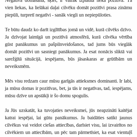
Negatīva domāšana, šķiet, ir vairāk izplatīta nekā pozitīva. Tā
vien liekas, ka lielākai daļai cilvēku domāt pozitīvi prasa zināmu
piepūli, turpretī negatīvi - sanāk viegli un nepiepūloties.
Te būtu daudz ko darīt izglītības jomā un vidē, kurā cilvēks dzīvo.
Ja dzīvojat laimīgā un pozitīvā atmosfērā, kurā cilvēka vērtība
gūst panākumus un pašpilnveidošanos, tad jums būs vieglāk
domāt pozitīvi un sasniegt panākumus. Ja esat nonācis sliktā vai
sarežģītā situācijā, iespējams, būs jāsaskaras ar grūtībām un
neveiksmēm.
Mēs visu redzam caur mūsu garīgās attieksmes dominanti. Ir labi,
ja mūsu domas ir pozitīvas, bet, ja tās ir negatīvas, tad, iespējams,
mūsu dzīve un apstākļi ir šo domu spogulis.
Ja Jūs uzskatāt, ka tuvojaties neveiksmei, jūs neapzināti kaitējat
katrai iespējai, lai gūtu panākumus. Ja baidāties satikt jaunus
cilvēkus vai veidot ciešas attiecības, darīsiet visu, lai izvairītos no
cilvēkiem un attiecībām, un pēc tam pārmetīsiet, ka esat vientuļš