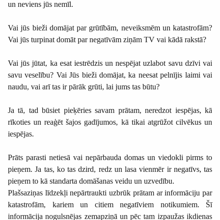
un neviens jūs nemīl.
Vai jūs bieži domājat par grūtībām, neveiksmēm un katastrofām?
Vai jūs turpinat domāt par negatīvām ziņām TV vai kādā rakstā?
Vai jūs jūtat, ka esat iestrēdzis un nespējat uzlabot savu dzīvi vai
savu veselību? Vai Jūs bieži domājat, ka neesat pelnījis laimi vai
naudu, vai arī tas ir pārāk grūti, lai jums tas būtu?
Ja tā, tad būsiet pieķēries savam prātam, neredzot iespējas, kā
rīkoties un reaģēt šajos gadījumos, kā tikai atgrūžot cilvēkus un
iespējas.
Prāts parasti netiesā vai nepārbauda domas un viedokli pirms to
pieņem. Ja tas, ko tas dzird, redz un lasa vienmēr ir negatīvs, tas
pieņem to kā standarta domāšanas veidu un uzvedību.
Plašsaziņas līdzekļi nepārtraukti uzbrūk prātam ar informāciju par
katastrofām, kariem un citiem negatīviem notikumiem. Šī
informācija nogulsnējas zemapziņā un pēc tam izpaužas ikdienas