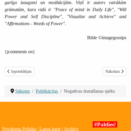
garīgo izaugsmi un meditācijām. Viņš ir autors vairākām
grāmatām, kuru vidū ir "Peace of mind in Daily Life", "Will
Power and Self Discipline", "Visualize and Achieve" and
"Affirmations - Words of Power".
Bilde ©imagegossips
{jcomments on}
Iepriekšējais raksts: Kalnu un ezera ainava Augstajos Tatros 1640m
Nākamais raksts
Iepriekšējais
Nākošais
Sākums
Publikācijas
Negatīvas domāšanas spēks
#Paldies!
Privātuma Politika
|
Lapas karte
|
Archīvs