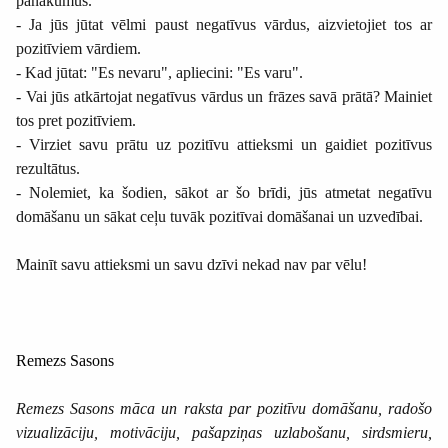
panākumus.
- Ja jūs jūtat vēlmi paust negatīvus vārdus, aizvietojiet tos ar
pozitīviem vārdiem.
- Kad jūtat: "Es nevaru", apliecini: "Es varu".
- Vai jūs atkārtojat negatīvus vārdus un frāzes savā prātā? Mainiet
tos pret pozitīviem.
- Virziet savu prātu uz pozitīvu attieksmi un gaidiet pozitīvus
rezultātus.
- Nolemiet, ka šodien, sākot ar šo brīdi, jūs atmetat negatīvu
domāšanu un sākat ceļu tuvāk pozitīvai domāšanai un uzvedībai.
Mainīt savu attieksmi un savu dzīvi nekad nav par vēlu!
Remezs Sasons
Remezs Sasons māca un raksta par pozitīvu domāšanu, radošo
vizualizāciju, motivāciju, pašapziņas uzlabošanu, sirdsmieru,