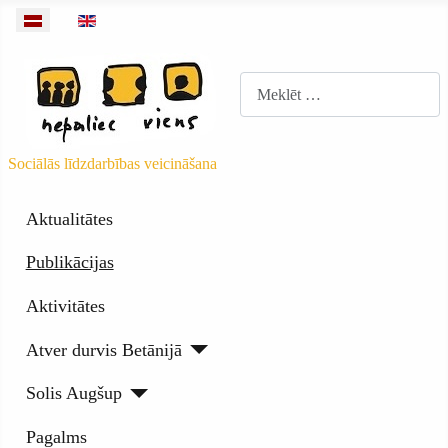
Izvēlieties valodu
Meklēt
Sociālās līdzdarbības veicināšana
Aktualitātes
Publikācijas
Aktivitātes
Atver durvis Betānijā
Solis Augšup
Pagalms