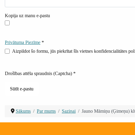
Kopija uz manu e-pastu
Privātuma Piezīme
*
Privātuma Piezīme
Aizpildot šo formu, jūs piekrītat šīs vietnes konfidencialitātes pol
Drošības attēla spraudnis (Captcha)
*
Sūtīt e-pastu
Sākums
Par mums
Saziņai
Jauno Māmiņu (Ģimeņu) kl