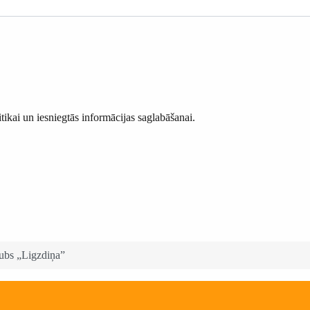
itikai un iesniegtās informācijas saglabāšanai.
ubs „Ligzdiņa”