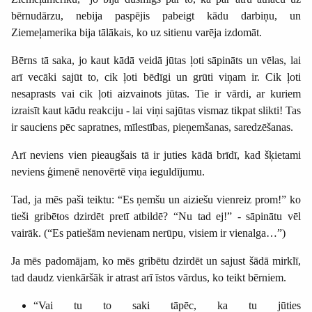
bērnudārzu, nebija paspējis pabeigt kādu darbiņu, un
Ziemeļamerika bija tālākais, ko uz sitienu varēja izdomāt.
Bērns tā saka, jo kaut kādā veidā jūtas ļoti sāpināts un vēlas, lai
arī vecāki sajūt to, cik ļoti bēdīgi un grūti viņam ir. Cik ļoti
nesaprasts vai cik ļoti aizvainots jūtas. Tie ir vārdi, ar kuriem
izraisīt kaut kādu reakciju - lai viņi sajūtas vismaz tikpat slikti! Tas
ir sauciens pēc sapratnes, mīlestības, pieņemšanas, saredzēšanas.
Arī neviens vien pieaugšais tā ir juties kādā brīdī, kad šķietami
neviens ģimenē nenovērtē viņa ieguldījumu.
Tad, ja mēs paši teiktu: “Es ņemšu un aiziešu vienreiz prom!” ko
tieši gribētos dzirdēt pretī atbildē? “Nu tad ej!” - sāpinātu vēl
vairāk. (“Es patiešām nevienam nerūpu, visiem ir vienalga…”)
Ja mēs padomājam, ko mēs gribētu dzirdēt un sajust šādā mirklī,
tad daudz vienkāršāk ir atrast arī īstos vārdus, ko teikt bērniem.
“Vai tu to saki tāpēc, ka tu jūties