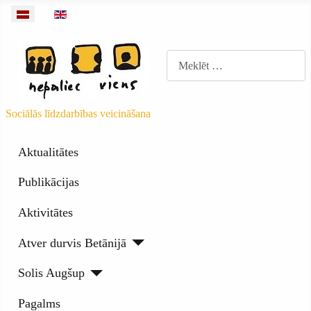
Izvēlieties valodu
Meklēt
Sociālās līdzdarbības veicināšana
Aktualitātes
Publikācijas
Aktivitātes
Atver durvis Betānijā
Solis Augšup
Pagalms