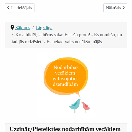
Iepriekšējais raksts: Kā audzināt bērnu līdzsvaroti: lutinošs vecāks un mīlo
Nākamais raksts
Iepriekšējais
Nākošais
Sākums
Ligzdiņa
Ko atbildēt, ja bērns saka: Es iešu prom! - Es nomiršu, un
tad jūs redzēsiet! - Es nekad vairs nenākšu mājās.
Uzzināt/Pieteikties nodarbībām vecākiem