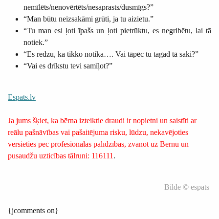
nemīlēts/nenovērtēts/nesaprasts/dusmīgs?”
“Man būtu neizsakāmi grūti, ja tu aizietu.”
“Tu man esi ļoti īpašs un ļoti pietrūktu, es negribētu, lai tā
notiek.”
“Es redzu, ka tikko notika…. Vai tāpēc tu tagad tā saki?”
“Vai es drīkstu tevi samīļot?”
Espats.lv
Ja jums šķiet, ka bērna izteiktie draudi ir nopietni un saistīti ar
reālu pašnāvības vai pašaitējuma risku, lūdzu, nekavējoties
vērsieties pēc profesionālas palīdzības, zvanot uz Bērnu un
pusaudžu uzticības tālruni: 116111
.
Bilde © espats
{jcomments on}