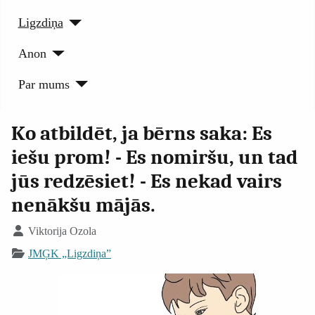
Ligzdiņa
Anon
Par mums
Ko atbildēt, ja bērns saka: Es
iešu prom! - Es nomiršu, un tad
jūs redzēsiet! - Es nekad vairs
nenākšu mājās.
Viktorija Ozola
JMĢK „Ligzdiņa”