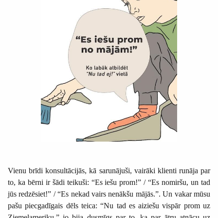
Vienu brīdi konsultācijās, kā sarunājuši, vairāki klienti runāja par
to, ka bērni ir šādi teikuši: “Es iešu prom!” / “Es nomiršu, un tad
jūs redzēsiet!” / “Es nekad vairs nenākšu mājās.”. Un vakar mūsu
pašu piecgadīgais dēls teica: “Nu tad es aiziešu vispār prom uz
Ziemeļameriku,” jo bija dusmīgs par to, ka par ātru atnācu uz