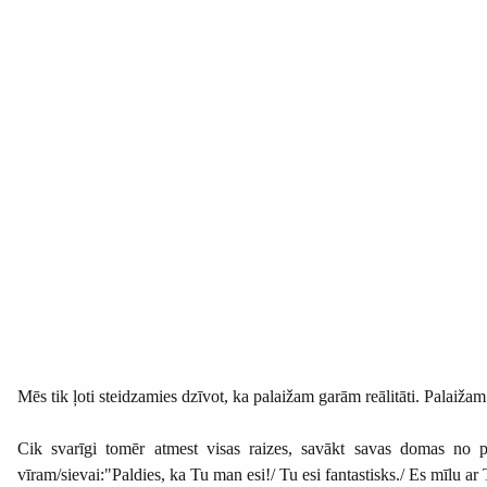
Mēs tik ļoti steidzamies dzīvot, ka palaižam garām reālitāti. Palaiž
Cik svarīgi tomēr atmest visas raizes, savākt savas domas no 
vīram/sievai:"Paldies, ka Tu man esi!/ Tu esi fantastisks./ Es mīlu ar