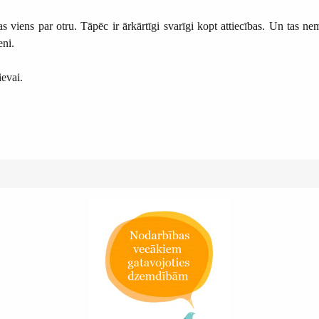
 viens par otru. Tāpēc ir ārkārtīgi svarīgi kopt attiecības. Un tas ne
eni.
sievai.