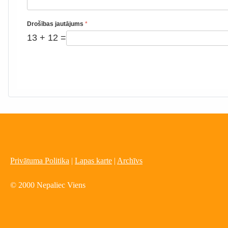
Drošības jautājums
*
13 + 12 =
Privātuma Politika
|
Lapas karte
|
Archīvs
© 2000 Nepaliec Viens