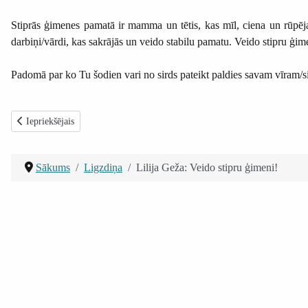
Stiprās ģimenes pamatā ir mamma un tētis, kas mīl, ciena un rūpējas
darbiņi/vārdi, kas sakrājās un veido stabilu pamatu. Veido stipru ģim
Padomā par ko Tu šodien vari no sirds pateikt paldies savam vīram/
Iepriekšējais raksts: Liene Vicinska: Bērnu atbildība NAV
Iepriekšējais
Sākums
Ligzdiņa
Lilija Geža: Veido stipru ģimeni!