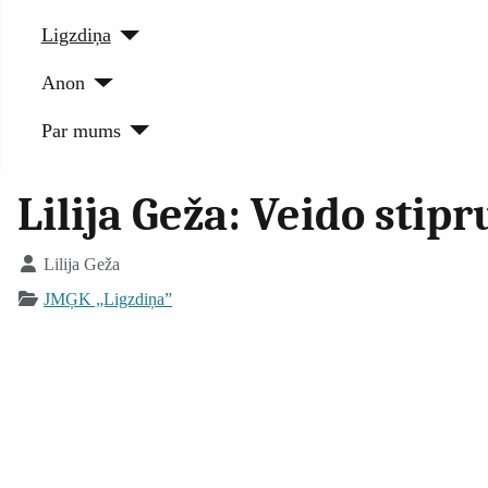
Ligzdiņa
Anon
Par mums
Lilija Geža: Veido stip
Lilija Geža
JMĢK „Ligzdiņa”