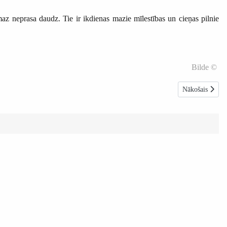
maz neprasa daudz. Tie ir ikdienas mazie mīlestības un cieņas pilnie
Bilde ©
Nākamais raksts
Nākošais