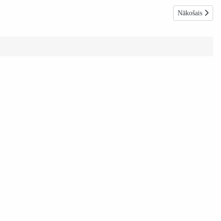
Nākamais raksts
Nākošais