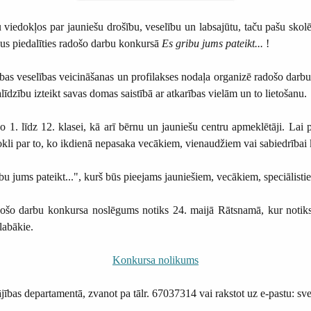
 viedokļos par jauniešu drošību, veselību un labsajūtu, taču pašu sko
nus piedalīties radošo darbu konkursā
Es gribu jums pateikt...
!
s veselības veicināšanas un profilakses nodaļa organizē radošo darbu k
līdzību izteikt savas domas saistībā ar atkarības vielām un to lietošanu.
no 1. līdz 12. klasei, kā arī bērnu un jauniešu centru apmeklētāji. Lai 
okli par to, ko ikdienā nepasaka vecākiem, vienaudžiem vai sabiedrībai 
gribu jums pateikt...", kurš būs pieejams jauniešiem, vecākiem, speciā
šo darbu konkursa noslēgums notiks 24. maijā Rātsnamā, kur notiks
labākie.
Konkursa nolikums
ības departamentā, zvanot pa tālr. 67037314 vai rakstot uz e-pastu: sv