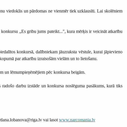
lēnu viedoklis un pārdomas ne vienmēr tiek uzklausīti. Lai skolēniem
onkursu „Es gribu jums pateikt...", kura mērķis ir veicināt atkarību
piedalītos konkursā, dalībniekam jāuzraksta vēstule, kurai jāpievieno
kopumā par atkarību izraisošām vielām un to lietošanu.
listiem un lēmumpieņēmējiem pēc konkursa beigām.
 radošo darbu izstāde un konkursa noslēguma pasākums, kurā tiks
etlana.lobanova@riga.lv vai lasot
www.narcomania.lv