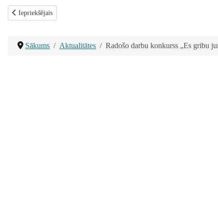
Iepriekšējais raksts: Uzticības svētceļojums - Taize 2010
Iepriekšējais
Sākums
Aktualitātes
Radošo darbu konkurss „Es gribu j