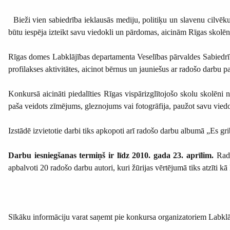
Bieži vien sabiedrība ieklausās mediju, politiķu un slavenu cilvēku
būtu iespēja izteikt savu viedokli un pārdomas, aicinām Rīgas skolē
Rīgas domes Labklājības departamenta Veselības pārvaldes Sabiedrība
profilakses aktivitātes, aicinot bērnus un jauniešus ar radošo darbu pa
Konkursā aicināti piedalīties Rīgas vispārizglītojošo skolu skolēni 
paša veidots zīmējums, gleznojums vai fotogrāfija, paužot savu vied
Izstādē izvietotie darbi tiks apkopoti arī radošo darbu albumā „Es 
Darbu iesniegšanas termiņš ir līdz 2010. gada 23. aprīlim.
Rado
apbalvoti 20 radošo darbu autori, kuri žūrijas vērtējumā tiks atzīti kā 
Sīkāku informāciju varat saņemt pie konkursa organizatoriem Labklāj