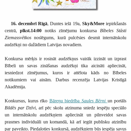
16. decembrī
Rīgā
, Duntes ielā 19a,
Sky&More
iepirkšanās
centrā,
plkst.14:00
notiks zīmējumu konkursa
Bībeles Stāsti
Ziemassvētkos
noslēgums, kurā pulcēsies desmit internātskolu
audzēkņi no dažādiem Latvijas novadiem.
Konkursa mērķis
ir rosināt audzēkņus vairāk izzināt un izprast
Bībeli un savas zināšanas audzēkņi tika aicināti apliecināt,
iesniedzot zīmējumus, kuros ir attēlota kāds no Bībeles
notikumiem vai ainām. Darbus
recenzēja Latvijas Kristīgā
Akadēmija.
Konkursus, kurus rīko
Bāreņu biedrība
Saules Bērni
un portāls
Bildēs par Dzīvi
,
arī pēc skolu atzinuma sniedz iespēju
speciālo
un internātskolu
audzēkņiem apliecināt un pilnveidot savas
prasmes individuāli un komandā, kā arī iegūt publisku atzinību
par paveikto. Piedaloties konkursā, audzēkņiem būs iespēja savus