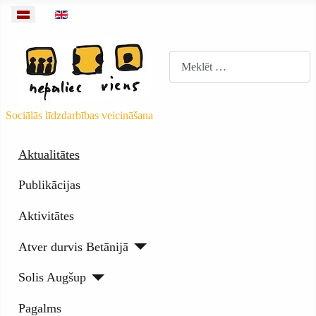
Izvēlieties valodu
Meklēt
Sociālās līdzdarbības veicināšana
Aktualitātes
Publikācijas
Aktivitātes
Atver durvis Betānijā
Solis Augšup
Pagalms