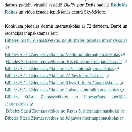
darbus parādīt
virtuālā izstādē
Bildēs par Dzīvi
sadaļā
Radošās
Rokas
un video izstādē iepirkšanās centrā Sky&More.
Konkursā piedalās desmit internātskolas ar 72 darbiem. Darbi un
recenzijas ir apskatāmas šeit:
Bībeles Stāsti Ziemassvētkos no Jūrmalas pilsētas internātskolas
Bībeles Stāsti Ziemassvētkos no Medumu internātpamatskolas
Bībeles Stāsti Ziemassvētkos no Rēzeknes internātpamatskolas
Bībeles Stāsti Ziemassvētkos no Lažas internātpamatskolas
Bībeles Stāsti Ziemassvētkos no Zālītes internātskolas
Bībeles Stāsti Ziemassvētkos no Rīgas 1. internātpamatskolas
Bībeles Stāsti Ziemassvētkos no Gaismas internātpamatskolas
Bībeles Stāsti Ziemassvētkos no Upesgrīvas speciālās
sākumskolas
Bībeles Stāsti Ziemassvētkos no Rīgas 5. internātpamatskolas
Bībeles Stāsti Ziemassvētkos no Jelgavas internātpamatskolas