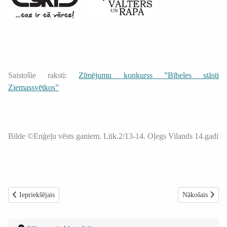
Saistošie raksti:
Zīmējumu konkurss ”Bībeles stāsti
Ziemassvētkos”
Bilde ©Enģeļu vēsts ganiem. Lūk.2/13-14. Oļegs Vilands 14.gadi
Iepriekšējais raksts: ”Eņģeļi” apciemo bērnus slimnīcā
Nākamais raksts
Iepriekšējais
Nākošais