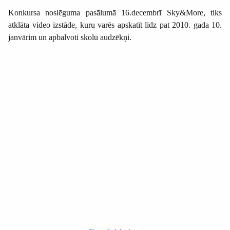
Konkursa noslēguma pasālumā 16.decembrī Sky&More, tiks
atklāta video izstāde, kuru varēs apskatīt līdz pat 2010. gada 10.
janvārim un apbalvoti skolu audzēkņi.