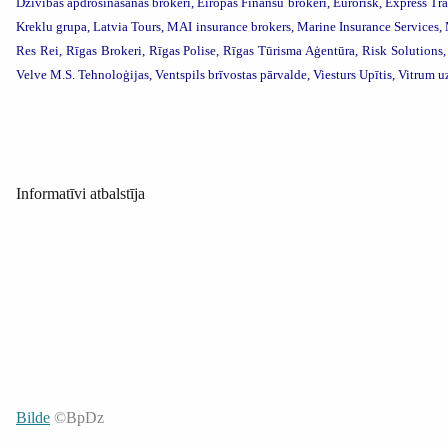
Dzīvības apdrošināšanas brokeri,
Eiropas Finansu brokeri, Eurorisk, Express Tr
Kreklu grupa, Latvia Tours, MAI insurance brokers,
Marine Insurance Services
Res Rei, Rīgas Brokeri, Rīgas Polise, Rīgas Tūrisma Aģentūra,
Risk Solutions,
Velve M.S. Tehnoloģijas,
Ventspils brīvostas pārvalde, Viesturs Upītis,
Vitrum u
Informatīvi atbalstīja
Bilde
©BpDz