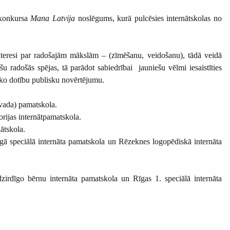
 konkursa
Mana Latvija
noslēgums, kurā pulcēsies internātskolas no
nteresi par radošajām mākslām – (zīmēšanu, veidošanu), tādā veidā
ešu radošās spējas, tā parādot sabiedrībai jauniešu vēlmi iesaistīties
isko dotību publisku novērtējumu.
ovada) pamatskola.
rijas internātpamatskola.
ātskola.
īgā speciālā internāta pamatskola un Rēzeknes logopēdiskā internāta
zirdīgo bērnu internāta pamatskola un Rīgas 1. speciālā internāta