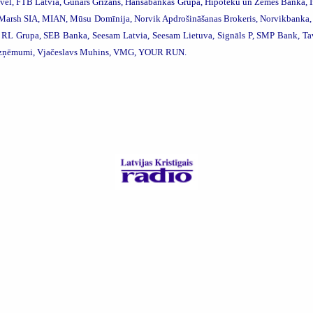
avel, FTB Latvia, Gunārs Grizāns,
Hansabankas Grupa, Hipotēku un Zemes Banka, If L
, Marsh SIA, MIAN, Mūsu Domīnija,
Norvik Apdrošināšanas Brokeris, Norvikbanka, P
RL Grupa, SEB Banka, Seesam Latvia, Seesam Lietuva, Signāls P,
SMP Bank,
Ta
zņēmumi, Vjačeslavs Muhins,
VMG, YOUR RUN.