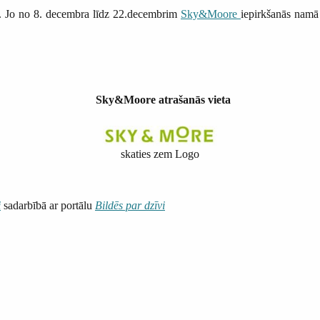
s. Jo no 8. decembra līdz 22.decembrim
Sky&Moore
iepirkšanās namā
Sky&Moore atrašanās vieta
skaties zem Logo
i
sadarbībā ar portālu
Bildēs par dzīvi