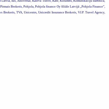
atvia, IIzi, Juniversal, Kaleva Travel,
Kate, Kolumbs, Komunikāciju darbnīca,
irmais Brokeris, Pohjola, Pohjola finance Oy filiāle Latvijā „Pohjola Finance”,
vs Brokeris, TVA,
Unicentrs, Unicredit Insurance Brokeris, V.I.P. Travel Agency,