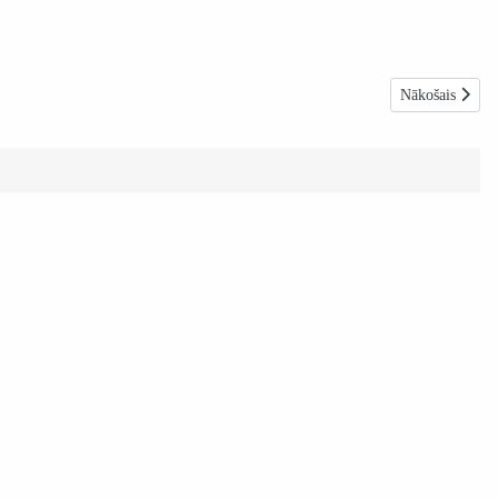
Nākamais rakst
Nākošais