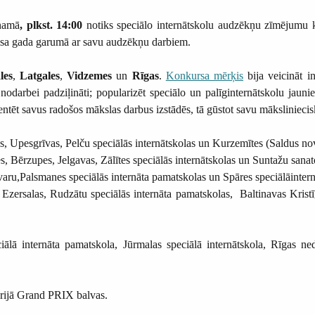
 namā
,
plkst. 14:00
notiks speciālo internātskolu audzēkņu zīmējumu
isa gada garumā ar savu audzēkņu darbiem.
les
,
Latgales
,
Vidzemes
un
Rīgas
.
Konkursa mērķis
bija veicināt i
 nodarbei padziļināti; popularizēt speciālo un palīginternātskolu jauni
zentēt savus radošos mākslas darbus izstādēs, tā gūstot savu māksliniec
s, Upesgrīvas, Pelču speciālās internātskolas un Kurzemītes (Saldus n
 Bērzupes, Jelgavas, Zālītes speciālās internātskolas un Suntažu sanato
varu,Palsmanes speciālās internāta pamatskolas un Spāres speciālāintern
 Ezersalas, Rudzātu speciālās internāta pamatskolas, Baltinavas Krist
ālā internāta pamatskola, Jūrmalas speciālā internātskola, Rīgas ned
erijā Grand PRIX balvas.