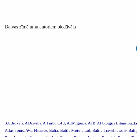
Balvas zīmējumu autoriem piedāvāja
3A Brokers, A Dzīvība, A Turbo C4U, ADM grupa, AFB, AFG, Agris Bitāns, Aizk
Atlas Tours,
AVL Finance,
Balta, Baltic Motors Ltd, Baltic Travelnews.lv, Bal