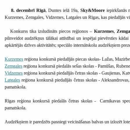
8. decembrī
Rīgā
, Duntes ielā 19a,
Sky&Moore
iepirkšanās
Kurzemes, Zemgales, Vidzemes, Latgales un Rīgas, kas piedalījās v
Konkurss tika izsludināts piecos reģionos –
Kurzemes
,
Zemga
pilnveidot audzēkņus tālākai attīstībai un iespējai pievērsties kādai
apkārtējās dzīves aktivitātēs; speciālo internātskolu audzēkņiem pre
Kurzemes
reģiona konkursā piedalījās piecas skolas- Lažas, Mazirbe
Zemgales
reģiona konkursā piedalās sešas skolas - Pamūšas, Rubenes,
Vidzemes
reģiona konkursā piedalījās četras skolas - Gaujienas, Kat
Latgales
reģiona konkursā piedalījās četras skolas - Aleksandrovas,
pamatskola.
Rīgas reģiona konkursā piedalās četras skolas - Carnikavas speci
pamatskola.
Audzēkņiem ir paredzēts pasniegt veicināšanas balvas un izlozēt lot