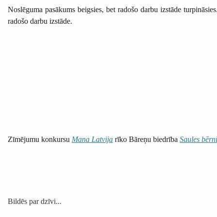
Noslēguma pasākums beigsies, bet radošo darbu izstāde turpināsie
radošo darbu izstāde.
Zīmējumu konkursu
Mana
Latvija
rīko Bāreņu biedrība
Saules bērn
Bildēs par dzīvi...