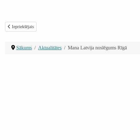
Iepriekšējais raksts: Redzes Pārbaude
Iepriekšējais
Sākums
Aktualitātes
Mana Latvija noslēgums Rīgā