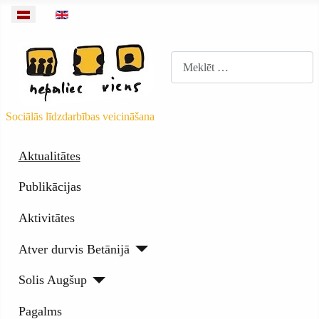
Izvēlieties valodu
Meklēt
Sociālās līdzdarbības veicināšana
Aktualitātes
Publikācijas
Aktivitātes
Atver durvis Betānijā
Solis Augšup
Pagalms