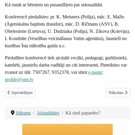
Kā runāt ar bērniem un pusaudžiem par seksualitāti.
Konferencē piedalīsies: pr. K. Meisners (Polija), māc. E. Mažis
(Āgenskalna baptistu draudze), māc. D. Ričmans (ASV), B.
Obeleniene (Lietuva), U. Dudziaka (Polija), N. Zikova (Krievija),
I. Kondrāte (Veselības veicināšanas Valsts aģentūra), Jaunieši no
kustības Īsta mīlestība gaida u.c.
Piedalīties konferencē tiek aicināti vecāki, pedagogi, garīdznieki,
katehēti, jauniešu darba vadītāji un citi interesenti. Pieteikties var
zvanot uz tālr. 7507267, 9352378, vai sūtot
e-pastu
:
prolife@one.lv
Iepriekšējais raksts: Kristīgās padomdošanas seminārs
Nākamais raksts
Iepriekšējais
Nākošais
Sākums
Aktualitātes
Kā zied papardes?