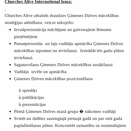
Churches Alive International loma:
Churches Alive atbalstīs draudzes Ģimenes Dzīves māceklības
stratēģijas attīstīšanu, veicot sekojošo:
Ievadprezentācija mācītājam un galvenajiem lēmumu
pieņēmējiem
Pamatpersonāla
un laju vadītāju apmācība Ģimenes Dzīves
māceklības izpratnei un ieviešanai.
Izstrādāt trīs gadu plānu
ieviešanai.
Sagatavošana Ģimenes Dzīves māceklības uzsākšanai
Vadītāju
izvēle un apmācība
Ģimenes Dzīves māceklības pozicionēšana
ù
sprediķi
ù
publikācijas
ù
prezentācijas
Pirmā Ģimenes Dzīves mazā grupa � nākotnes vadītāji
Svinēt un dalīties sasniegtajā pirmajā gadā un par otrā gada
paplašināšanas plānu. Koncentrēt uzmanību uz nominālajiem