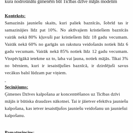
kura nodrošinātu ģimenēm būt Ticības dzīve mājās modelim
Konteksts:
Samazinās jauniešu skaits, kuri paliek baznīcās, šobrīd tas ir
samazinājies līdz pat 10%. No aktīvajiem kristiešiem baznīcās
vairāk nekā 80% kļuvuši par kristiešiem līdz 18 gadu vecumam.
Vairāk nekā 60% no garīgās un rakstura veidošanās notiek līdz 6
gadu vecumam. Vairāk nekā 85% notiek līdz 12 gadu vecumam.
Visspēcīgākā ietekme uz to, laba vai ļauna, notiek mājās. Tikai 3%
no bērniem, kuri ir iesaistījušies baznīcā, ir dzirdējuši savus
vecākus balsī lūdzam par viņiem.
Secinājums:
Ģimenes Dzīves kalpošana ar koncentrēšanos uz Ticības dzīvi
mājās ir būtiska draudzes nākotnei. Tai ir jāietver efektīva jauniešu
kalpošana, kas ietver iesaistījušos jauniešu veidošanu un jauniešui
kalpošanu.
Pamatprincips: