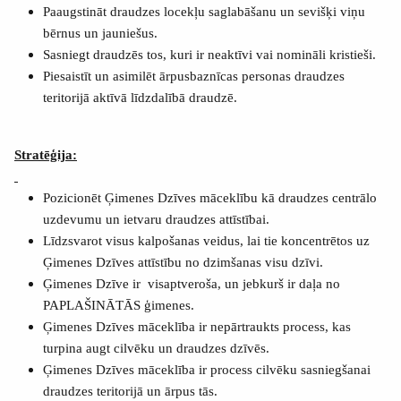
Paaugstināt draudzes locekļu saglabāšanu un sevišķi viņu
bērnus un jauniešus.
Sasniegt draudzēs tos, kuri ir neaktīvi vai nomināli kristieši.
Piesaistīt un asimilēt ārpusbaznīcas personas draudzes
teritorijā aktīvā līdzdalībā draudzē.
Stratēģija:
Pozicionēt Ģimenes Dzīves māceklību kā draudzes centrālo
uzdevumu un ietvaru draudzes attīstībai.
Līdzsvarot visus kalpošanas veidus, lai tie koncentrētos uz
Ģimenes Dzīves attīstību no dzimšanas visu dzīvi.
Ģimenes Dzīve ir
visaptveroša, un jebkurš ir daļa no
PAPLAŠINĀTĀS ģimenes.
Ģimenes Dzīves māceklība ir nepārtraukts process, kas
turpina augt cilvēku un draudzes dzīvēs.
Ģimenes Dzīves māceklība ir process cilvēku sasniegšanai
draudzes teritorijā un ārpus tās.