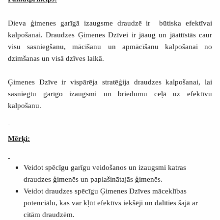
Dieva ģimenes garīgā izaugsme draudzē ir
būtiska efektīvai
kalpošanai. Draudzes Ģimenes Dzīvei ir jāaug un jāattīstās caur
visu sasniegšanu, mācīšanu un apmācīšanu kalpošanai no
dzimšanas un visā dzīves laikā.
Ģimenes Dzīve ir vispārēja stratēģija draudzes kalpošanai, lai
sasniegtu garīgo izaugsmi un briedumu ceļā uz efektīvu
kalpošanu.
Mērķi:
Veidot spēcīgu garīgu veidošanos un izaugsmi katras
draudzes ģimenēs un paplašinātajās ģimenēs.
Veidot draudzes spēcīgu Ģimenes Dzīves māceklības
potenciālu, kas var kļūt efektīvs iekšēji un dalīties šajā ar
citām draudzēm.