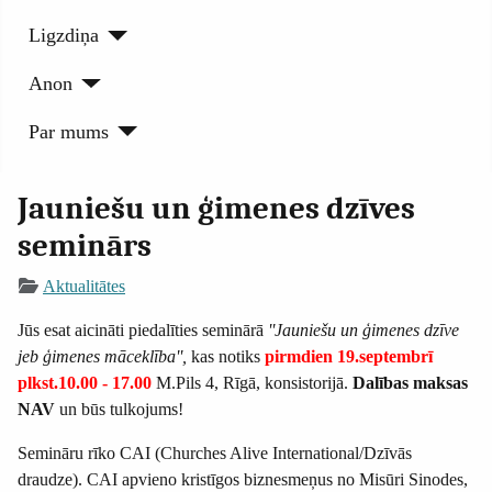
Ligzdiņa
Anon
Par mums
Jauniešu un ģimenes dzīves
seminārs
Aktualitātes
Jūs esat aicināti piedalīties seminārā
''Jauniešu un ģimenes dzīve
jeb ģimenes māceklība'',
kas notiks
pirmdien 19.septembrī
plkst.10.00 - 17.00
M.Pils 4, Rīgā, konsistorijā.
Dalības maksas
NAV
un būs tulkojums!
Semināru rīko CAI (Churches Alive International/Dzīvās
draudze). CAI apvieno kristīgos biznesmeņus no Misūri Sinodes,