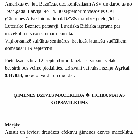
Amerikas ev. lut. Baznīcas, u.c. konfesijaam ASV un darbojas no
1974.gada. Latvijā No 14.-30.septembrim viesosies CAI
(Churches Alive International/Dzīvās draudzes) delegācija-
Luterisko Baznīcu pārstāvji. Luteriska Bibliskā izpratne par
māceklību ir visu semināru pamatā.
Viņi organizē vairākus seminārus, bet īpaši jauniešu vadītājiem
domātais ir 19.septembrī.
Pieteikšanās līdz 12. septembrim. Ja izlasīsi šo ziņu vēlāk,
bet sirdī bus vēlme piedalīties, tad zvani vai raksti īsziņu
Agritai
9347834
, norādot vārdu un draudzi.
ĢIMENES DZĪVES MĀCEKLĪBA � TICĪBA MĀJĀS
KOPSAVILKUMS
Mērķis:
Attīstīt un ieviest draudzēs efektīvu ģimenes dzīves māceklību,