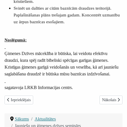
kristiešiem.
Svinēt un dalīties ar citām baznīcām draudzes teritorijā.
Paplašināšanas plāns trešajam gadam. Koncentrēt uzmanību
uz ārpus baznīcas esošajiem.
Noslēgumā:
Ģimenes Dzīves māceklība ir būtiska, lai veidotu efektīvu
draudzi, kura spēj radīt bībeliski spēcīgas garīgas ģimenes.
Kristīgas ģimenes garīgā veidošanās un veselība, kā arī jauniešu
saglabāšana draudzē ir būtiska mūsu baznīcas izdzīvošanai.
sagatavoja LRKB Informacijas centrs.
Iepriekšējais raksts: Jauniešu un ģimenes dzīves seminārs
Nākamais raksts
Iepriekšējais
Nākošais
Sākums
Aktualitātes
Jauniešu un ģimenes dzīves seminārs