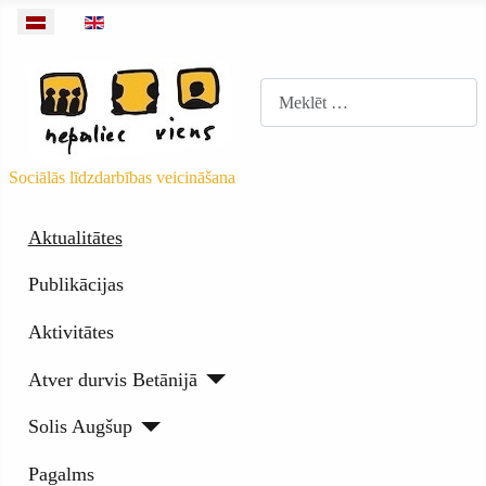
Izvēlieties valodu
Meklēt
Sociālās līdzdarbības veicināšana
Aktualitātes
Publikācijas
Aktivitātes
Atver durvis Betānijā
Solis Augšup
Pagalms