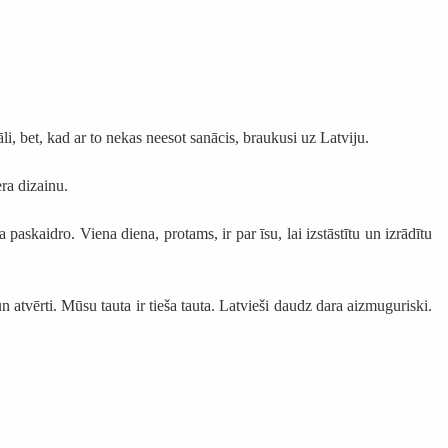
i, bet, kad ar to nekas neesot sanācis, braukusi uz Latviju.
era dizainu.
skaidro. Viena diena, protams, ir par īsu, lai izstāstītu un izrādītu
un atvērti. Mūsu tauta ir tieša tauta. Latvieši daudz dara aizmuguriski.