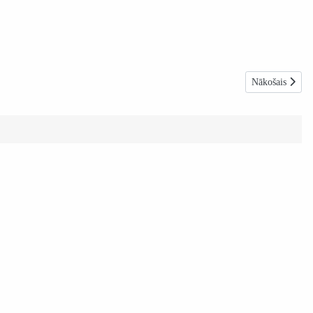
Nākamais raksts:
Nākošais