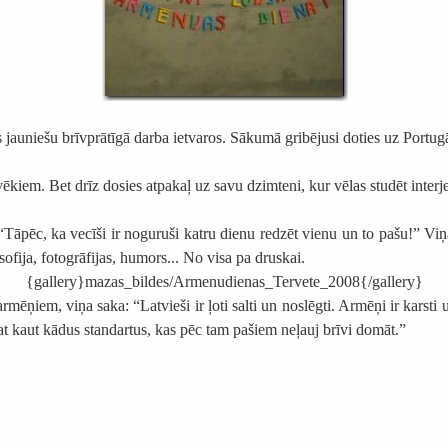
jauniešu brīvprātīgā darba ietvaros. Sākumā gribējusi doties uz Portugāl
ēkiem. Bet drīz dosies atpakaļ uz savu dzimteni, kur vēlas studēt interj
pēc, ka vecīši ir noguruši katru dienu redzēt vienu un to pašu!” Viņa pa
sofija, fotogrāfijas, humors... No visa pa druskai.
{gallery}mazas_bildes/Armenudienas_Tervete_2008{/gallery}
mēņiem, viņa saka: “Latvieši ir ļoti salti un noslēgti. Armēņi ir karsti 
at kaut kādus standartus, kas pēc tam pašiem neļauj brīvi domāt.”