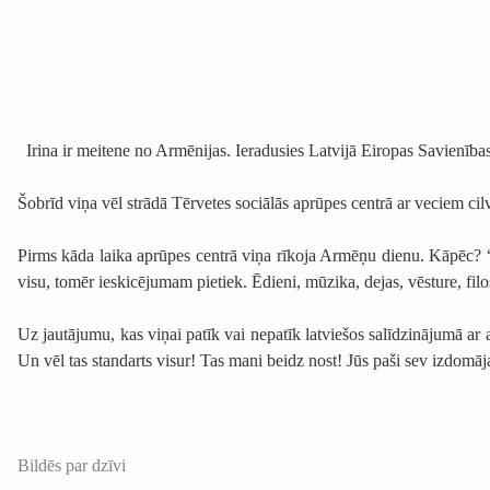
Irina ir meitene no Armēnijas. Ieradusies Latvijā Eiropas Savienības 
Šobrīd viņa vēl strādā Tērvetes sociālās aprūpes centrā ar veciem cilv
Pirms kāda laika aprūpes centrā viņa rīkoja Armēņu dienu. Kāpēc? “Tā
visu, tomēr ieskicējumam pietiek. Ēdieni, mūzika, dejas, vēsture, filo
Uz jautājumu, kas viņai patīk vai nepatīk latviešos salīdzinājumā ar ar
Un vēl tas standarts visur! Tas mani beidz nost! Jūs paši sev izdomāj
Bildēs par dzīvi