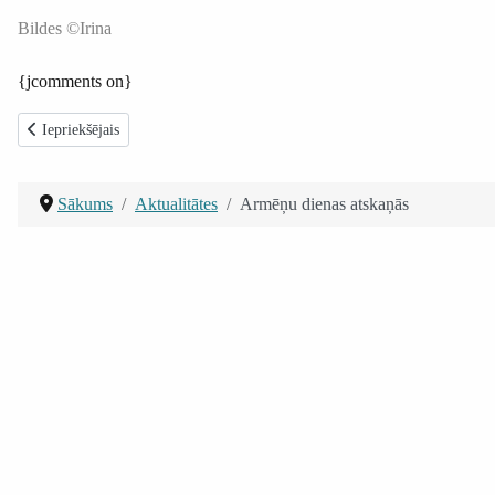
Bildes ©Irina
{jcomments on}
Iepriekšējais raksts: 22.jūlijā- Madlienas diena
Iepriekšējais
Sākums
Aktualitātes
Armēņu dienas atskaņās