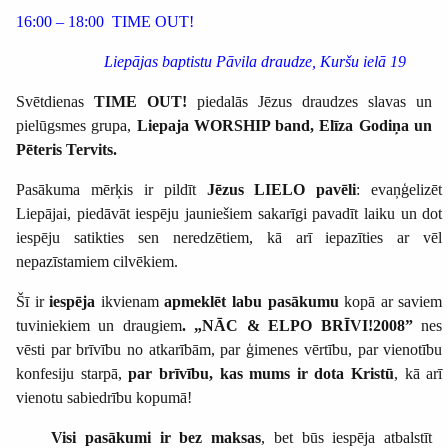
16:00 – 18:00
TIME OUT!
Liepājas baptistu Pāvila draudze, Kuršu ielā 19
Svētdienas
TIME OUT!
piedalās Jēzus draudzes slavas un
pielūgsmes grupa,
Liepaja WORSHIP band, Elīza Godiņa un
Pēteris Tervits.
Pasākuma mērķis ir pildīt
Jēzus LIELO pavēli
: evaņģelizēt
Liepājai, piedāvāt iespēju jauniešiem sakarīgi pavadīt laiku un dot
iespēju satikties sen neredzētiem, kā arī iepazīties ar vēl
nepazīstamiem cilvēkiem.
Šī ir
iespēja
ikvienam
apmeklēt labu pasākumu
kopā ar saviem
tuviniekiem un draugiem
. „NĀC & ELPO BRĪVI!2008”
nes
vēsti par brīvību no atkarībām, par ģimenes vērtību, par vienotību
konfesiju starpā,
par brīvību, kas mums ir dota Kristū
, kā arī
vienotu sabiedrību kopumā!
Visi pasākumi ir bez maksas
, bet būs iespēja atbalstīt