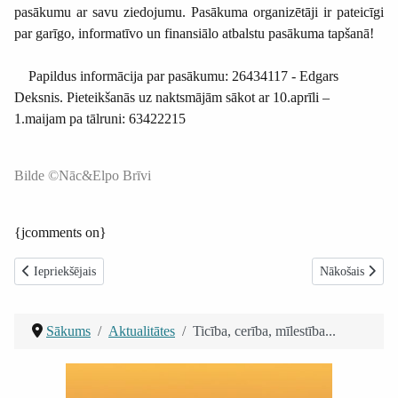
pasākumu ar savu ziedojumu. Pasākuma organizētāji ir pateicīgi
par garīgo, informatīvo un finansiālo atbalstu pasākuma tapšanā!
Papildus informācija par pasākumu: 26434117 - Edgars
Deksnis. Pieteikšanās uz naktsmājām sākot ar 10.aprīli –
1.maijam pa tālruni: 63422215
Bilde ©Nāc&Elpo Brīvi
{jcomments on}
Iepriekšējais raksts: Ko darīsim, lai uzlabotu attiecības?
Nākamais raksts
Iepriekšējais
Nākošais
Sākums
Aktualitātes
Ticība, cerība, mīlestība...