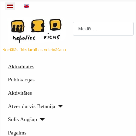
Izvēlieties valodu
Meklēt
Sociālās līdzdarbības veicināšana
Aktualitātes
Publikācijas
Aktivitātes
Atver durvis Betānijā
Solis Augšup
Pagalms