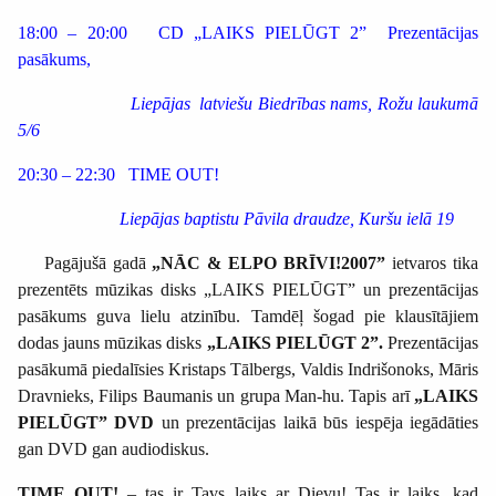
18:00 – 20:00
CD „LAIKS PIELŪGT 2”
Prezentācijas
pasākums,
Liepājas latviešu Biedrības nams, Rožu laukumā
5/6
20:30 – 22:30
TIME OUT!
Liepājas baptistu Pāvila draudze, Kuršu ielā 19
Pagājušā gadā
„NĀC & ELPO BRĪVI!2007”
ietvaros tika
prezentēts mūzikas disks „LAIKS PIELŪGT” un prezentācijas
pasākums guva lielu atzinību. Tamdēļ šogad pie klausītājiem
dodas jauns mūzikas disks
„LAIKS PIELŪGT 2”.
Prezentācijas
pasākumā piedalīsies Kristaps Tālbergs, Valdis Indrišonoks, Māris
Dravnieks, Filips Baumanis un grupa Man-hu. Tapis arī
„LAIKS
PIELŪGT” DVD
un prezentācijas laikā būs iespēja iegādāties
gan DVD gan audiodiskus.
TIME OUT!
– tas ir Tavs laiks ar Dievu! Tas ir laiks, kad