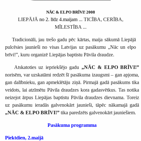
NĀC & ELPO BRĪVI! 2008
LIEPĀJĀ
no 2. līdz 4.maijam
... TICĪBA, CERĪBA,
MĪLESTĪBA ...
Tradicionāli, jau trešo gadu pēc kārtas, maija sākumā Liepājā
pulcēsies jaunieši no visas Latvijas uz pasākumu „Nāc un elpo
brīvi!”, kuru organizē Liepājas baptistu Pāvila draudze.
Atskatoties uz iepriekšējo gadu
„NĀC & ELPO BRĪVI!”
norisēm, var uzskatāmi redzēt šī pasākuma izaugsmi – gan apjoma,
gan dalībnieku, gan apmeklētāju ziņā. Pirmajā gadā pasākums tika
veidots, lai atzīmētu Pāvila draudzes kora gadasvētkus. Tas notika
neizejot ārpus Liepājas baptistu Pāvila draudzes dievnama. Toreiz
uz pasākumu ieradās galvenokārt jaunieši, tāpēc nākamajā gadā
„NĀC & ELPO BRĪVI!”
tika paredzēts galvenokārt jauniešiem.
Pasākuma programma
Piektdien, 2.maijā