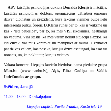
ASV
kristīgās psiholoģijas doktors
Donalds Klerijs
ir mācītājs,
kristīgās psiholoģijas doktors, organizācijas „Kristīgā ģimenes
dzīve” dibinātājs un prezidents, kura lekcijas vienmēr pulcē lielu
interesentu pulku. Šoreiz D.Klerijs runās par to, kas ir veiksme un
kas - "īstā patiesība", par to, kā mēs VISI rīkojamies, neatkarīgi
no vecuma. Viņš stāstīs, kā mēs varam nokļūt situāciju slazdos, kā
citi cilvēki var mūs kontrolēt un manipulēt ar mums. Uzzināsiet
par dzīves ceļiem, kas nosaka, kur jūs dzīvē esat tagad, kā esat tur
nonācis, un, kā nokļūt tur, kur jūs vēlaties.
Vakara koncertā Liepājas latviešu biedrības namā piedalās: grupa
Man-hu
(www.manhu.lv),
Āķis, Elīza Godiņa
un
Valdis
Indrišonoks ar grupu.
Svētdien, 4.maijā
11:00 – 13:00
Dievkalpojums
Liepājas baptistu Pāvila draudze, Kuršu ielā 19