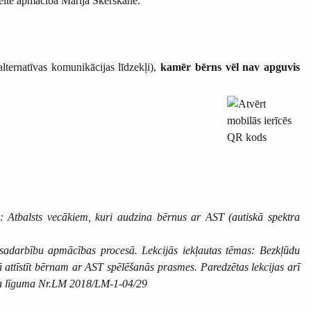
eite apmācībā Marija Skerškāne.
lternatīvas komunikācijas līdzekļi),
kamēr bērns vēl nav apguvis
s: Atbalsts vecākiem, kuri audzina bērnus ar AST (autiskā spektra
vu sadarbību apmācības procesā.
Lekcijās iekļautas tēmas: Bezkļūdu
 attīstīt bērnam ar AST spēlēšanās prasmes. Paredzētas lekcijas arī
ekta līguma Nr.LM 2018/LM-1-04/29