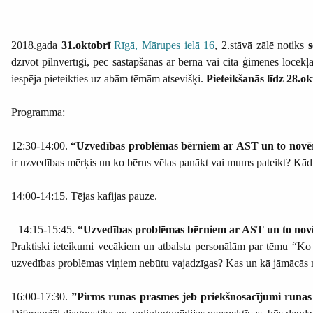
2018.gada
31.oktobrī
Rīgā, Mārupes ielā 16
, 2.stāvā zālē notiks
s
dzīvot pilnvērtīgi, pēc sastapšanās ar bērna vai cita ģimenes loce
iespēja pieteikties uz abām tēmām atsevišķi.
Pieteikšanās līdz 28.o
Programma:
12:30-14:00.
“Uzvedības problēmas bērniem ar AST un to novē
ir uzvedības mērķis un ko bērns vēlas panākt vai mums pateikt? Kād
14:00-14:15. Tējas kafijas pauze.
14:15-15:45.
“Uzvedības problēmas bērniem ar AST un to nov
Praktiski ieteikumi vecākiem un atbalsta personālām par tēmu “Ko d
uzvedības problēmas viņiem nebūtu vajadzīgas? Kas un kā jāmācās
16:00-17:30.
”Pirms runas prasmes jeb priekšnosacījumi runas a