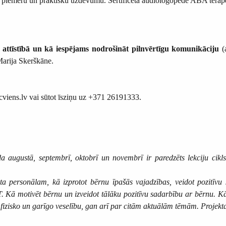
dz piemēru un praktisku uzdevumu. Sertificēta audiologopēdē ABA terap
ttīstībā un kā iespējams nodrošināt pilnvērtīgu komunikāciju
(a
arija Skerškāne.
cviens.lv vai sūtot īsziņu uz +371 26191333.
a augustā, septembrī, oktobrī un novembrī ir paredzēts lekciju cikl
sta personālam, kā izprotot bērnu īpašās vajadzības, veidot pozitī
 Kā motivēt bērnu un izveidot tālāku pozitīvu sadarbību ar bērnu. Kā
 fizisko un garīgo veselību, gan arī par citām aktuālām tēmām. Proj