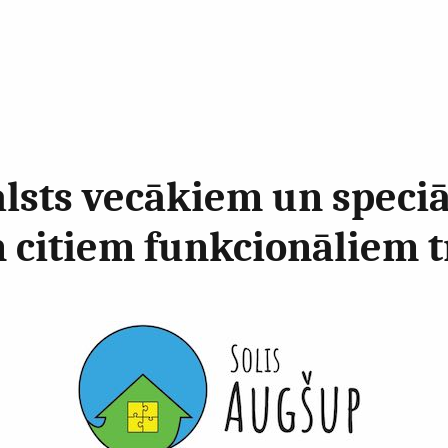
balsts vecākiem un speci
 citiem funkcionāliem