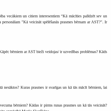
rbība vecākiem un citiem interesentiem “Kā mācīties palīdzēt sev un
balsta personālam "Kā veicināt spēlēšanās prasmes bērnam ar AST?".
Ir
e. Kāpēc bērniem ar AST bieži veidojas/ ir uzvedības problēmas? Kāds
tā nesāktos? Kuras prasmes ir svarīgas un kā tās mācīt bērniem, lai
a vecuma bērniem? Kādas ir pirms runas prasmes un kā tās veicināt?