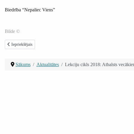
Biedrība “Nepaliec Viens”
Bilde ©
Iepriekšējais raksts: Pasaules Diabēta diena Rīgā 2018
Iepriekšējais
Sākums
Aktualitātes
Lekciju cikls 2018: Atbalsts vecāki