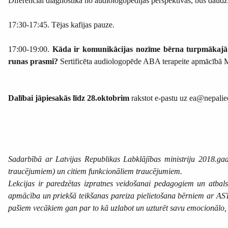
Diferenciāl diagnostika no audiologopēdijas perspektīvas, būs dau
17:30-17:45. Tējas kafijas pauze.
17:00-19:00.
Kāda ir komunikācijas nozīme bērna turpmākajā a
runas prasmi?
Sertificēta audiologopēde ABA terapeite apmācībā M
Dalībai jāpiesakās līdz 28.oktobrim
rakstot e-pastu uz ea@nepalie
Sadarbībā ar Latvijas Republikas Labklājības ministriju 2018.gad
traucējumiem) un citiem funkcionāliem traucējumiem.
Lekcijas ir paredzētas izpratnes veidošanai pedagogiem un atbal
apmācība un priekšā teikšanas pareiza pielietošana bērniem ar AST.
pašiem vecākiem gan par to kā uzlabot un uzturēt savu emocionālo,