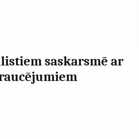
ālistiem saskarsmē ar
 traucējumiem