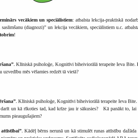
e
minārs vecākiem un speciālistiem
: atbalsta lekcija-praktiskā noda
kļa saslimšanu (diagnozi)” un lekcija vecākiem, speciālistiem u.c. at
ktobrim
!
ršana”
. Klīniskā psiholoģe, Kognitīvi biheiviorālā terapeite Ieva Bit
u uzvedību mēs vēlamies redzēt tā vietā?
ēršana”
. Klīniskā psiholoģe, Kognitīvi biheiviorālā terapeite Ieva Bite.
arīt un kā rīkoties tad, kad krīze jau ir sākusies? Kā panākt to, lai 
 mums pieaugušajiem?
ttīstībai”
. Kādēļ bērns nerunā un kā stimulēt runas attīstību dažād