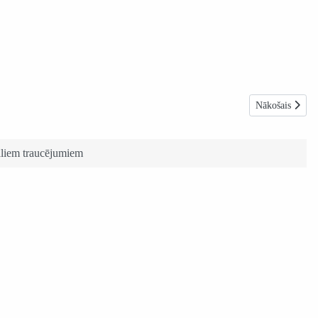
Nākamais raksts
Nākošais
nāliem traucējumiem