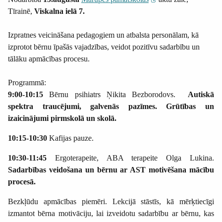
Tīrainē,
Viskalna ielā 7.
Izpratnes veicināšana pedagogiem un atbalsta personālam, kā
izprotot bērnu īpašās vajadzības, veidot pozitīvu sadarbību un
tālāku apmācības procesu.
Programmā:
9:00-10:15
Bērnu psihiatrs Ņikita Bezborodovs.
Autiskā
spektra traucējumi, galvenās pazīmes. Grūtības un
izaicinājumi pirmskolā un skolā.
10:15-10:30
Kafijas pauze.
10:30-11:45
Ergoterapeite, ABA terapeite Olga Lukina.
Sadarbības veidošana un bērnu ar AST motivēšana mācību
procesā.
Bezkļūdu apmācības piemēri. Lekcijā stāstīs, kā mērķtiecīgi
izmantot bērna motivāciju, lai izveidotu sadarbību ar bērnu, kas