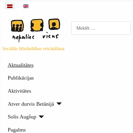
Izvēlieties valodu
Meklēt
Sociālās līdzdarbības veicināšana
Aktualitātes
Publikācijas
Aktivitātes
Atver durvis Betānijā
Solis Augšup
Pagalms