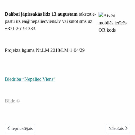
Dalībai jāpiesakās līdz 13.augustam
rakstot e-
pastu uz ea@nepaliecviens.lv vai sūtot sms uz
+371 26191333.
Projekta līguma Nr.LM 2018/LM-1-04/29
Biedrība “Nepaliec Viens”
Bilde ©
Iepriekšējais raksts: Novuss 2018: pilnveidot saskarsmes prasmes un spēle
Nākamais raksts
Iepriekšējais
Nākošais