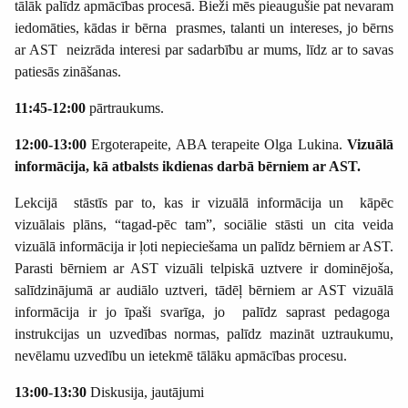
tālāk palīdz apmācības procesā. Bieži mēs pieaugušie pat nevaram
iedomāties, kādas ir bērna
prasmes, talanti un intereses, jo bērns
ar AST
neizrāda interesi par sadarbību ar mums, līdz ar to savas
patiesās zināšanas.
11:45-12:00
pārtraukums.
12:00-13:00
Ergoterapeite, ABA terapeite Olga Lukina.
Vizuālā
informācija, kā atbalsts ikdienas darbā bērniem ar AST.
Lekcijā
stāstīs par to, kas ir vizuālā informācija un
kāpēc
vizuālais plāns, “tagad-pēc tam”, sociālie stāsti un cita veida
vizuālā informācija ir ļoti nepieciešama un palīdz bērniem ar AST.
Parasti bērniem ar AST vizuāli telpiskā uztvere ir dominējoša,
salīdzinājumā ar audiālo uztveri, tādēļ bērniem ar AST vizuālā
informācija ir jo īpaši svarīga, jo
palīdz saprast pedagoga
instrukcijas un uzvedības normas, palīdz mazināt uztraukumu,
nevēlamu uzvedību un ietekmē tālāku apmācības procesu.
13:00-13:30
Diskusija, jautājumi