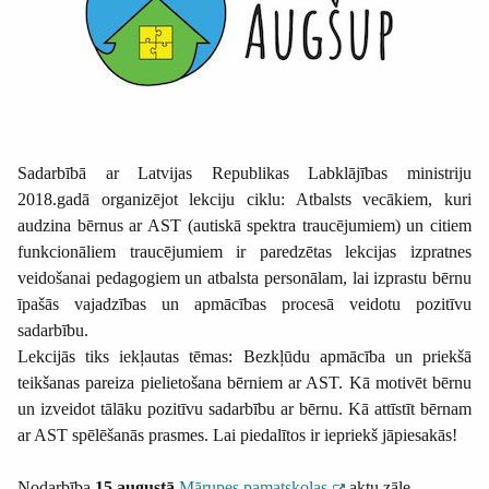
Sadarbībā ar Latvijas Republikas Labklājības ministriju
2018.gadā organizējot lekciju ciklu: Atbalsts vecākiem, kuri
audzina bērnus ar AST (autiskā spektra traucējumiem) un citiem
funkcionāliem traucējumiem ir paredzētas lekcijas izpratnes
veidošanai pedagogiem un atbalsta personālam, lai izprastu bērnu
īpašās vajadzības un apmācības procesā veidotu pozitīvu
sadarbību.
Lekcijās tiks iekļautas tēmas: Bezkļūdu apmācība un priekšā
teikšanas pareiza pielietošana bērniem ar AST. Kā motivēt bērnu
un izveidot tālāku pozitīvu sadarbību ar bērnu. Kā attīstīt bērnam
ar AST spēlēšanās prasmes. Lai piedalītos ir iepriekš jāpiesakās!
Nodarbība
15.augustā
Mārupes pamatskolas
aktu zāle,