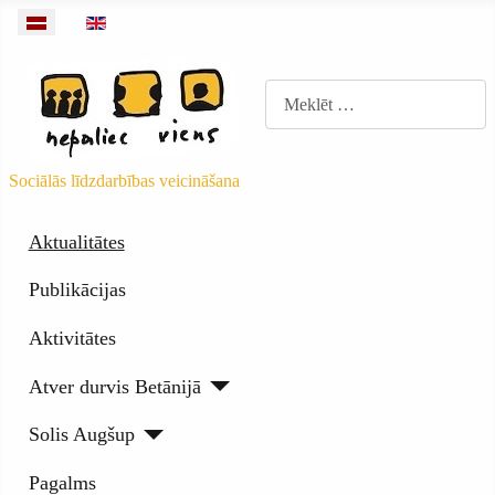
Izvēlieties valodu
Meklēt
Sociālās līdzdarbības veicināšana
Aktualitātes
Publikācijas
Aktivitātes
Atver durvis Betānijā
Solis Augšup
Pagalms