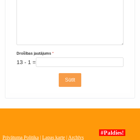
Drošības jautājums
*
13 - 1 =
Sūtīt
#Paldies!
Privātuma Politika
|
Lapas karte
|
Archīvs