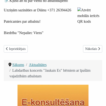
. Kļūsti arī tu par vienu no atbalstītājiem!
Uzziņām sazināties ar Diānu +371 26394426
Pateicamies par atbalstu!
Biedrība "Nepaliec Viens"
Iepriekšējais raksts: Aicinām apmeklēt Klosterielas Adventa tirdziņu iegā
Nākamais raksts
Iepriekšējais
Nākošais
Sākums
Aktualitātes
Labdarības koncerts "Jaukais Es" bērniem ar īpašām
vajadzībām atbalstam