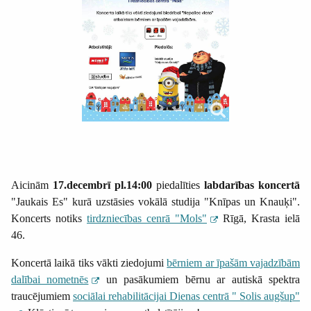
Aicinām
17.decembrī pl.14:00
piedalīties
labdarības koncertā
"Jaukais Es" kurā uzstāsies vokālā studija "Knīpas un Knauķi".
Koncerts notiks
tirdzniecības cenrā "Mols"
Rīgā, Krasta ielā
46.
Koncertā laikā tiks vākti ziedojumi
bērniem ar īpašām vajadzībām
dalībai nometnēs
un pasākumiem bērnu ar autiskā spektra
traucējumiem
sociālai rehabilitācijai Dienas centrā " Solis augšup"