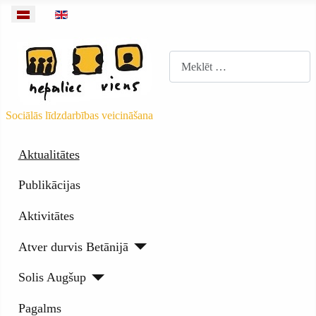
Izvēlieties valodu
Meklēt
Sociālās līdzdarbības veicināšana
Aktualitātes
Publikācijas
Aktivitātes
Atver durvis Betānijā
Solis Augšup
Pagalms