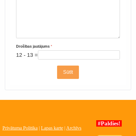
Drošības jautājums
*
12 - 13 =
Sūtīt
#Paldies!
Privātuma Politika
|
Lapas karte
|
Archīvs