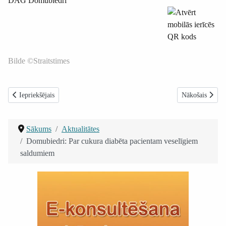
DAG Domubiedri
Bilde ©Straitstimes
Iepriekšējais raksts: Nūjošanas nodarbības 2017: Rīgā oktobrī piedalīšanās 
Nākamais raksts
Iepriekšējais
Nākošais
Sākums
Aktualitātes
Domubiedri: Par cukura diabēta pacientam veselīgiem
saldumiem