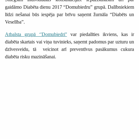
gaidāmo Diabēta dienu 2017 “Domubiedru” grupā. Dalībniekiem
līdzi nešanai būs iespēja par brīvu saņemt žurnāla “Diabēts un
Veselība”.
Atbalsta grupā ‘'Domubiedri''
var piedalīties ikviens, kas ir
diabēta skartais vai viņa tuvinieks, saņemt padomus par uzturu un
dzīvesveidu, tā veicinot arī preventīvus pasākumus cukura
diabēta risku mazināšanai.