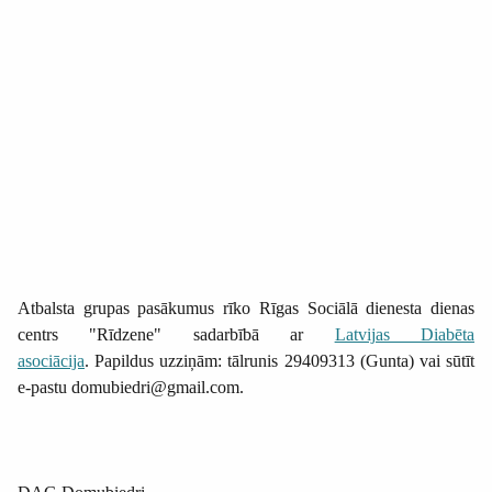
Atbalsta grupas pasākumus rīko Rīgas Sociālā dienesta dienas
centrs "Rīdzene" sadarbībā ar
Latvijas Diabēta
asociācija
. Papildus uzziņām: tālrunis 29409313 (Gunta) vai sūtīt
e-pastu domubiedri@gmail.com.