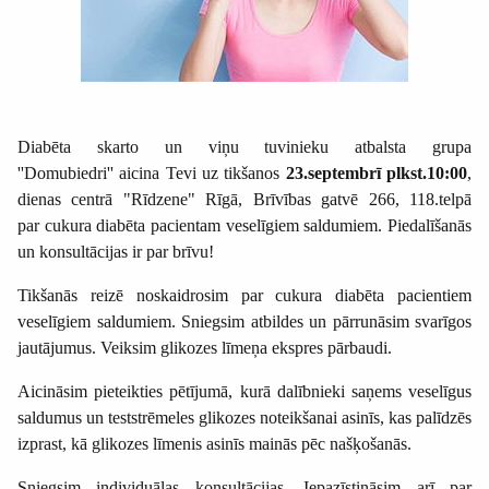
Diabēta skarto un viņu tuvinieku atbalsta grupa
''Domubiedri'' aicina Tevi uz tikšanos
23.septembrī
plkst.10:00
,
dienas centrā "Rīdzene" Rīgā, Brīvības gatvē 266, 118.telpā
par cukura diabēta pacientam veselīgiem saldumiem.
Piedalīšanās
un konsultācijas ir par brīvu!
Tikšanās reizē noskaidrosim par cukura diabēta pacientiem
veselīgiem saldumiem. Sniegsim atbildes un pārrunāsim svarīgos
jautājumus. Veiksim glikozes līmeņa ekspres pārbaudi.
Aicināsim pieteikties pētījumā, kurā dalībnieki saņems veselīgus
saldumus un teststrēmeles glikozes noteikšanai asinīs, kas palīdzēs
izprast, kā glikozes līmenis asinīs mainās pēc našķošanās.
Sniegsim individuālas konsultācijas. Iepazīstināsim arī par