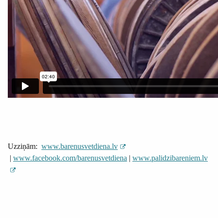
Uzziņām:
www.barenusvetdiena.lv
|
www.facebook.com/barenusvetdiena
|
www.palidzibareniem.lv