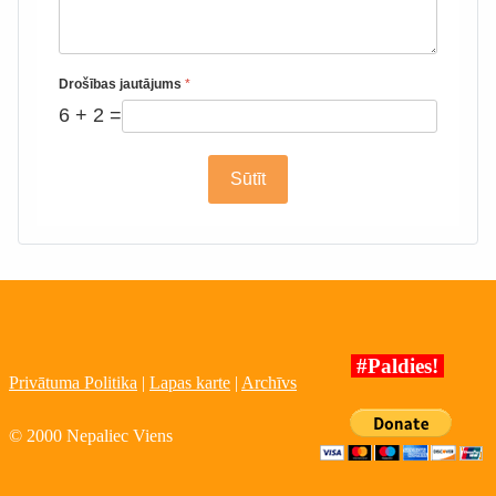
Drošības jautājums
*
6 + 2 =
Sūtīt
#Paldies!
Privātuma Politika
|
Lapas karte
|
Archīvs
© 2000 Nepaliec Viens