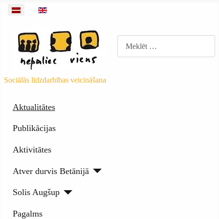
Izvēlieties valodu
Meklēt
Sociālās līdzdarbības veicināšana
Aktualitātes
Publikācijas
Aktivitātes
Atver durvis Betānijā
Solis Augšup
Pagalms