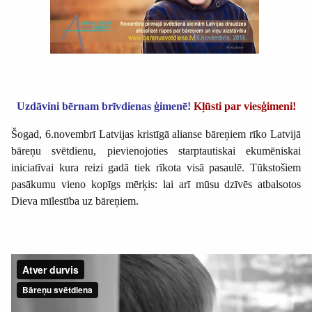
Uzdāvini bērnam brīvdienas ģimenē!
Kļūsti par viesģimeni!
Šogad, 6.novembrī
Latvijas kristīgā alianse bāreņiem rīko L
atvijā
bāreņu svētdienu, pievienojoties starptautiskai ekumēniskai
iniciatīvai kura reizi gadā tiek rīkota visā pasaulē. Tūkstošiem
pasākumu vieno kopīgs mērķis: lai arī mūsu dzīvēs atbalsotos
Dieva mīlestība uz bāreņiem.