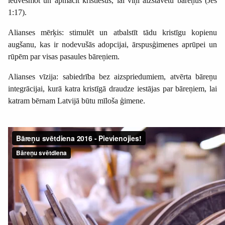
iedvesmot un apmācīt kristiešus, lai viņi aizstāvētu bāreņus (Jes
1:17).
Alianses mērķis: stimulēt un atbalstīt tādu kristīgu kopienu
augšanu, kas ir nodevušās adopcijai, ārspusģimenes aprūpei un
rūpēm par visas pasaules bāreņiem.
Alianses vīzija: sabiedrība bez aizspriedumiem, atvērta bāreņu
integrācijai, kurā katra kristīgā draudze iestājas par bāreņiem, lai
katram bērnam Latvijā būtu mīloša ģimene.