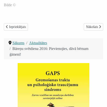
Bilde ©
Iepriekšējais raksts: Pasaules diabēta diena 2016 Vidzemes priekšpilsētā Rī
Nākamais rakst
Iepriekšējais
Nākošais
Sākums
Aktualitātes
Bāreņu svētdiena 2016: Pievienojies, dāvā bērnam
ģimeni!