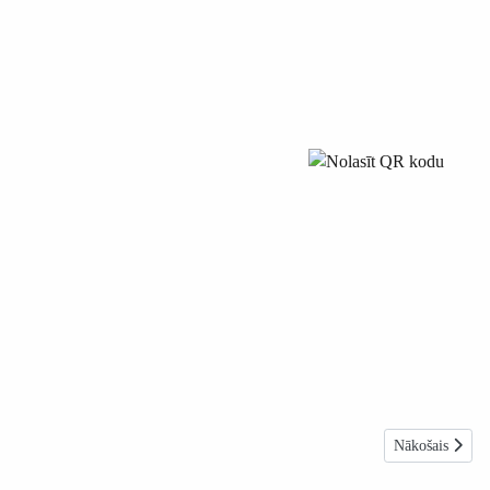
Nākamais raksts
Nākošais