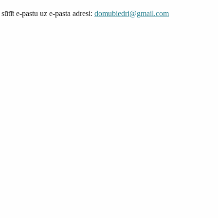
tīt e-pastu uz e-pasta adresi:
domubiedri@gmail.com
u Sporta festivāls 2015