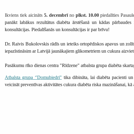
Ikviens tiek aicināts
5. decembrī
no
plkst. 10.00
piedalīties
Pasaul
panākt labākus rezultātus diabēta ārstēšanā un kādas pārbaudes i
konsultācijas. Piedalīšanās un konsultācijas ir par brīvu!
Dr. Raivis Bukolovskis rādīs un ieteiks ortopēdiskos apavus un zolīte
iepazīstināsim ar Latvijā jaunākajiem glikometriem un cukura aizvieto
Pasākumu rīko
dienas centra "Rīdzene" atbalsta grupa
diabēta skart
Atbalsta grupa ‘'Domubiedri''
tika dibināta, lai diabēta pacienti u
veicināt preventīvas aktivitātes cukura diabēta riska mazināšanai, kā 