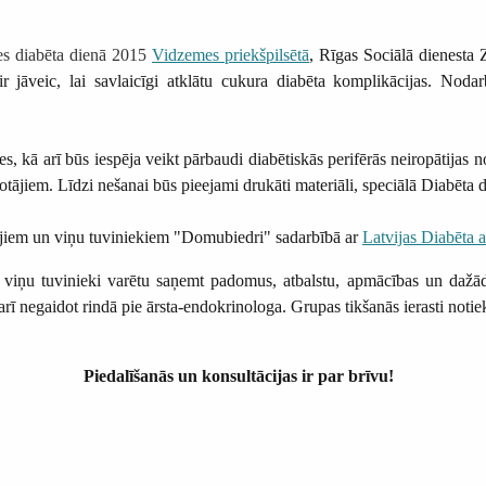
es diabēta dienā 2015
Vidzemes priekšpilsētā
, Rīgas Sociālā dienesta
r jāveic, lai savlaicīgi atklātu cukura diabēta komplikācijas. Nod
s, kā arī būs iespēja veikt pārbaudi diabētiskās perifērās neiropātijas 
tājiem. Līdzi nešanai būs pieejami drukāti materiāli, speciālā Diabēta d
ajiem un viņu tuviniekiem "Domubiedri" sadarbībā ar
Latvijas Diabēta a
n viņu tuvinieki varētu saņemt padomus, atbalstu, apmācības un dažād
arī negaidot rindā pie ārsta-endokrinologa. Grupas tikšanās ierasti notie
Piedalīšanās un konsultācijas ir par brīvu!