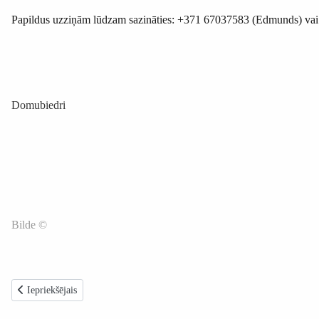
Papildus uzziņām lūdzam sazināties: +371 67037583 (Edmunds) vai sū
Domubiedri
Bilde ©
Iepriekšējais raksts: Rīgas Olimpiskajā sporta centrā notiks Latvijas Ģimeņ
Iepriekšējais