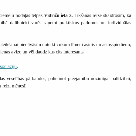
 Ziemeļu nodaļas telpās
Vidrižu ielā 3
. Tikšanās reizē skaidrosim, kā
arbībā dalībnieki varēs saņemt praktiskus padomus un individuālas
noteikšanai piedāvāsim noteikt cukura līmeni asinīs un asinsspiedienu,
ienas avīze un vēl daudz kas cits interesants.
sociāciju
.
as veselības pārbaudes, palielinot pieejamību nozīmīgai palīdzībai,
k reizi mēnesī.