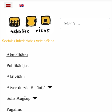
Izvēlieties valodu
Meklēt
Sociālās līdzdarbības veicināšana
Aktualitātes
Publikācijas
Aktivitātes
Atver durvis Betānijā
Solis Augšup
Pagalms