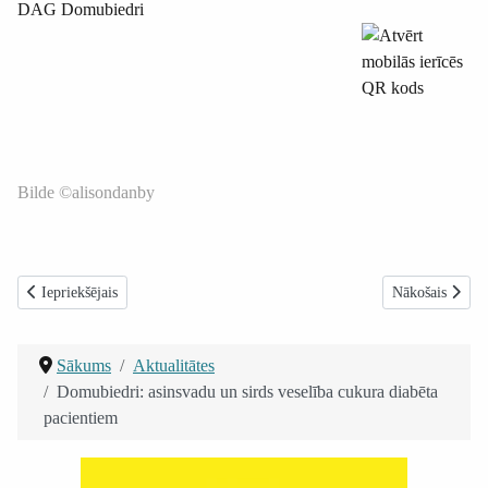
DAG Domubiedri
Bilde ©alisondanby
Iepriekšējais raksts: Aicina pieteikt brīvprātīgos, NVO un pašvaldības god
Nākamais rakst
Iepriekšējais
Nākošais
Sākums
Aktualitātes
Domubiedri: asinsvadu un sirds veselība cukura diabēta
pacientiem