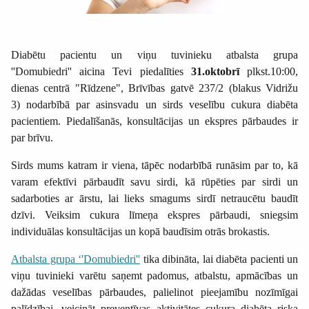
Diabētu pacientu un viņu tuvinieku atbalsta grupa
''Domubiedri'' aicina Tevi piedalīties
31.oktobrī
plkst.10:00,
dienas centrā "Rīdzene", Brīvības gatvē 237/2 (blakus Vidrižu
3) nodarbībā par asinsvadu un sirds veselību cukura diabēta
pacientiem. Piedalīšanās, konsultācijas un ekspres pārbaudes ir
par brīvu.
Sirds mums katram ir viena, tāpēc nodarbībā runāsim par to, kā
varam efektīvi pārbaudīt savu sirdi, kā rūpēties par sirdi un
sadarboties ar ārstu, lai lieks smagums sirdī netraucētu baudīt
dzīvi. Veiksim cukura līmeņa ekspres pārbaudi, sniegsim
individuālas konsultācijas un kopā baudīsim otrās brokastis.
Atbalsta grupa ‘'Domubiedri''
tika dibināta, lai diabēta pacienti un
viņu tuvinieki varētu saņemt padomus, atbalstu, apmācības un
dažādas veselības pārbaudes, palielinot pieejamību nozīmīgai
palīdzībai, veicināt preventīvas aktivitātes
cukura diabēta riska