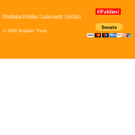
#Paldies!
Privātuma Politika
|
Lapas karte
|
Archīvs
© 2000 Nepaliec Viens