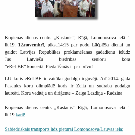
Kopienas dienas centrs „Kastanis”, Rīgā, Lomonosova ielā 1
lit.19,
12.novembrī
,
plkst.14:15
par godu Lāčplēša dienai un
gaidot Latvijas Republikas proklamēšanas gadadienu ielūdz
Jūs
Latviešu biedrības senioru kora
“eReLBE” koncertā. Piedalīšanās ir par brīvu!
LU koris eReLBE ir vairāku godalgu ieguvēji. Arī 2014. gada
Pasaules koru olimpiādē koris ir Zelta un sudraba godalgu
laureāti. Kora vadītāja un diriģente – Zaiga Lazdiņa - Radziņa
Kopienas dienas centrs
„Kastanis" Rīgā, Lomonosova ielā 1
lit.19
kartē
Sabiedriskais transports līdz pieturai Lomonosova/Lauvas iela: