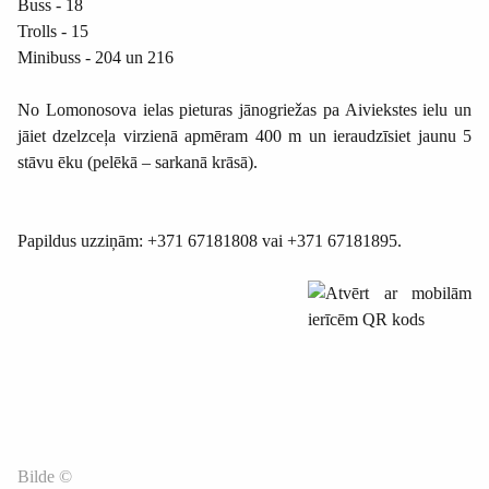
Buss - 18
Trolls - 15
Minibuss - 204 un 216
No Lomonosova ielas pieturas jānogriežas pa Aiviekstes ielu un
jāiet dzelzceļa virzienā apmēram 400 m un ieraudzīsiet jaunu 5
stāvu ēku (pelēkā – sarkanā krāsā).
Papildus uzziņām: +371 67181808 vai +371 67181895.
Bilde ©