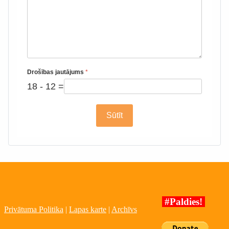
Drošības jautājums
*
18 - 12 =
Sūtīt
#Paldies!
Privātuma Politika
|
Lapas karte
|
Archīvs