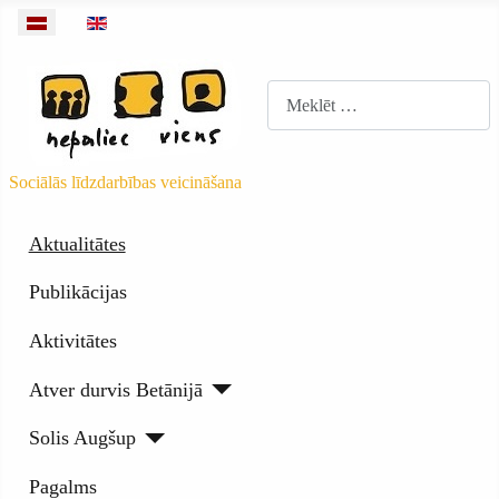
Izvēlieties valodu
Meklēt
Sociālās līdzdarbības veicināšana
Aktualitātes
Publikācijas
Aktivitātes
Atver durvis Betānijā
Solis Augšup
Pagalms