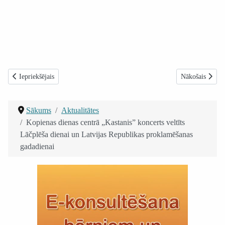
Iepriekšējais raksts: Leitnanta Roberta Rubeņa bataljonam 70.gadadiena
Nākamais rakst
Iepriekšējais
Nākošais
Sākums
Aktualitātes
Kopienas dienas centrā „Kastanis” koncerts veltīts
Lāčplēša dienai un Latvijas Republikas proklamēšanas
gadadienai