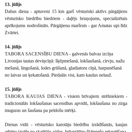
13. jūlijs
Dabas diena - aptuveni 15 km garš vēsturiski aktīvs pārgājiens
vēsturisko biedrību biedriem - daļējs bruņojums, specializētais
aprīkojums nodrošināts. Pārgājiena maršruts - gar Amatas upi līdz
Zvārtei.
14. jūlijs
TABORA SACENSĪBU DIENA - galvenās balvas izcīņa
Livonijas tautas deviņcīņā: šķēpmešanā, lokšaušanā, cirvju, nažu
mešanā, lingošanā, lodes grūšanā, gladiatoru cīņā, harpunēšanā
no laivas un ķekatošanā. Piedalās visi, kam kaulus nelauž.
15. jūlijs
TABORA KAUJAS DIENA - visiem brīvajiem strēlniekiem -
tradicionālās lokšaušanas sacensības apvidū, lokšaušana no zirga
muguras un šaušana pa peldošu mērķi.
Dienas vidū - vēsturisko karotāju biedrību izrādīšanās, kaujas
arbitru izvēle no skatītāju vidus, brīvprātīgo šķēpnešu rekrutēšana,