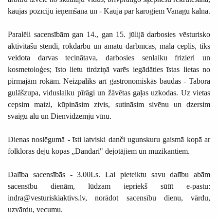
kaujas pozīciju ieņemšana un - Kauja par karogiem Vanagu kalnā.
Paralēli sacensībām gan 14., gan 15. jūlijā darbosies vēsturisko
aktivitāšu stendi, rokdarbu un amatu darbnīcas, māla ceplis, tiks
veidota darvas tecinātava, darbosies senlaiku frizieri un
kosmetoloģes; īsto lietu tirdziņā varēs iegādāties īstas lietas no
pirmajām rokām. Neizpaliks arī gastronomiskās baudas - Tabora
gulāšzupa, viduslaiku pīrāgi un žāvētas gaļas uzkodas. Uz vietas
cepsim maizi, kūpināsim zivis, sutināsim sivēnu un dzersim
svaigu alu un Dienvidzemju vīnu.
Dienas noslēgumā - īsti latviski danči ugunskuru gaismā kopā ar
folkloras deju kopas „Dandari" dejotājiem un muzikantiem.
Dalība sacensībās - 3.00Ls. Lai pieteiktu savu dalību abām
sacensību dienām, lūdzam iepriekš sūtīt e-pastu:
indra@vesturiskiaktivs.lv, norādot sacensību dienu, vārdu,
uzvārdu, vecumu.