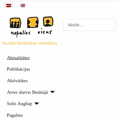
Izvēlieties valodu
Meklēt
Sociālās līdzdarbības veicināšana
Aktualitātes
Publikācijas
Aktivitātes
Atver durvis Betānijā
Solis Augšup
Pagalms