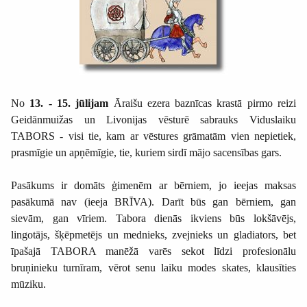
No
13. - 15. jūlijam
Āraišu ezera baznīcas krastā pirmo reizi
Geidānmuižas un Livonijas vēsturē sabrauks Viduslaiku
TABORS - visi tie, kam ar vēstures grāmatām vien nepietiek,
prasmīgie un apņēmīgie, tie, kuriem sirdī mājo sacensības gars.
Pasākums ir domāts ģimenēm ar bērniem, jo ieejas maksas
pasākumā nav (ieeja BRĪVA). Darīt būs gan bērniem, gan
sievām, gan vīriem. Tabora dienās ikviens būs lokšāvējs,
lingotājs, šķēpmetējs un mednieks, zvejnieks un gladiators, bet
īpašajā TABORA manēžā varēs sekot līdzi profesionālu
bruņinieku turnīram, vērot senu laiku modes skates, klausīties
mūziku.