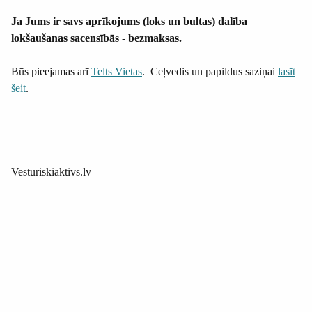
Ja Jums ir savs aprīkojums (loks un bultas) dalība
lokšaušanas sacensībās - bezmaksas.
Būs pieejamas arī
Telts Vietas
. Ceļvedis un papildus saziņai
lasīt
šeit
.
Vesturiskiaktivs.lv