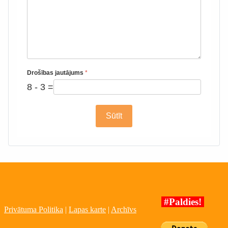
Drošības jautājums
*
8 - 3 =
Sūtīt
#Paldies!
Privātuma Politika
|
Lapas karte
|
Archīvs