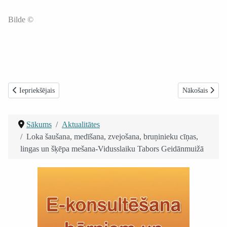
Bilde ©
Iepriekšējais raksts: Ceļojumi: Unikālā Ziemeļkoreja un Ķīna 2012
Nākamais raksts:
Iepriekšējais
Nākošais
Sākums
Aktualitātes
Loka šaušana, medīšana, zvejošana, bruņinieku cīņas,
lingas un šķēpa mešana-Vidusslaiku Tabors Geidānmuižā