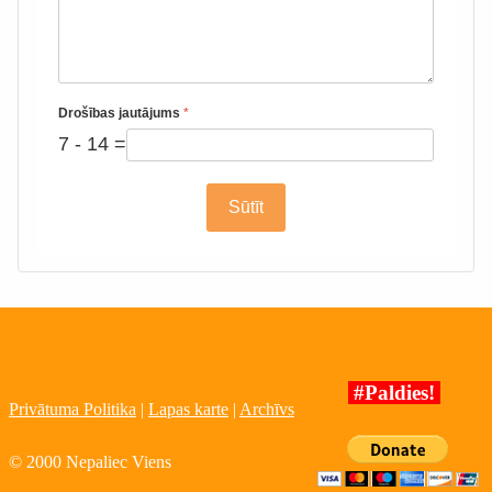
Drošības jautājums
*
7 - 14 =
Sūtīt
#Paldies!
Privātuma Politika
|
Lapas karte
|
Archīvs
© 2000 Nepaliec Viens