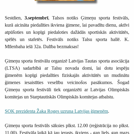
Sestdien,
3.septembrī
, Talsos notiks Ģimeņu sporta festivāls,
kurā aicināta piedalīties ikviena ģimene, lai pavadītu dienu, aktīvi
atpūšoties un kopīgi piedaloties dažādās sportiskās aktivitātēs,
spēlēs un stafetēs. Festivāls notiks Talsu sporta hallē. K.
Mīlenbaha ielā 32a. Dalība bezmaksas!
Ģimeņu sporta festivālu organizē Latvijas Tautas sporta asociācija
(LTSA) sadarbībā ar Talsu novada domi, lai dotu iespēju
ģimenēm kopīgi piedalīties fiziskajās aktivitātēs un mudinātu
ģimenes iesaistīties veselību veicinošos pasākumos. Šogad
Ģimeņu sporta festivāli tiek organizēti ar Latvijas Olimpiskās
komitejas un Starptautiskās Olimpiskās komitejas atbalstu.
SOK prezidenta Žaka Roges uzruna Latvijas ģimenēm
.
Ģimeņu sporta festivāls sāksies plkst. 12.00 (reģistrācija no plkst.
11.00). Festivāla laikā kā jau ierasts, ikviens - gan liels, gan mazs