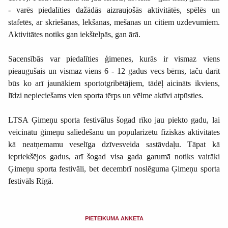
- varēs piedalīties dažādās aizraujošās aktivitātēs, spēlēs un
stafetēs, ar skriešanas, lekšanas, mešanas un citiem uzdevumiem.
Aktivitātes notiks gan iekštelpās, gan ārā.
Sacensībās var piedalīties ģimenes, kurās ir vismaz viens
pieaugušais un vismaz viens 6 - 12 gadus vecs bērns, taču darīt
būs ko arī jaunākiem sportotgribētājiem, tādēļ aicināts ikviens,
līdzi nepieciešams vien sporta tērps un vēlme aktīvi atpūsties.
LTSA Ģimeņu sporta festivālus šogad rīko jau piekto gadu, lai
veicinātu ģimeņu saliedēšanu un popularizētu fiziskās aktivitātes
kā neatņemamu veselīga dzīvesveida sastāvdaļu. Tāpat kā
iepriekšējos gadus, arī šogad visa gada garumā notiks vairāki
Ģimeņu sporta festivāli, bet decembrī noslēguma Ģimeņu sporta
festivāls Rīgā.
PIETEIKUMA ANKETA