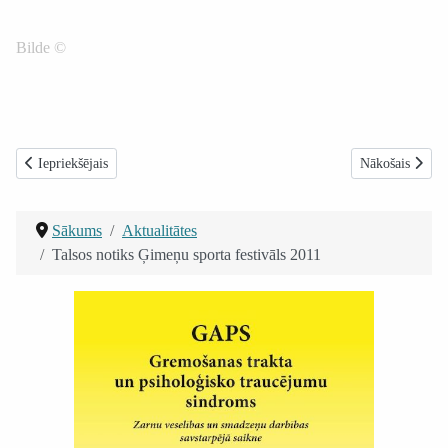
Bilde ©
Iepriekšējais raksts: Ja Tev nav stratēģijas – Tev nav nekā, ja Tev ir interne
Nākamais raksts
Iepriekšējais
Nākošais
Sākums
Aktualitātes
Talsos notiks Ģimeņu sporta festivāls 2011