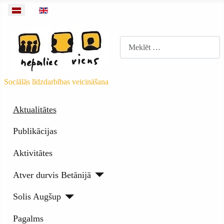
Izvēlieties valodu
Meklēt
Sociālās līdzdarbības veicināšana
Aktualitātes
Publikācijas
Aktivitātes
Atver durvis Betānijā
Solis Augšup
Pagalms