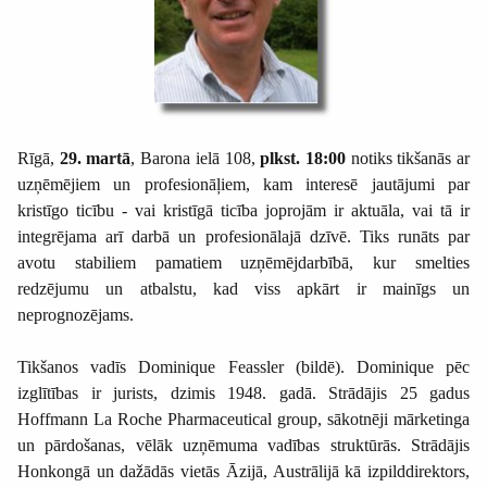
Rīgā,
29. martā
, Barona ielā 108,
plkst. 18:00
notiks tikšanās ar
uzņēmējiem un profesionāļiem, kam interesē jautājumi par
kristīgo ticību - vai kristīgā ticība joprojām ir aktuāla, vai tā ir
integrējama arī darbā un profesionālajā dzīvē. Tiks runāts par
avotu stabiliem pamatiem uzņēmējdarbībā, kur smelties
redzējumu un atbalstu, kad viss apkārt ir mainīgs un
neprognozējams.
Tikšanos vadīs Dominique Feassler (bildē). Dominique pēc
izglītības ir jurists, dzimis 1948. gadā. Strādājis 25 gadus
Hoffmann La Roche Pharmaceutical group, sākotnēji mārketinga
un pārdošanas, vēlāk uzņēmuma vadības struktūrās. Strādājis
Honkongā un dažādās vietās Āzijā, Austrālijā kā izpilddirektors,