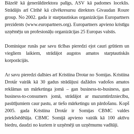
Bāzelē kā ģenerāldirektora palīgs, ASV kā padomes loceklis.
Strādājis arī Cīrihē kā cilvēkresursu direktors Givaudan Roure
group. No 2002. gada ir starptautiskas organizācijas Europartners
prezidents (www.europartners.org). Europartners apvieno kristīgu
uzņēmēju un profesionāļu organizācijas 25 Europas valstis.
Dominique runās par savu tīcības pieredzi ejot cauri grūtiem un
viegliem laikiem, strādājot augstos amatos starptautiskās
korporācijās.
Ar savu pieredzi dalīsies arī Kristiina Drotar no Somijas. Kristiina
Drotár vairāk kā 30 gadus strādājusi dažādos vadošos amatos
reklāmas un mārketinga jomā – gan business-to-business, gan
business-to-consumers jomā, strādājot ar mazumtirdzniecību,
pasūtījumiem caur pastu, ar tiešo mārketingu un pārdošanu. Kopš
2005. gada Kristiina Drotár ir Somijas CBMC valdes
priekšsēdētāja. CBMC Somijā apvieno vairāk kā 100 aktīvu
biedru, daudzi no kuriem ir uzņēmēji un uzņēmumu vadītāji.