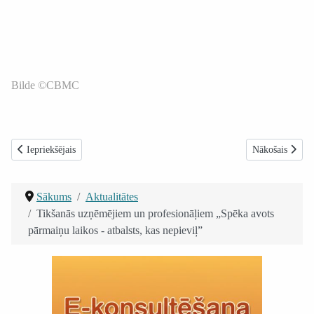
Bilde ©CBMC
Iepriekšējais raksts: Diabēta pacientam nepieciešamās veselības pārbaudes:
Nākamais raksts
Iepriekšējais
Nākošais
Sākums
Aktualitātes
Tikšanās uzņēmējiem un profesionāļiem „Spēka avots
pārmaiņu laikos - atbalsts, kas nepieviļ”