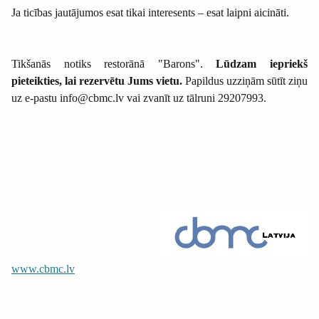
Ja ticības jautājumos esat tikai interesents – esat laipni aicināti.
Tikšanās notiks restorānā "Barons".
Lūdzam iepriekš
pieteikties, lai rezervētu Jums vietu.
Papildus uzziņām sūtīt ziņu
uz e-pastu info@cbmc.lv vai zvanīt uz tālruni 29207993.
www.cbmc.lv