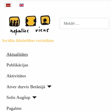
Izvēlieties valodu
Meklēt
Sociālās līdzdarbības veicināšana
Aktualitātes
Publikācijas
Aktivitātes
Atver durvis Betānijā
Solis Augšup
Pagalms