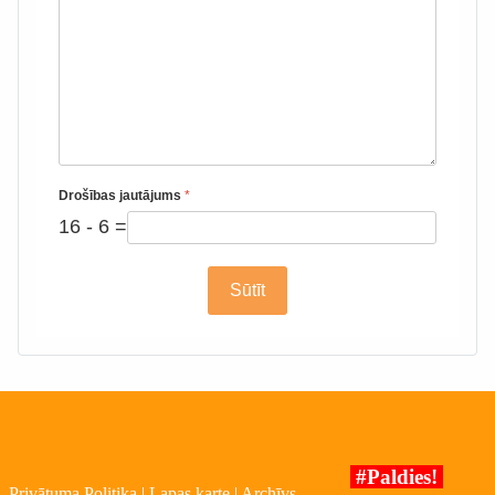
Drošības jautājums
*
16 - 6 =
Sūtīt
#Paldies!
Privātuma Politika
|
Lapas karte
|
Archīvs