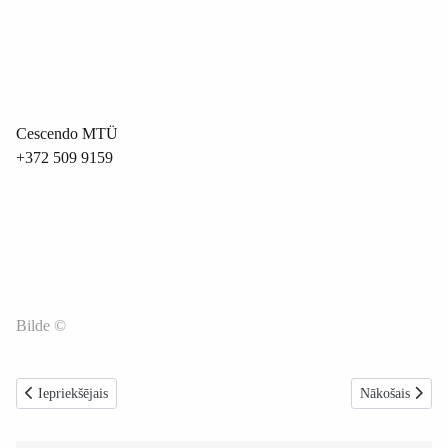
Cescendo MTÜ
+372 509 9159
Bilde ©
Iepriekšējais raksts: Oktobrī Vakarbuļļu pludmalē notiks nūjošanas un ģime
Nākamais raksts
Iepriekšējais
Nākošais