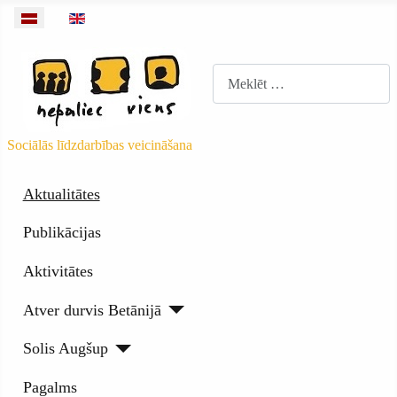
Izvēlieties valodu
Meklēt
Sociālās līdzdarbības veicināšana
Aktualitātes
Publikācijas
Aktivitātes
Atver durvis Betānijā
Solis Augšup
Pagalms