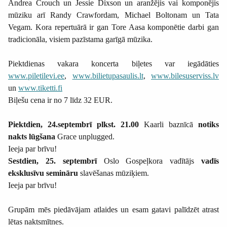
Andrea Crouch un Jessie Dixson un aranžējis vai komponējis
mūziku arī Randy Crawfordam, Michael Boltonam un Tata
Vegam. Kora repertuārā ir gan Tore Aasa komponētie darbi gan
tradicionāla, visiem pazīstama garīgā mūzika.
Piektdienas vakara koncerta biļetes var iegādāties
www.piletilevi.ee
,
www.bilietupasaulis.lt
,
www.bilesuserviss.lv
un
www.tiketti.fi
Biļešu cena ir no 7 līdz 32 EUR.
Piektdien, 24.septembrī plkst. 21.00
Kaarli baznīcā
notiks
nakts lūgšana
Grace unplugged.
Ieeja par brīvu!
Sestdien, 25. septembrī
Oslo Gospeļkora vadītājs
vadīs
eksklusīvu semināru
slavēšanas mūziķiem.
Ieeja par brīvu!
Grupām mēs piedāvājam atlaides un esam gatavi palīdzēt atrast
lētas naktsmītnes.