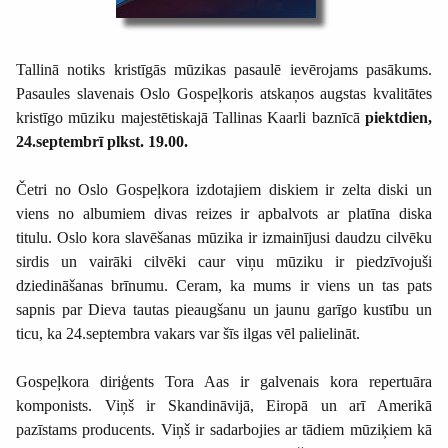
Tallinā notiks kristīgās mūzikas pasaulē ievērojams pasākums.
Pasaules slavenais Oslo Gospeļkoris atskaņos augstas kvalitātes
kristīgo mūziku majestētiskajā Tallinas Kaarli baznīcā
piektdien,
24.septembrī plkst. 19.00.
Četri no Oslo Gospeļkora izdotajiem diskiem ir zelta diski un
viens no albumiem divas reizes ir apbalvots ar platīna diska
titulu. Oslo kora slavēšanas mūzika ir izmainījusi daudzu cilvēku
sirdis un vairāki cilvēki caur viņu mūziku ir piedzīvojuši
dziedināšanas brīnumu. Ceram, ka mums ir viens un tas pats
sapnis par Dieva tautas pieaugšanu un jaunu garīgo kustību un
ticu, ka 24.septembra vakars var šīs ilgas vēl palielināt.
Gospeļkora diriģents Tora Aas ir galvenais kora repertuāra
komponists. Viņš ir Skandināvijā, Eiropā un arī Amerikā
pazīstams producents. Viņš ir sadarbojies ar tādiem mūziķiem kā