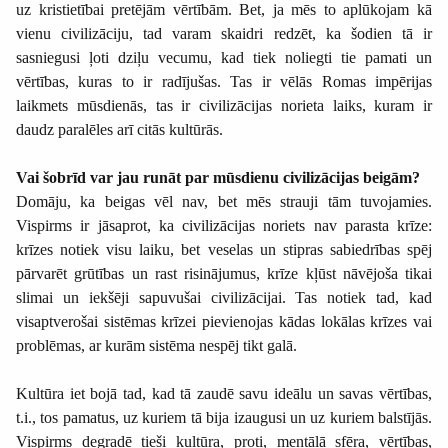
uz kristietībai pretējām vērtībām. Bet, ja mēs to aplūkojam kā
vienu civilizāciju, tad varam skaidri redzēt, ka šodien tā ir
sasniegusi ļoti dziļu vecumu, kad tiek noliegti tie pamati un
vērtības, kuras to ir radījušas. Tas ir vēlās Romas impērijas
laikmets mūsdienās, tas ir civilizācijas norieta laiks, kuram ir
daudz paralēles arī citās kultūrās.
Vai šobrīd var jau runāt par mūsdienu civilizācijas beigām?
Domāju, ka beigas vēl nav, bet mēs strauji tām tuvojamies.
Vispirms ir jāsaprot, ka civilizācijas noriets nav parasta krīze:
krīzes notiek visu laiku, bet veselas un stipras sabiedrības spēj
pārvarēt grūtības un rast risinājumus, krīze kļūst nāvējoša tikai
slimai un iekšēji sapuvušai civilizācijai. Tas notiek tad, kad
visaptverošai sistēmas krīzei pievienojas kādas lokālas krīzes vai
problēmas, ar kurām sistēma nespēj tikt galā.
Kultūra iet bojā tad, kad tā zaudē savu ideālu un savas vērtības,
t.i., tos pamatus, uz kuriem tā bija izaugusi un uz kuriem balstījās.
Vispirms degradē tieši kultūra, proti, mentālā sfēra, vērtības,