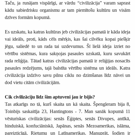
Taču, ja runājam vispārīgi, ar vārdu “civilizācija” varam saprast
kādu sabiedrisku organismu ar tam piemītošu kultūru un visām
dzīves formām kopumā.
Es uzskatu, ka katras kultūras jeb civilizācijas pamatā ir kāda ideja
vai ideāls, proti, kāds cēls mērķis, kas šai cilvēku kopai piešķir
jēgu, saliedē to un rada tai uzdevumus. Šī lielā ideja izriet no
vērtību sistēmas, kura sakņojas pasaules uzskatā, kuru savukārt
rada reliģija. Tātad katras civilizācijas pamatā ir reliģijas nosacīts
pasaules redzējums, tajā balstīta vērtību sistēma un ideāls. Katra
civilizācija izdzīvo savu pilnu ciklu no dzimšanas līdz nāvei un
dod vietu citām civilizācijām.
Cik civilizāciju līdz šim aptuveni jau ir bijis?
Tas atkarīgs no tā, kurš skaita un kā skaita. Špengleram bija 8,
Toinbijs saskaitīja 23, Hantingtons - 7. Man sanāk kopumā 11
vēsturiskas civilizācijas: senās Ēģiptes, senās Divupes, antīkā,
hinduiskā, konfuciāniskā, Japānas, senās Mezoamerikas, islāma,
pareizticīgā, Rietumu un Latīņamerikas. Manuprāt, šodien ir