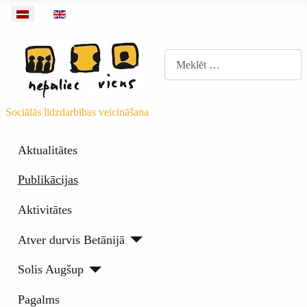
Izvēlieties valodu
Meklēt
Sociālās līdzdarbības veicināšana
Aktualitātes
Publikācijas
Aktivitātes
Atver durvis Betānijā
Solis Augšup
Pagalms