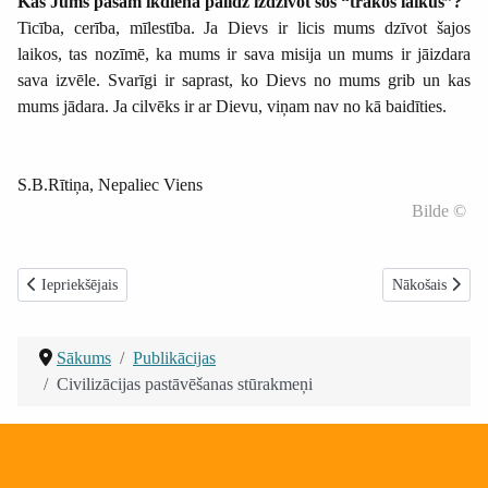
Kas Jums pašam ikdienā palīdz izdzīvot šos “trakos laikus”?
Ticība, cerība, mīlestība. Ja Dievs ir licis mums dzīvot šajos
laikos, tas nozīmē, ka mums ir sava misija un mums ir jāizdara
sava izvēle. Svarīgi ir saprast, ko Dievs no mums grib un kas
mums jādara. Ja cilvēks ir ar Dievu, viņam nav no kā baidīties.
S.B.Rītiņa, Nepaliec Viens
Bilde ©
Iepriekšējais raksts: Savu unikālo dāvanu atklāšana un lietošana
Nākamais raksts
Iepriekšējais
Nākošais
Sākums
Publikācijas
Civilizācijas pastāvēšanas stūrakmeņi