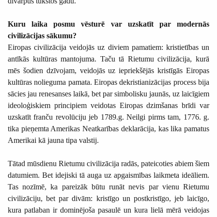
divarpus tūkstoš gadu.
Kuru laika posmu vēsturē var uzskatīt par modernās
civilizācijas sākumu?
Eiropas civilizācija veidojās uz diviem pamatiem: kristietības un
antīkās kultūras mantojuma. Taču tā Rietumu civilizācija, kurā
mēs šodien dzīvojam, veidojās uz iepriekšējās kristīgās Eiropas
kultūras nolieguma pamata. Eiropas dekristianizācijas process bija
sācies jau renesanses laikā, bet par simbolisku jaunās, uz laicīgiem
ideoloģiskiem principiem veidotas Eiropas dzimšanas brīdi var
uzskatīt franču revolūciju jeb 1789.g. Neilgi pirms tam, 1776. g.
tika pieņemta Amerikas Neatkarības deklarācija, kas lika pamatus
Amerikai kā jauna tipa valstij.
Tātad mūsdienu Rietumu civilizācija radās, pateicoties abiem šiem
datumiem. Bet idejiski tā auga uz apgaismības laikmeta ideāliem.
Tas nozīmē, ka pareizāk būtu runāt nevis par vienu Rietumu
civilizāciju, bet par divām: kristīgo un postkristīgo, jeb laicīgo,
kura patlaban ir dominējoša pasaulē un kura lielā mērā veidojas