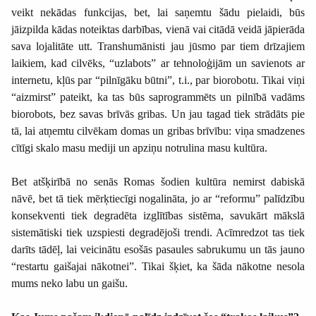
veikt nekādas funkcijas, bet, lai saņemtu šādu pielaidi, būs
jāizpilda kādas noteiktas darbības, vienā vai citādā veidā jāpierāda
sava lojalitāte utt. Transhumānisti jau jūsmo par tiem drīzajiem
laikiem, kad cilvēks, “uzlabots” ar tehnoloģijām un savienots ar
internetu, kļūs par “pilnīgāku būtni”, t.i., par biorobotu. Tikai viņi
“aizmirst” pateikt, ka tas būs saprogrammēts un pilnībā vadāms
biorobots, bez savas brīvās gribas. Un jau tagad tiek strādāts pie
tā, lai atņemtu cilvēkam domas un gribas brīvību: viņa smadzenes
cītīgi skalo masu mediji un apziņu notrulina masu kultūra.
Bet atšķirībā no senās Romas šodien kultūra nemirst dabiskā
nāvē, bet tā tiek mērķtiecīgi nogalināta, jo ar “reformu” palīdzību
konsekventi tiek degradēta izglītības sistēma, savukārt mākslā
sistemātiski tiek uzspiesti degradējoši trendi. Acīmredzot tas tiek
darīts tādēļ, lai veicinātu esošās pasaules sabrukumu un tās jauno
“restartu gaišajai nākotnei”. Tikai šķiet, ka šāda nākotne nesola
mums neko labu un gaišu.