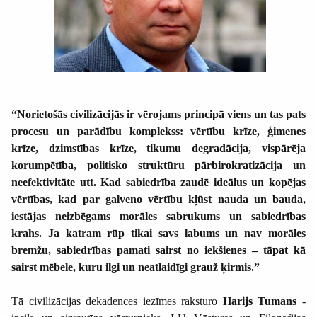
“Norietošās civilizācijās ir vērojams principā viens un tas pats
procesu un parādību komplekss: vērtību krīze, ģimenes
krīze, dzimstības krīze, tikumu degradācija, vispārēja
korumpētība, politisko struktūru pārbirokratizācija un
neefektivitāte utt. Kad sabiedrība zaudē ideālus un kopējas
vērtības, kad par galveno vērtību kļūst nauda un bauda,
iestājas neizbēgams morāles sabrukums un sabiedrības
krahs. Ja katram rūp tikai savs labums un nav morāles
bremžu, sabiedrības pamati sairst no iekšienes – tāpat kā
sairst mēbele, kuru ilgi un neatlaidīgi grauž ķirmis.”
Tā civilizācijas dekadences iezīmes raksturo
Harijs Tumans
-