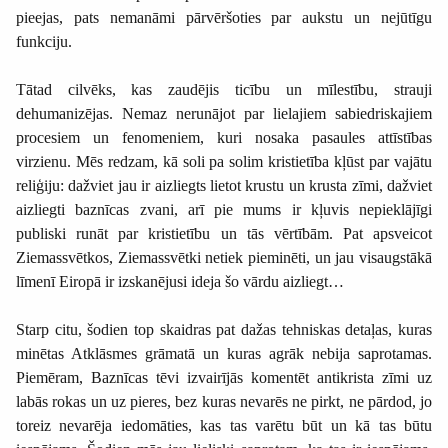
pieejas, pats nemanāmi pārvēršoties par aukstu un nejūtīgu
funkciju.
Tātad cilvēks, kas zaudējis ticību un mīlestību, strauji
dehumanizējas. Nemaz nerunājot par lielajiem sabiedriskajiem
procesiem un fenomeniem, kuri nosaka pasaules attīstības
virzienu. Mēs redzam, kā soli pa solim kristietība kļūst par vajātu
reliģiju: dažviet jau ir aizliegts lietot krustu un krusta zīmi, dažviet
aizliegti baznīcas zvani, arī pie mums ir kļuvis nepieklājīgi
publiski runāt par kristietību un tās vērtībām. Pat apsveicot
Ziemassvētkos, Ziemassvētki netiek pieminēti, un jau visaugstākā
līmenī Eiropā ir izskanējusi ideja šo vārdu aizliegt…
Starp citu, šodien top skaidras pat dažas tehniskas detaļas, kuras
minētas Atklāsmes grāmatā un kuras agrāk nebija saprotamas.
Piemēram, Baznīcas tēvi izvairījās komentēt antikrista zīmi uz
labās rokas un uz pieres, bez kuras nevarēs ne pirkt, ne pārdod, jo
toreiz nevarēja iedomāties, kas tas varētu būt un kā tas būtu