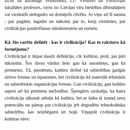
izcils un aizrautīgs vēsturnieks, LU Vēstures un Filozofijas
fakultātes profesors, viens no Latvijas vīru biedrības dibinātājiem
vai vienkārši sirdsgudrs un domājošs cilvēks. Ar viņu arī šī saruna
- par pagātni, tagadni un nākotni, par to, kurp virzāmies, par
civilizācijas pastāvēšanas stūrakmeņiem un norietu.
Kā Jūs varētu definēt - kas ir civilizācija? Kas to raksturo kā
formējumu?
Civilizācijai ir tikpat daudz definīciju, cik kultūrai, proti, jau pāri
tūkstotim. Šos divus vārdus lieto gan kā sinonīmus, gan kā
pretmetus. Tā, piemēram, kultūru definē kā sabiedrības garīgās
dzīves formas un izpausmes, bet civilizāciju kā materiāli tehniskās
un sabiedriskās organizācijas formas. Gan civilizāciju, gan kultūru
saprot arī kā pretmetu mežonībai. Špenglers uzskatīja, ka katra
civilizācija sākumā attīstās kā kultūra, bet ar laiku tā izsmeļ savu
potenciālu un pārtop par civilizāciju jeb degradētu tehnokrātisku
sabiedrību, kas neizbēgami iet bojā. Viņaprāt civilizācija ir
kultūras nāve.