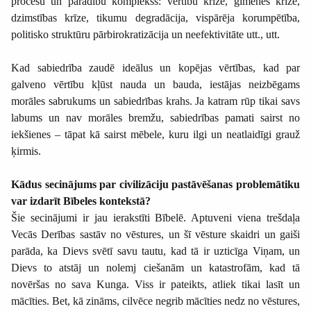
procesu un parādību komplekss: vērtību krīze, ģimenes krīze,
dzimstības krīze, tikumu degradācija, vispārēja korumpētība,
politisko struktūru pārbirokratizācija un neefektivitāte utt., utt.
Kad sabiedrība zaudē ideālus un kopējas vērtības, kad par
galveno vērtību kļūst nauda un bauda, iestājas neizbēgams
morāles sabrukums un sabiedrības krahs. Ja katram rūp tikai savs
labums un nav morāles bremžu, sabiedrības pamati sairst no
iekšienes – tāpat kā sairst mēbele, kuru ilgi un neatlaidīgi grauž
ķirmis.
Kādus secinājums par civilizāciju pastāvēšanas problemātiku
var izdarīt Bībeles kontekstā?
Šie secinājumi ir jau ierakstīti Bībelē. Aptuveni viena trešdaļa
Vecās Derības sastāv no vēstures, un šī vēsture skaidri un gaiši
parāda, ka Dievs svētī savu tautu, kad tā ir uzticīga Viņam, un
Dievs to atstāj un nolemj ciešanām un katastrofām, kad tā
novēršas no sava Kunga. Viss ir pateikts, atliek tikai lasīt un
mācīties. Bet, kā zināms, cilvēce negrib mācīties nedz no vēstures,