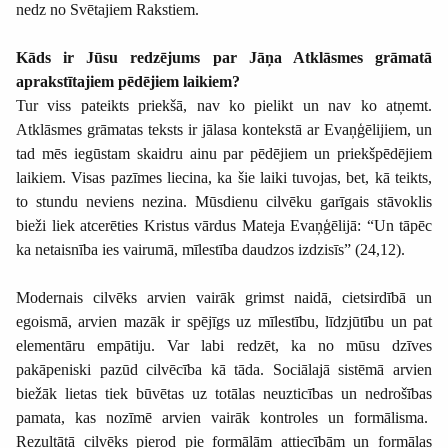
nedz no Svētajiem Rakstiem.
Kāds ir Jūsu redzējums par Jāņa Atklāsmes grāmatā
aprakstītajiem pēdējiem laikiem?
Tur viss pateikts priekšā, nav ko pielikt un nav ko atņemt.
Atklāsmes grāmatas teksts ir jālasa kontekstā ar Evaņģēlijiem, un
tad mēs iegūstam skaidru ainu par pēdējiem un priekšpēdējiem
laikiem. Visas pazīmes liecina, ka šie laiki tuvojas, bet, kā teikts,
to stundu neviens nezina. Mūsdienu cilvēku garīgais stāvoklis
bieži liek atcerēties Kristus vārdus Mateja Evaņģēlijā: “Un tāpēc
ka netaisnība ies vairumā, mīlestība daudzos izdzisīs” (24,12).
Modernais cilvēks arvien vairāk grimst naidā, cietsirdībā un
egoismā, arvien mazāk ir spējīgs uz mīlestību, līdzjūtību un pat
elementāru empātiju. Var labi redzēt, ka no mūsu dzīves
pakāpeniski pazūd cilvēcība kā tāda. Sociālajā sistēmā arvien
biežāk lietas tiek būvētas uz totālas neuzticības un nedrošības
pamata, kas nozīmē arvien vairāk kontroles un formālisma.
Rezultātā cilvēks pierod pie formālām attiecībām un formālas