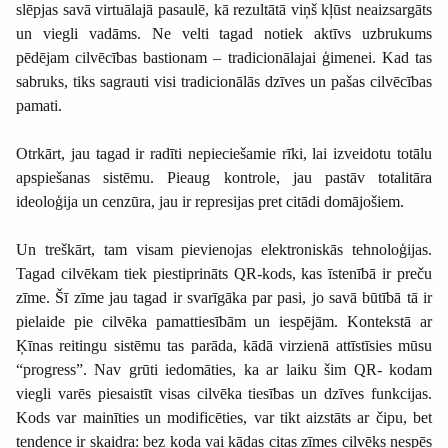
slēpjas savā virtuālajā pasaulē, kā rezultātā viņš kļūst neaizsargāts
un viegli vadāms. Ne velti tagad notiek aktīvs uzbrukums
pēdējam cilvēcības bastionam – tradicionālajai ģimenei. Kad tas
sabruks, tiks sagrauti visi tradicionālās dzīves un pašas cilvēcības
pamati.
Otrkārt, jau tagad ir radīti nepieciešamie rīki, lai izveidotu totālu
apspiešanas sistēmu. Pieaug kontrole, jau pastāv totalitāra
ideoloģija un cenzūra, jau ir represijas pret citādi domājošiem.
Un treškārt, tam visam pievienojas elektroniskās tehnoloģijas.
Tagad cilvēkam tiek piestiprināts QR-kods, kas īstenībā ir preču
zīme. Šī zīme jau tagad ir svarīgāka par pasi, jo savā būtībā tā ir
pielaide pie cilvēka pamattiesībām un iespējām. Kontekstā ar
Ķīnas reitingu sistēmu tas parāda, kādā virzienā attīstīsies mūsu
“progress”. Nav grūti iedomāties, ka ar laiku šim QR- kodam
viegli varēs piesaistīt visas cilvēka tiesības un dzīves funkcijas.
Kods var mainīties un modificēties, var tikt aizstāts ar čipu, bet
tendence ir skaidra: bez koda vai kādas citas zīmes cilvēks nespēs