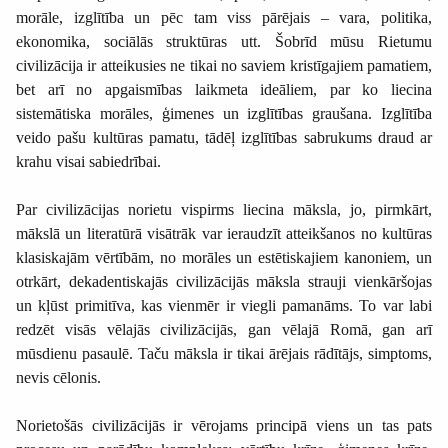
morāle, izglītība un pēc tam viss pārējais – vara, politika,
ekonomika, sociālās struktūras utt. Šobrīd mūsu Rietumu
civilizācija ir atteikusies ne tikai no saviem kristīgajiem pamatiem,
bet arī no apgaismības laikmeta ideāliem, par ko liecina
sistemātiska morāles, ģimenes un izglītības graušana. Izglītība
veido pašu kultūras pamatu, tādēļ izglītības sabrukums draud ar
krahu visai sabiedrībai.
Par civilizācijas norietu vispirms liecina māksla, jo, pirmkārt,
mākslā un literatūrā visātrāk var ieraudzīt atteikšanos no kultūras
klasiskajām vērtībām, no morāles un estētiskajiem kanoniem, un
otrkārt, dekadentiskajās civilizācijās māksla strauji vienkāršojas
un kļūst primitīva, kas vienmēr ir viegli pamanāms. To var labi
redzēt visās vēlajās civilizācijās, gan vēlajā Romā, gan arī
mūsdienu pasaulē. Taču māksla ir tikai ārējais rādītājs, simptoms,
nevis cēlonis.
Norietošās civilizācijās ir vērojams principā viens un tas pats