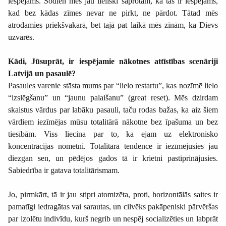
iespējams. Šodien mēs jau lieliski saprotam, ka tas ir iespējams,
kad bez kādas zīmes nevar ne pirkt, ne pārdot. Tātad mēs
atrodamies priekšvakarā, bet tajā pat laikā mēs zinām, ka Dievs
uzvarēs.
Kādi, Jūsuprāt, ir iespējamie nākotnes attīstības scenāriji
Latvijā un pasaulē?
Pasaules varenie stāsta mums par “lielo restartu”, kas nozīmē lielo
“izslēgšanu” un “jaunu palaišanu” (great reset). Mēs dzirdam
skaistus vārdus par labāku pasauli, taču rodas bažas, ka aiz šiem
vārdiem iezīmējas mūsu totalitārā nākotne bez īpašuma un bez
tiesībām. Viss liecina par to, ka ejam uz elektronisko
koncentrācijas nometni. Totalitārā tendence ir iezīmējusies jau
diezgan sen, un pēdējos gados tā ir krietni pastiprinājusies.
Sabiedrība ir gatava totalitārismam.
Jo, pirmkārt, tā ir jau stipri atomizēta, proti, horizontālās saites ir
pamatīgi iedragātas vai sarautas, un cilvēks pakāpeniski pārvēršas
par izolētu indivīdu, kurš negrib un nespēj socializēties un labprāt