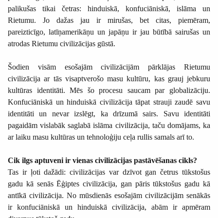
palikušas tikai četras: hinduiskā, konfuciāniskā, islāma un
Rietumu. Jo dažas jau ir mirušas, bet citas, piemēram,
pareizticīgo, latīņamerikāņu un japāņu ir jau būtībā sairušas un
atrodas Rietumu civilizācijas gūstā.
Šodien visām esošajām civilizācijām pārklājas Rietumu
civilizācija ar tās visaptverošo masu kultūru, kas grauj jebkuru
kultūras identitāti. Mēs šo procesu saucam par globalizāciju.
Konfuciāniskā un hinduiskā civilizācija tāpat strauji zaudē savu
identitāti un nevar izslēgt, ka drīzumā sairs. Savu identitāti
pagaidām vislabāk saglabā islāma civilizācija, taču domājams, ka
ar laiku masu kultūras un tehnoloģiju ceļa rullis samals arī to.
Cik ilgs aptuveni ir vienas civilizācijas pastāvēšanas cikls?
Tas ir ļoti dažādi: civilizācijas var dzīvot gan četrus tūkstošus
gadu kā senās Ēģiptes civilizācija, gan pāris tūkstošus gadu kā
antīkā civilizācija. No mūsdienās esošajām civilizācijām senākās
ir konfuciāniskā un hinduiskā civilizācija, abām ir apmēram