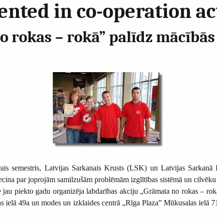
ted in co-operation act
o rokas – rokā” palīdz mācībās
otrais semestris, Latvijas Sarkanais Krusts (LSK) un Latvijas Sarkan
ina par joprojām samilzušām problēmām izglītības sistēmā un cilvēku n
au piekto gadu organizēja labdarības akciju „Grāmata no rokas – rokā”
kas ielā 49a un modes un izklaides centrā „Rīga Plaza” Mūkusalas ielā 