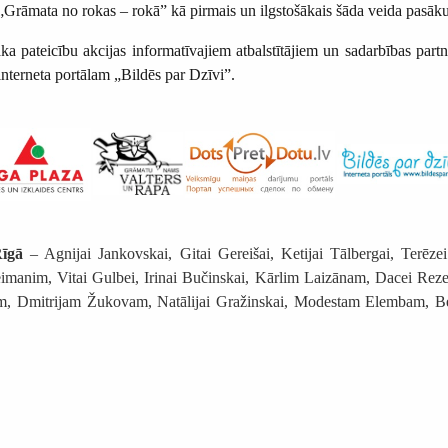
a „Grāmata no rokas – rokā” kā pirmais un ilgstošākais šāda veida pasā
ka pateicību akcijas informatīvajiem atbalstītājiem un sadarbības p
nterneta portālam „Bildēs par Dzīvi”.
Rīgā
– Agnijai Jankovskai, Gitai Gereišai, Ketijai Tālbergai, Terēz
reimanim, Vitai Gulbei, Irinai Bučinskai, Kārlim Laizānam, Dacei Rez
, Dmitrijam Žukovam, Natālijai Gražinskai, Modestam Elembam, Beatr