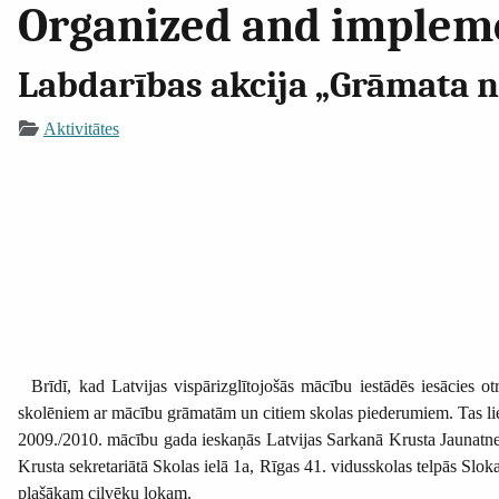
Organized and implemen
Labdarības akcija „Grāmata n
Aktivitātes
Brīdī, kad Latvijas vispārizglītojošās mācību iestādēs iesācies 
skolēniem ar mācību grāmatām un citiem skolas piederumiem. Tas liec
2009./2010. mācību gada ieskaņās Latvijas Sarkanā Krusta Jaunatne j
Krusta sekretariātā Skolas ielā 1a, Rīgas 41. vidusskolas telpās Slo
plašākam cilvēku lokam.