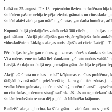
Laikā no 25. augusta līdz 13. septembrim ikvienam skolēnam bija ie
skolēniem pašiem nebija iespējas ziedot, grāmatas un citus skolas pi
skolēni aktīvi ziedoja gan mācību grāmatas, gan darba burtnīcas, arī 
Kopumā akcijā piedalījušies vairāk nekā 300 cilvēku, un akcijas nor
gada sākuma. Akcijā piedalījušies gan vispārizglītojošo skolu audzēk
vidusskolēniem. Līdzīgas akcijas norisinājušās arī citviet Latvijā – T
Pēc akcijas beigām gan rudens, gan ziemas mēnešos daudzas skolas j
Visa rudens semestra laikā liels daudzums grāmatu nodots vairākām R
Latvijā. Ar daļu no akcijā nepaņemtajām grāmatām bija iespējams iep
Akcijā „Grāmata no rokas – rokā” izšķiramas vairākas problēmas, k
tādējādi ikvienā mācību priekšmetā teju katru gadu tiek izdotas jau
vecāko bērnu grāmatas, tomēr ne visām ģimenēm finansiālu apsvērumu 
un citu skolas piederumu straujā sadārdzināšanās un nepietiekamā sko
skolām ierobežotu resursu dēļ papildināt bibliotēku krājumus.
Realizētā akcija apliecina, ka šāda grāmatu ziedošana un saņemšan