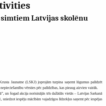
ivities
 simtiem Latvijas skolēnu
ā Krusta Jaunatne (LSKJ) joprojām turpina saņemt lūgumus palīdzēt
epieciešamību vērsties pēc palīdzības, kas pieaug aizvien vairāk.
, un šogad akcija norisinājās trīs dažādās vietās – Latvijas Sarkanā
71, sniedzot iespēju mācībām vajadzīgos līdzekļus saņemt pēc iespējas