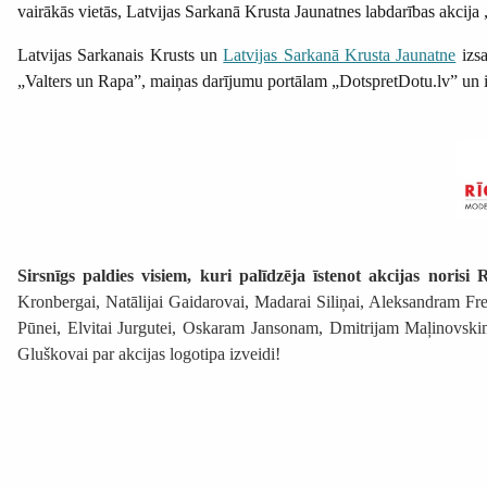
vairākās vietās, Latvijas Sarkanā Krusta Jaunatnes labdarības akcij
Latvijas Sarkanais Krusts un
Latvijas Sarkanā Krusta Jaunatne
izsa
„Valters un Rapa”, maiņas darījumu portālam „DotspretDotu.lv” un i
S
irsnīgs paldies visiem, kuri palīdzēja īstenot akcijas norisi 
Kronbergai, Natālijai Gaidarovai, Madarai Siliņai, Aleksandram F
Pūnei, Elvitai Jurgutei, Oskaram Jansonam, Dmitrijam Maļinovskim
Gluškovai par akcijas logotipa izveidi!