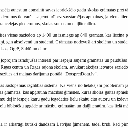
spēja atnest un apmainīt savas iepriekšējo gadu skolas grāmatas pret 
ederumus tie varēja saņemt arī bez savstarpējas apmaiņas, ja vien attiec
kancelejas piederumus, skolas somas un daiļliteratūru.
ises vietās saziedots ap 1400 un izsniegts ap 840 grāmatu, kas liecin
ņi, gan absolventi un studenti. Grāmatas nodevuši arī skolēnu un studen
alsos, Ogrē, Saldū un citur.
oprojām izrādījušas interesi par iespēju saņemt grāmatas un paudušas l
īgas centra un Rīgas rajona skolām, savukārt akcijas ietvaros saziedo
azīties arī maiņas darījumu portālā „DotspretDotu.lv”.
as sastopamas izglītības sistēmā. Kā viena no lielākajām problēmām jā
nas grāmatas, kas apgrūtina mācības ģimenēs, kurās skolas gaitas apmek
dēļ ir iespēja katru gadu iegādāties lielu skaitu citu autoru un izde
lu biblotēku apgāde ar mācību grāmatām un daiļliteratūru, kas lielā mērā
a ir ārkārtīgi būtiski daudzām Latvijas ģimenēm, tādēļ brīdī, kad p