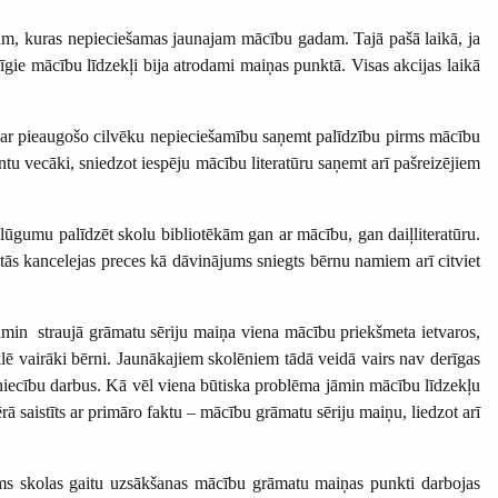
tām, kuras nepieciešamas jaunajam mācību gadam. Tajā pašā laikā, ja
īgie mācību līdzekļi bija atrodami maiņas punktā. Visas akcijas laikā
a par pieaugošo cilvēku nepieciešamību saņemt palīdzību pirms mācību
tu vecāki, sniedzot iespēju mācību literatūru saņemt arī pašreizējiem
ūgumu palīdzēt skolu bibliotēkām gan ar mācību, gan daiļliteratūru.
tās kancelejas preces kā dāvinājums sniegts bērnu namiem arī citviet
min straujā grāmatu sēriju maiņa viena mācību priekšmeta ietvaros,
lē vairāki bērni. Jaunākajiem skolēniem tādā veidā vairs nav derīgas
vniecību darbus. Kā vēl viena būtiska problēma jāmin mācību līdzekļu
 saistīts ar primāro faktu – mācību grāmatu sēriju maiņu, liedzot arī
irms skolas gaitu uzsākšanas mācību grāmatu maiņas punkti darbojas