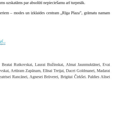
kums uzskatāms par absolūti nepieciešamu arī turpmāk.
artneriem – modes un izklaides centram „Rīga Plaza”, grāmatu namam
ei Beatai Rutkovskai, Laurai Bužinskai, Almai Jaunmuktānei, Evai
evskai, Artūram Zapānam, Elīnai Treijai, Dacei Goldmanei, Madarai
isei Rancānei, Agnesei Brūverei, Brigitai Čirkšei. Paldies Alisei