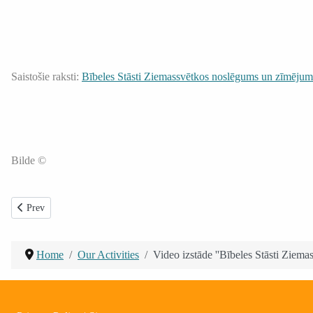
Saistošie raksti:
Bībeles Stāsti Ziemassvētkos noslēgums un zīmējumu
Bilde ©
Previous article: Ziemassvētkos pie internāta pamatskolas bērniem Rīgā
Prev
Home
Our Activities
Video izstāde ''Bībeles Stāsti Ziemas