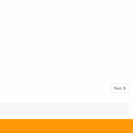
Next articl
Next