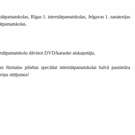
ātpamatskolas, Rīgas 1. internātpamatskolas, Jelgavas 1. sanatorijas
ātpamatskolas.
rnātpamatskolu dāvinot DVD/karaoke atskaņotāju.
 Jūrmalas pilsētas speciālai internātpamatskolai balvā pasniedza
viņu sūtījumus!