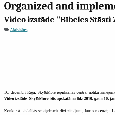
Organized and implemen
Video izstāde ''Bībeles Stāsti
Aktivitātes
16. decembrī Rīgā, Sky&More iepirkšanās centrā, notika zīmēju
Video izstāde Sky&More būs apskatāma līdz 2010. gada 10. ja
Konkursā piedalījās septiņdesmit divi zīmējumi, kurus recenzēja L