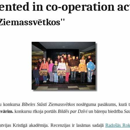
ted in co-operation act
 Ziemassvētkos''
mu konkursa
Bībeles Stāsti Ziemassvētkos
noslēguma pasākums, kurā tik
nvārim.
konkursu rīkoja portāls
Bildēs par Dzīvi
un bāreņu biedrība
Sau
atvijas Kristīgā akadēmija. Recenzijas ir lasāmas sadaļā
Radošās Rok