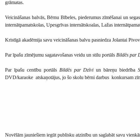
grāmatas.
Veicināšanas balvās, Bērnu Bībeles, piederumus zīmēšanai un segas s
internātpamatskolas, Upesgrīvas internātskoalas, Lažas internātpa
Kristīgā akadēmija savu veicināšanas balvu pasniedza Jolantai Pivo
Par īpašu zīmējumu sagatavošanas veidu un stilu portāls
Bildēs par 
Par īpašu centību portāls
Bildēs par Dzīvi
un bāreņu biedrība
DVD/karaoke atskaņotājus, jo šo skolu bērni darbus konkursam zīmēja
Novēlām jauniešiem iegūt publisku atzinību un saglabāt savu vienkā