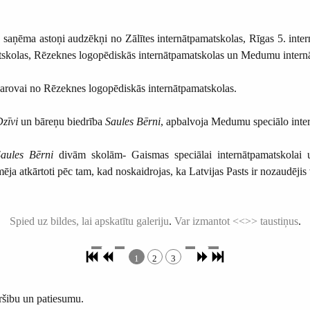
aņēma astoņi audzēkņi no Zālītes internātpamatskolas, Rīgas 5. intern
matskolas, Rēzeknes logopēdiskās internātpamatskolas un Medumu intern
varovai no Rēzeknes logopēdiskās internātpamatskolas.
Dzīvi
un bāreņu biedrība
Saules Bērni
, apbalvoja Medumu speciālo inte
Saules Bērni
divām skolām- Gaismas speciālai internātpamatskolai un
 atkārtoti pēc tam, kad noskaidrojas, ka Latvijas Pasts ir nozaudējis 
Spied uz bildes, lai apskatītu galeriju
.
Var izmantot <<>> taustiņus
.
1
2
3
ršibu un patiesumu.