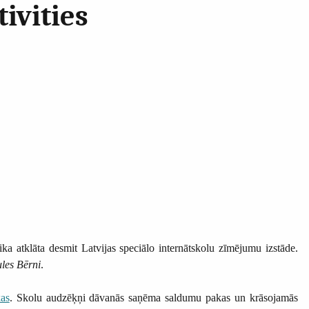
ivities
a atklāta desmit Latvijas speciālo internātskolu zīmējumu izstāde.
les Bērni
.
as
. Skolu audzēķņi dāvanās saņēma saldumu pakas un krāsojamās