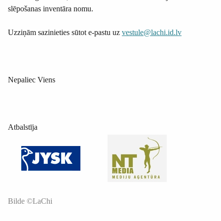
slēpošanas inventāra nomu.
Uzziņām sazinieties sūtot e-pastu uz
vestule@lachi.id.lv
Nepaliec Viens
Atbalstīja
Bilde ©LaChi