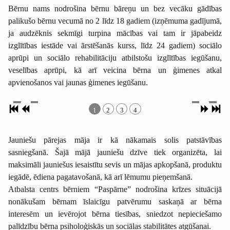
Bērnu nams nodrošina bērnu bāreņu un bez vecāku gādības
palikušo bērnu vecumā no 2 līdz 18 gadiem (izņēmuma gadījumā,
ja audzēknis sekmīgi turpina mācības vai tam ir jāpabeidz
izglītības iestāde vai ārstēšanās kurss, līdz 24 gadiem) sociālo
aprūpi un sociālo rehabilitāciju atbilstošu izglītības iegūšanu,
veselības aprūpi, kā arī veicina bērna un ģimenes atkal
apvienošanos vai jaunas ģimenes iegūšanu.
1
2
3
4
Jauniešu pārejas māja ir kā nākamais solis patstāvības
sasniegšanā. Šajā mājā jauniešu dzīve tiek organizēta, lai
maksimāli jauniešus iesaistītu sevis un mājas apkopšanā, produktu
iegādē, ēdiena pagatavošanā, kā arī lēmumu pieņemšanā.
Atbalsta centrs bērniem “Paspārne” nodrošina krīzes situācijā
nonākušam bērnam īslaicīgu patvērumu saskaņā ar bērna
interesēm un ievērojot bērna tiesības, sniedzot nepieciešamo
palīdzību bērna psiholoģiskās un sociālas stabilitātes atgūšanai.