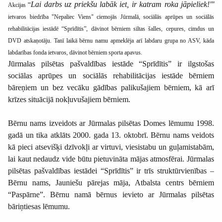
Lai darbs uz priekšu labāk iet, ir katram roka jāpieliek!'''
Akcijas '''
ietvaros biedrība "Nepaliec Viens" ciemojās Jūrmalā, sociālās aprūpes un sociālās
rehabilitācijas iestādē “Sprīdītis”, dāvinot bērniem siltas šalles, cepures, cimdus un
DVD atskaņotāju. Tanī laikā bērnu namu apmeklēja arī labdaru grupa no ASV, kāda
labdarības fonda ietvaros, dāvinot bērniem sporta apavus.
Jūrmalas pilsētas pašvaldības iestāde “Sprīdītis” ir ilgstošas
sociālas aprūpes un sociālās rehabilitācijas iestāde bērniem
bāreņiem un bez vecāku gādības palikušajiem bērniem, kā arī
krīzes situācijā nokļuvušajiem bērniem.
Bērnu nams izveidots ar Jūrmalas pilsētas Domes lēmumu 1998.
gadā un tika atklāts 2000. gada 13. oktobrī. Bērnu nams veidots
kā pieci atsevišķi dzīvokļi ar virtuvi, viesistabu un guļamistabām,
lai kaut nedaudz vide būtu pietuvināta mājas atmosfērai. Jūrmalas
pilsētas pašvaldības iestādei “Sprīdītis” ir trīs struktūrvienības –
Bērnu nams, Jauniešu pārejas māja, Atbalsta centrs bērniem
“Paspārne”. Bērnu namā bērnus ievieto ar Jūrmalas pilsētas
bāriņtiesas lēmumu.