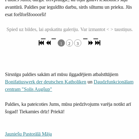
avantūrā. Paldies par ieguldīto darbu, sirds siltumu un prieku. Jūs
esat foršforšfoooorši!
Spied uz bildes, lai apskatitu galeriju. Var izmantot < > taustiņus.
1
2
3
Sirsnīgu paldies sakām arī mūsu ilggadējiem atbalstītājiem
Bonifatiuswerk der deutschen Katholiken
un
Daudzfunkcionālam
centram "Solis Augšup"
Paldies, ka pateicoties Jums, mūsu piedzīvojums varēja notikt arī
šogad! Tiekamies drīz! Priekā!
Jauniešu Pastorālā Māja