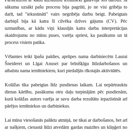
sākuma uzsākt pašu procesu bija pagrūti, jo ne visi gribēja to
darīt, tad "iekustināti" vairs negribēja darbu beigt. Pabeigtais
darbiņš bija kā katra šī cilvēka dzīves gājums (CV). Pēc
uzmanības, ar kādu viņi klausījās katra darba interpretācijas
skaidrojumu no mūsu puses, varēja spriest, ka pasākums un tā
process visiem patika.
Vēlamies teikt īpašu paldies, aprūpes nama darbiniecēm Laurai
Šneiderei un Līgai Anusei par brīnišķīgu līdzdarbošanos un
atbalstu nama iemītniekiem, kuri piedalījās rīkotajās aktivitātēs.
Kolāžas tika pabeigtas līdz pusdienas laikam. Lai nepārtrauktu
dienas kārtību, pasākuma otru daļu turpinājām pēc pusdienām,
kurā kolāžas autors varēja ar savu darba rezultātu iepazīstināt arī
pārējos iemītniekus un darbiniekus.
Lai mūsu viesošanās paliktu atmiņā, ne tikai ar darbošanos, bet arī
ar našķiem, cienastā līdzi atvedām gardas maizītes un kliņģeri no