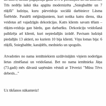
Trīs nedēļu laikā tika apgūta modernizēta „Sniegbaltīte un 7
rūķīši" ludziņa, kuru pārveidoja sociālā darbiniece Lāsma
Šnēfelde. Paralēli mēģinājumiem, kuri notika katru dienu, tika
veidotas arī vajadzīgās dekorācijas. Katrs klients savam tēlam –
rūķim-veidoja gan bārdu, gan darbarīku. Dekorāciju veidošanā
palīdzēja arī klienti, kuri nepiedalījās izrādē. Pavisam ludziņā
piedalījās 13 aktieri, no kuriem 10 bija klienti. Viņu lomas bija: 6
rūķīši, Sniegbaltīte, karaļdēls, mednieks un spogulis.
Atvadoties no nama iemītniekiem uzdāvinājām viņiem noderīgas
lietas zīmēšanai un veidošanai. Bet no nama iemītnieka Jāņa
(73.gadi) mēs dāvanā saņēmām vēstuli ar Tēvreizi "Mūsu Tēvs
debesīs..."
Uz tikšanos nākamreiz!