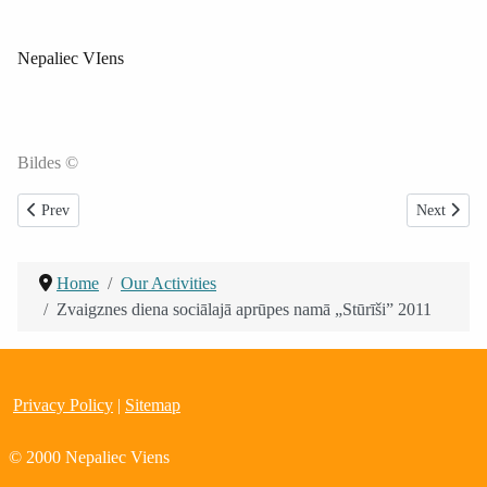
Nepaliec VIens
Bildes ©
Previous article: Ventspils bērnu nama “Selga” bērnu ceļojums
Next articl
Prev
Next
Home
Our Activities
Zvaigznes diena sociālajā aprūpes namā „Stūrīši” 2011
Privacy Policy
|
Sitemap
© 2000 Nepaliec Viens