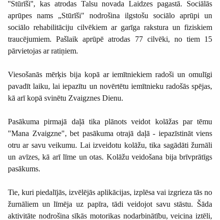
''Stūrīši'', kas atrodas Talsu novada Laidzes pagastā. Sociālās
aprūpes nams „Stūrīši" nodrošina ilgstošu sociālo aprūpi un
sociālo rehabilitāciju cilvēkiem ar garīga rakstura un fiziskiem
traucējumiem. Pašlaik aprūpē atrodas 77 cilvēki, no tiem 15
pārvietojas ar ratiņiem.
Viesošanās mērķis bija kopā ar iemītniekiem radoši un omulīgi
pavadīt laiku, lai iepazītu un novērtētu iemītnieku radošās spējas,
kā arī kopā svinētu Zvaigznes Dienu.
Pasākuma pirmajā daļā tika plānots veidot kolāžas par tēmu
"Mana Zvaigzne", bet pasākuma otrajā daļā - iepazīstināt viens
otru ar savu veikumu. Lai izveidotu kolāžu, tika sagādāti žurnāli
un avīzes, kā arī līme un otas. Kolāžu veidošana bija brīvprātīgs
pasākums.
Tie, kuri piedalījās, izvēlējās aplikācijas, izplēsa vai izgrieza tās no
žurnāliem un līmēja uz papīra, tādi veidojot savu stāstu. Šāda
aktivitāte nodrošina sīkās motorikas nodarbinātību, veicina iztēli,