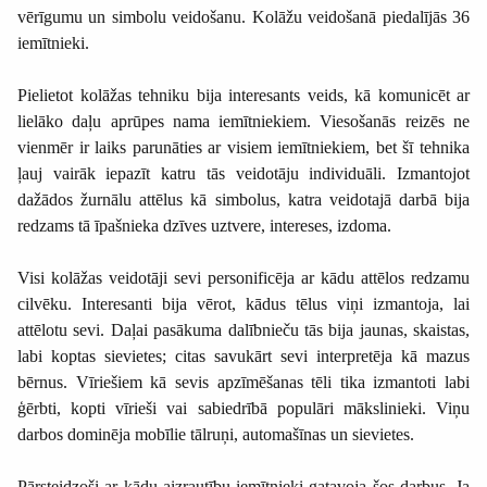
vērīgumu un simbolu veidošanu. Kolāžu veidošanā piedalījās 36
iemītnieki.
Pielietot kolāžas tehniku bija interesants veids, kā komunicēt ar
lielāko daļu aprūpes nama iemītniekiem. Viesošanās reizēs ne
vienmēr ir laiks parunāties ar visiem iemītniekiem, bet šī tehnika
ļauj vairāk iepazīt katru tās veidotāju individuāli. Izmantojot
dažādos žurnālu attēlus kā simbolus, katra veidotajā darbā bija
redzams tā īpašnieka dzīves uztvere, intereses, izdoma.
Visi kolāžas veidotāji sevi personificēja ar kādu attēlos redzamu
cilvēku. Interesanti bija vērot, kādus tēlus viņi izmantoja, lai
attēlotu sevi. Daļai pasākuma dalībnieču tās bija jaunas, skaistas,
labi koptas sievietes; citas savukārt sevi interpretēja kā mazus
bērnus. Vīriešiem kā sevis apzīmēšanas tēli tika izmantoti labi
ģērbti, kopti vīrieši vai sabiedrībā populāri mākslinieki. Viņu
darbos dominēja mobīlie tālruņi, automašīnas un sievietes.
Pārsteidzoši ar kādu aizrautību iemītnieki gatavoja šos darbus. Ja