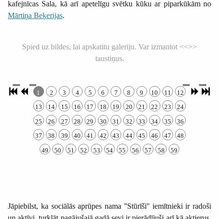
kafejnīcas Sala, kā arī apetelīgu svētku kūku ar piparkūkām no
Mārtiņa Beķerijas
.
Spied uz bildes, lai apskatitu galeriju. Var izmantot <<>>
taustiņus.
1
2
3
4
5
6
7
8
9
10
11
12
13
14
15
16
17
18
19
20
21
22
23
24
25
26
27
28
29
30
31
32
33
34
35
36
37
38
39
40
41
42
43
44
45
46
47
48
49
50
51
52
53
54
55
56
57
58
59
Jāpiebilst, ka sociālās aprūpes nama ''Stūrīši'' iemītnieki ir radoši
un aktīvi, turklāt pagājušajā gadā sevi ir pierādījuši arī kā aktierus.